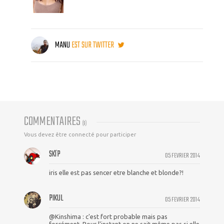
MANU
EST SUR TWITTER
COMMENTAIRES
(
9
)
Vous devez être connecté pour participer
SKÏP
05 FEVRIER 2014
iris elle est pas sencer etre blanche et blonde?!
PIKUL
05 FEVRIER 2014
@Kinshima : c'est fort probable mais pas