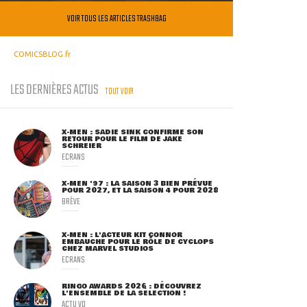
VOIR TOUS LES ARTICLES TRASHBAG
COMICSBLOG.fr
LES DERNIÈRES ACTUS
TOUT VOIR
X-MEN : SADIE SINK CONFIRME SON
RETOUR POUR LE FILM DE JAKE
SCHREIER
ECRANS
X-MEN '97 : LA SAISON 3 BIEN PRÉVUE
POUR 2027, ET LA SAISON 4 POUR 2028
BRÈVE
X-MEN : L'ACTEUR KIT CONNOR
EMBAUCHÉ POUR LE RÔLE DE CYCLOPS
CHEZ MARVEL STUDIOS
ECRANS
RINGO AWARDS 2026 : DÉCOUVREZ
L'ENSEMBLE DE LA SÉLECTION !
ACTU VO