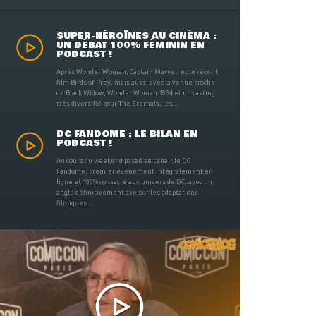
SUPER-HÉROÏNES AU CINÉMA :
UN DÉBAT 100% FÉMININ EN
PODCAST !
Après Wonder Woman, Captain Marvel, et le récent
film Birds of Prey, mais aussi avec la venue proche
de Black Widow, Wonder Woman 1984 et un casting
très diversifié pour The Eternals, les ...
DC FANDOME : LE BILAN EN
PODCAST !
Au cours du weekend passé se tenait le DC
Fandome, premier évènement intégralement en
ligne et 100% consacré aux univers de DC, avec un
angle définitivement axé sur les adaptations
filmiques ...