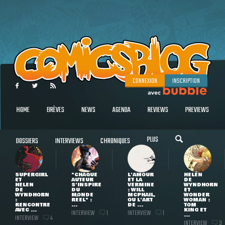
CONNEXION
INSCRIPTION
HOME
BRÈVES
NEWS
AGENDA
REVIEWS
PREVIEWS
PLUS
DOSSIERS
INTERVIEWS
CHRONIQUES
SUPERGIRL
"CHAQUE
L'AMOUR
HELEN
ET
AUTEUR
ET LA
DE
HELEN
S'INSPIRE
VERMINE
WYNDHORN
DE
DU
: WILL
ET
WYNDHORN
MONDE
MCPHAIL,
WONDER
:
RÉEL" :
OU L'ART
WOMAN :
RENCONTRE
...
DE ...
TOM
AVEC ...
KING ET
INTERVIEW
INTERVIEW
1
1
...
INTERVIEW
4
INTERVIEW
3