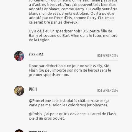
forcément. Pour l'instant on ne sait même pas si elle
a d'autres frères et s?urs ; ils peuvent très bien être
adoptés et blancs, comme Barry. Ou Wally peut être
blanc si un de ses parents est blanc. Ou il a pu être
adopté par un frère d'Iris, comme Barry. Etc. (mais
ça serait tiré par les cheveux);
Il y a déjà eu un speedster noir : XS, petite fille de
Barry et cousine de Bart Allen dans le futur, membre
de la Légion.
KINSHIMA
05 FEVRIER 2014
Donc par déduction si un jour on voit Wally, Kid
Flash (ou peu importe son nom de héros) sera le
premier speedster noir.
PIKUL
05 FEVRIER 2014
@Princetone : elle est plutôt châtain-rousse (ça
varie pas mal selon les coloristes) (et blanche).
@Robb : j'ai peur qu'Iris devienne la Laurel de Flash,
c-a-d un gros boulet.