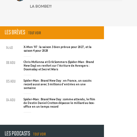
LA BOMBE!!!
LES BRÈVES
TOUT VOIR
14:40
X-Men '97 : la saison 3 bien prévue pour 2027, et la
saison 4 pour 2028
06 AOU
Chris McKenna et Erik Sommers (Spider-Man : Brand
New Day) en renfort sur l'écriture de Avengers :
Doomsday et Secret Wars
05 AOU
Spider-Man : Brand New Day : en France, un succès
record aussi avec 3 millions d'entrées en une
semaine
04 AOU
Spider-Man : Brand New Day : comme attendu, le film
de Destin Daniel Cretton dépasse le milliard au box-
office en un temps record
LES PODCASTS
TOUT VOIR