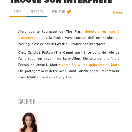
TROUVE SON INTERPRÈTE
NEWS
SERIES TV
PAR
MANU
Tweet
Alors que le tournage de
The Flash
débutera en mars à
Vancouver
et que la famille West compte déjà un membre au
casting, c'est ce soir
Iris West
qui trouve son interprète.
C'est
Candice Patton
(
The Game
) qui hérite donc du rôle de
l'âme soeur en devenir de
Barry Allen
. Elle sera donc la fille à
l'écran de
Jesse L. Martin
casté il y a une quinzaine de jours
.
Elle partagera la vedette avec
Grant Gustin
, apparu récemment
dans
Arrow
en tant que Barry Allen.
GALERIE