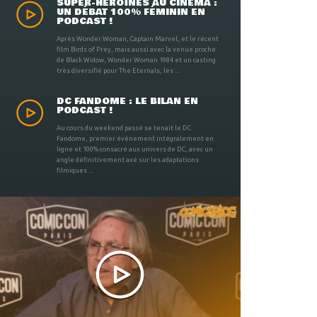
SUPER-HÉROÏNES AU CINÉMA :
UN DÉBAT 100% FÉMININ EN
PODCAST !
Après Wonder Woman, Captain Marvel, et le récent
film Birds of Prey, mais aussi avec la venue proche
de Black Widow, Wonder Woman 1984 et un casting
très diversifié pour The Eternals, les ...
DC FANDOME : LE BILAN EN
PODCAST !
Au cours du weekend passé se tenait le DC
Fandome, premier évènement intégralement en
ligne et 100% consacré aux univers de DC, avec un
angle définitivement axé sur les adaptations
filmiques ...