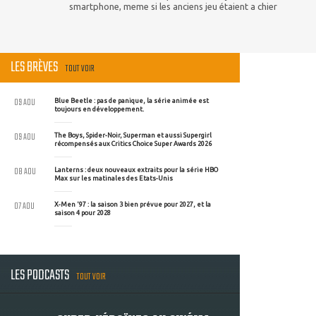
smartphone, meme si les anciens jeu étaient a chier
LES BRÈVES
TOUT VOIR
09 AOU
Blue Beetle : pas de panique, la série animée est
toujours en développement.
09 AOU
The Boys, Spider-Noir, Superman et aussi Supergirl
récompensés aux Critics Choice Super Awards 2026
08 AOU
Lanterns : deux nouveaux extraits pour la série HBO
Max sur les matinales des Etats-Unis
07 AOU
X-Men '97 : la saison 3 bien prévue pour 2027, et la
saison 4 pour 2028
LES PODCASTS
TOUT VOIR