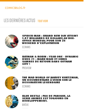
COMICSBLOG.fr
LES DERNIÈRES ACTUS
TOUT VOIR
SPIDER-MAN : BRAND NEW DAY ATTEINT
1,67 MILLIARDS DE DOLLARS AU BOX-
OFFICE MONDIAL POUR SON 2E
WEEKEND D'EXPLOITATION
ECRANS
BATMAN & ROBIN : YEAR ONE - DYNAMIC
DUOS #1 : MARK WAID ET CHRIS
SAMNEE DE RETOUR DANS GOTHAM
CITY !
PREVIEW
THE MAD WORLD OF HARVEY KURTZMAN,
UN DOCUMENTAIRE À VENIR SUR LE
DESSINATEUR LÉGENDAIRE
ECRANS
BLUE BEETLE : PAS DE PANIQUE, LA
SÉRIE ANIMÉE EST TOUJOURS EN
DÉVELOPPEMENT.
BRÈVE