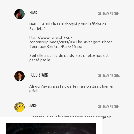
ERAK
30 JANVIER 2014
Heu ... Je suis le seul choqué pour l'affiche de
Scarlett ?
http://www.lyricis.fr/wp-
content/uploads/2011/09/The-Avengers-Photo-
Tournage-Central-Park-16.jpg
Soit elle a perdu du poids, soit photoshop est
passé par là
ROBB STARK
30 JANVIER 2014
Ah oui j'avais pas fait gaffe mais on dirait bien en
effet .
JAKE
30 JANVIER 2014
C'est moi ou sur la 5ème photo c'est George St
Pierre en Batroc ?