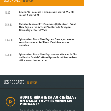
LES BRÈVES
TOUT VOIR
14:40
X-Men '97 : la saison 3 bien prévue pour 2027, et la
saison 4 pour 2028
06 AOU
Chris McKenna et Erik Sommers (Spider-Man : Brand
New Day) en renfort sur l'écriture de Avengers :
Doomsday et Secret Wars
05 AOU
Spider-Man : Brand New Day : en France, un succès
record aussi avec 3 millions d'entrées en une
semaine
04 AOU
Spider-Man : Brand New Day : comme attendu, le film
de Destin Daniel Cretton dépasse le milliard au box-
office en un temps record
LES PODCASTS
TOUT VOIR
SUPER-HÉROÏNES AU CINÉMA :
UN DÉBAT 100% FÉMININ EN
PODCAST !
Après Wonder Woman, Captain Marvel, et le récent