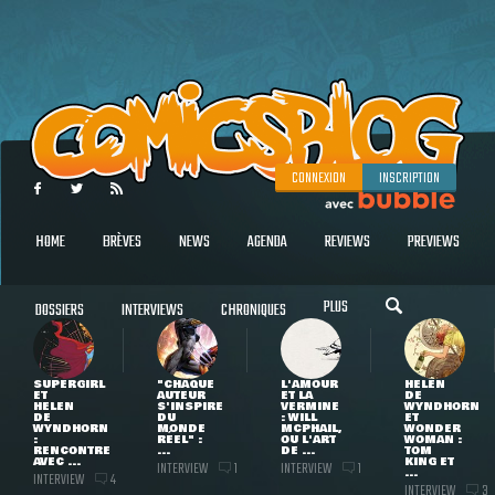
CONNEXION
INSCRIPTION
HOME
BRÈVES
NEWS
AGENDA
REVIEWS
PREVIEWS
PLUS
DOSSIERS
INTERVIEWS
CHRONIQUES
SUPERGIRL
"CHAQUE
L'AMOUR
HELEN
ET
AUTEUR
ET LA
DE
HELEN
S'INSPIRE
VERMINE
WYNDHORN
DE
DU
: WILL
ET
WYNDHORN
MONDE
MCPHAIL,
WONDER
:
RÉEL" :
OU L'ART
WOMAN :
RENCONTRE
...
DE ...
TOM
AVEC ...
KING ET
INTERVIEW
INTERVIEW
1
1
...
INTERVIEW
4
INTERVIEW
3