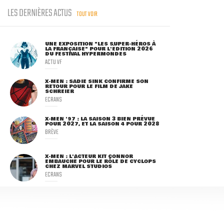
LES DERNIÈRES ACTUS
TOUT VOIR
UNE EXPOSITION "LES SUPER-HÉROS À
LA FRANÇAISE" POUR L'ÉDITION 2026
DU FESTIVAL HYPERMONDES
ACTU VF
X-MEN : SADIE SINK CONFIRME SON
RETOUR POUR LE FILM DE JAKE
SCHREIER
ECRANS
X-MEN '97 : LA SAISON 3 BIEN PRÉVUE
POUR 2027, ET LA SAISON 4 POUR 2028
BRÈVE
X-MEN : L'ACTEUR KIT CONNOR
EMBAUCHÉ POUR LE RÔLE DE CYCLOPS
CHEZ MARVEL STUDIOS
ECRANS