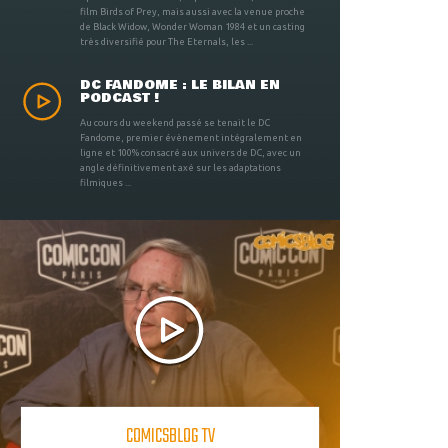
film Birds of Prey, mais aussi avec la venue proche
de Black Widow, Wonder Woman 1984 et un casting
très diversifié pour The Eternals, les ...
DC FANDOME : LE BILAN EN
PODCAST !
Au cours du weekend passé se tenait le DC
Fandome, premier évènement intégralement en
ligne et 100% consacré aux univers de DC, avec un
angle définitivement axé sur les adaptations
filmiques ...
COMICSBLOG TV