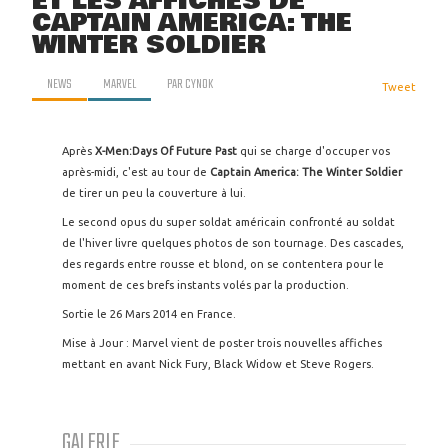
ET LES AFFICHES DE
CAPTAIN AMERICA: THE
WINTER SOLDIER
NEWS
MARVEL
PAR
CYNOK
Tweet
Après
X-Men:Days Of Future Past
qui se charge d'occuper vos
après-midi, c'est au tour de
Captain America: The Winter Soldier
de tirer un peu la couverture à lui.
Le second opus du super soldat américain confronté au soldat
de l'hiver livre quelques photos de son tournage. Des cascades,
des regards entre rousse et blond, on se contentera pour le
moment de ces brefs instants volés par la production.
Sortie le 26 Mars 2014 en France.
Mise à Jour : Marvel vient de poster trois nouvelles affiches
mettant en avant Nick Fury, Black Widow et Steve Rogers.
GALERIE