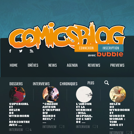
CONNEXION
INSCRIPTION
HOME
BRÈVES
NEWS
AGENDA
REVIEWS
PREVIEWS
PLUS
DOSSIERS
INTERVIEWS
CHRONIQUES
SUPERGIRL
"CHAQUE
L'AMOUR
HELEN
ET
AUTEUR
ET LA
DE
HELEN
S'INSPIRE
VERMINE
WYNDHORN
DE
DU
: WILL
ET
WYNDHORN
MONDE
MCPHAIL,
WONDER
:
RÉEL" :
OU L'ART
WOMAN :
RENCONTRE
...
DE ...
TOM
AVEC ...
KING ET
INTERVIEW
INTERVIEW
1
1
...
INTERVIEW
4
INTERVIEW
3