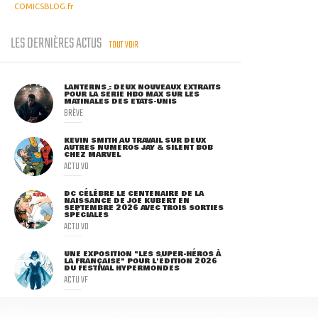
COMICSBLOG.fr
LES DERNIÈRES ACTUS
TOUT VOIR
LANTERNS : DEUX NOUVEAUX EXTRAITS
POUR LA SÉRIE HBO MAX SUR LES
MATINALES DES ETATS-UNIS
BRÈVE
KEVIN SMITH AU TRAVAIL SUR DEUX
AUTRES NUMÉROS JAY & SILENT BOB
CHEZ MARVEL
ACTU VO
DC CÉLÈBRE LE CENTENAIRE DE LA
NAISSANCE DE JOE KUBERT EN
SEPTEMBRE 2026 AVEC TROIS SORTIES
SPÉCIALES
ACTU VO
UNE EXPOSITION "LES SUPER-HÉROS À
LA FRANÇAISE" POUR L'ÉDITION 2026
DU FESTIVAL HYPERMONDES
ACTU VF