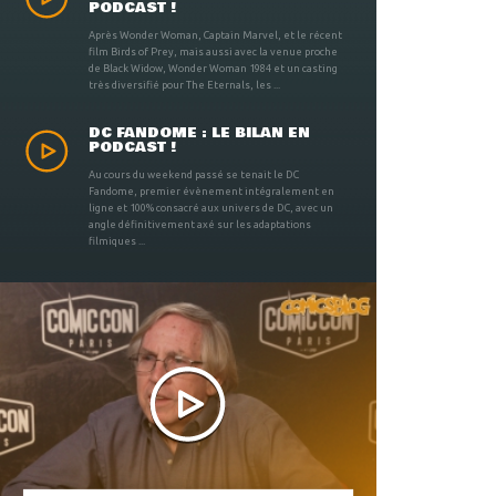
PODCAST !
Après Wonder Woman, Captain Marvel, et le récent
film Birds of Prey, mais aussi avec la venue proche
de Black Widow, Wonder Woman 1984 et un casting
très diversifié pour The Eternals, les ...
DC FANDOME : LE BILAN EN
PODCAST !
Au cours du weekend passé se tenait le DC
Fandome, premier évènement intégralement en
ligne et 100% consacré aux univers de DC, avec un
angle définitivement axé sur les adaptations
filmiques ...