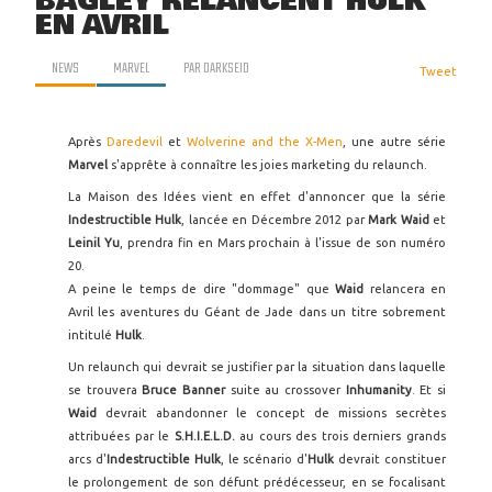
BAGLEY RELANCENT HULK
EN AVRIL
NEWS
MARVEL
PAR
DARKSEID
Tweet
Après
Daredevil
et
Wolverine and the X-Men
, une autre série
Marvel
s'apprête à connaître les joies marketing du relaunch.
La Maison des Idées vient en effet d'annoncer que la série
Indestructible Hulk
, lancée en Décembre 2012 par
Mark Waid
et
Leinil Yu
, prendra fin en Mars prochain à l'issue de son numéro
20.
A peine le temps de dire "dommage" que
Waid
relancera en
Avril les aventures du Géant de Jade dans un titre sobrement
intitulé
Hulk
.
Un relaunch qui devrait se justifier par la situation dans laquelle
se trouvera
Bruce Banner
suite au crossover
Inhumanity
. Et si
Waid
devrait abandonner le concept de missions secrètes
attribuées par le
S.H.I.E.L.D.
au cours des trois derniers grands
arcs d'
Indestructible Hulk
, le scénario d'
Hulk
devrait constituer
le prolongement de son défunt prédécesseur, en se focalisant