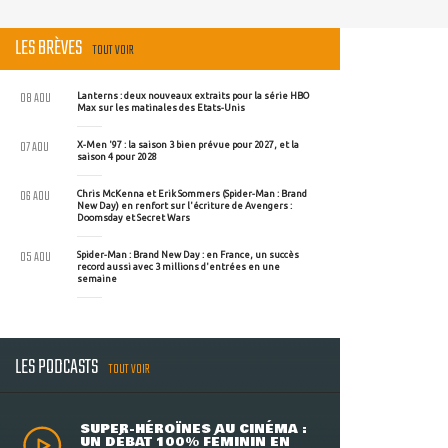
LES BRÈVES
TOUT VOIR
08 AOU
Lanterns : deux nouveaux extraits pour la série HBO
Max sur les matinales des Etats-Unis
07 AOU
X-Men '97 : la saison 3 bien prévue pour 2027, et la
saison 4 pour 2028
06 AOU
Chris McKenna et Erik Sommers (Spider-Man : Brand
New Day) en renfort sur l'écriture de Avengers :
Doomsday et Secret Wars
05 AOU
Spider-Man : Brand New Day : en France, un succès
record aussi avec 3 millions d'entrées en une
semaine
LES PODCASTS
TOUT VOIR
SUPER-HÉROÏNES AU CINÉMA :
UN DÉBAT 100% FÉMININ EN