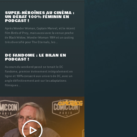
SUPER-HÉROÏNES AU CINÉMA :
UN DÉBAT 100% FÉMININ EN
PODCAST !
Après Wonder Woman, Captain Marvel, et le récent
film Birds of Prey, mais aussi avec la venue proche
de Black Widow, Wonder Woman 1984 et un casting
très diversifié pour The Eternals, les ...
DC FANDOME : LE BILAN EN
PODCAST !
Au cours du weekend passé se tenait le DC
Fandome, premier évènement intégralement en
ligne et 100% consacré aux univers de DC, avec un
angle définitivement axé sur les adaptations
filmiques ...