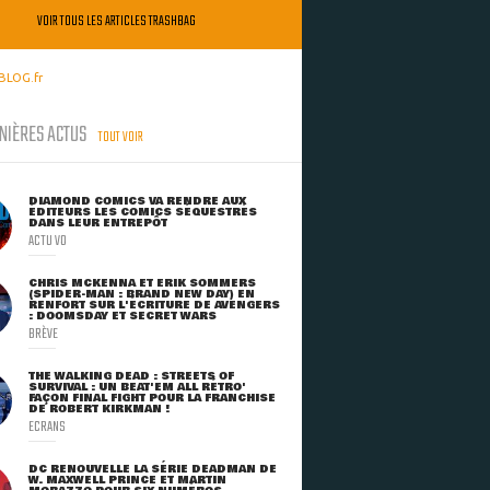
VOIR TOUS LES ARTICLES TRASHBAG
BLOG.fr
NIÈRES ACTUS
TOUT VOIR
DIAMOND COMICS VA RENDRE AUX
ÉDITEURS LES COMICS SÉQUESTRÉS
DANS LEUR ENTREPÔT
ACTU VO
CHRIS MCKENNA ET ERIK SOMMERS
(SPIDER-MAN : BRAND NEW DAY) EN
RENFORT SUR L'ÉCRITURE DE AVENGERS
: DOOMSDAY ET SECRET WARS
BRÈVE
THE WALKING DEAD : STREETS OF
SURVIVAL : UN BEAT'EM ALL RÉTRO'
FAÇON FINAL FIGHT POUR LA FRANCHISE
DE ROBERT KIRKMAN !
ECRANS
DC RENOUVELLE LA SÉRIE DEADMAN DE
W. MAXWELL PRINCE ET MARTIN