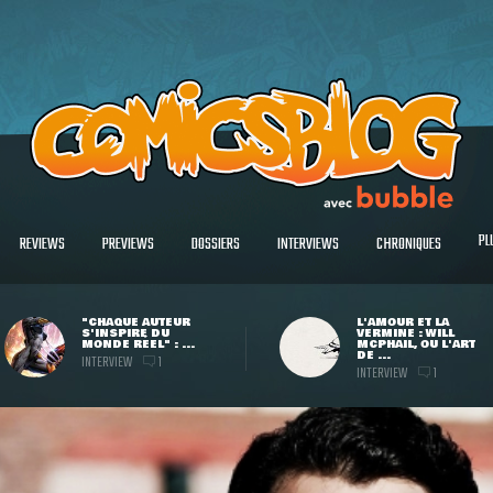
PL
REVIEWS
PREVIEWS
DOSSIERS
INTERVIEWS
CHRONIQUES
"CHAQUE AUTEUR
L'AMOUR ET LA
S'INSPIRE DU
VERMINE : WILL
MONDE RÉEL" : ...
MCPHAIL, OU L'ART
DE ...
INTERVIEW
1
INTERVIEW
1