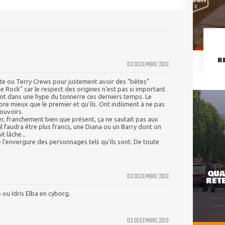
R
03 DECEMBRE 2013
hite ou Terry Crews pour justement avoir des "bêtes"
 Rock" car le respect des origines n'est pas si important
ent dans une hype du tonnerre ces derniers temps. Le
ncore mieux que le premier et qu'ils. Ont indûment à ne pas
pouvoirs.
r, franchement bien que présent, ça ne sautait pas aux
 il faudra être plus francs, une Diana ou un Barry dont on
t lâche...
e l'envergure des personnages tels qu'ils sont. De toute
QUA
03 DECEMBRE 2013
RETE
 ou Idris Elba en cyborg.
03 DECEMBRE 2013