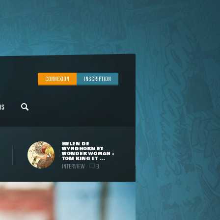
CONNEXION
INSCRIPTION
US
HELEN DE
WYNDHORN ET
WONDER WOMAN :
TOM KING ET ...
INTERVIEW
3