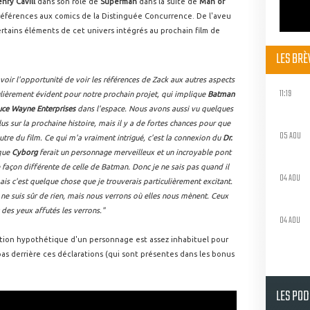
nry Cavill
dans son rôle de
Superman
dans la suite de
Man of
 références aux comics de la Distinguée Concurrence. De l'aveu
certains éléments de cet univers intégrés au prochain film de
LES BR
voir l'opportunité de voir les références de Zack aux autres aspects
11:19
iculièrement évident pour notre prochain projet, qui implique
Batman
uce Wayne Enterprises
dans l'espace. Nous avons aussi vu quelques
lus sur la prochaine histoire, mais il y a de fortes chances pour que
05 AOU
tre du film. Ce qui m'a vraiment intrigué, c'est la connexion du
Dr.
 que
Cyborg
ferait un personnage merveilleux et un incroyable pont
 façon différente de celle de Batman. Donc je ne sais pas quand il
04 AOU
ais c'est quelque chose que je trouverais particulièrement excitant.
e ne suis sûr de rien, mais nous verrons où elles nous mènent. Ceux
 des yeux affutés les verrons."
04 AOU
rition hypothétique d'un personnage est assez inhabituel pour
as derrière ces déclarations (qui sont présentes dans les bonus
LES PO