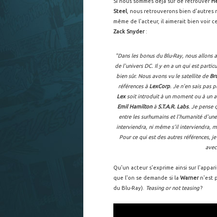
Si nous sommes déjà sûr de retrouver
He
Steel
, nous retrouverons bien d'autres
même de l'acteur, il aimerait bien voir 
Zack Snyder
:
"Dans les bonus du Blu-Ray, nous allons a
de l'univers DC. Il y en a un qui est part
bien sûr. Nous avons vu le satellite de
Br
références à
LexCorp
. Je n'en sais pas p
Lex
soit introduit à un moment ou à un au
Emil Hamilton
à
S.T.A.R. Labs
. Je pense
entre les surhumains et l'humanité d'une
interviendra, ni même s'il interviendra, m
Pour ce qui est des autres références, j
avec
Qu'un acteur s'exprime ainsi sur l'appa
que l'on se demande si la
Warner
n'est p
du Blu-Ray).
Teasing or not teasing
?