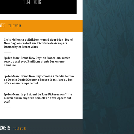
FILM - 2016
ÈVES
TOUT VOIR
Chris McKenna et Erik Sommers (Spider-Man : Brand
New Day) en renfort sur l'écriture de Avengers :
Doomsday et Secret Wars
Spider-Man : Brand New Day : en France, un succès
record aussi avec 3 millions d'entrées en une
semaine
Spider-Man : Brand New Day : comme attendu, le film
de Destin Daniel Cretton dépasse le milliard au box-
office en un temps record
Spider-Man : le président de Sony Pictures confirme
n'avoir aucun projet de spin-off en développement
actif
DCASTS
TOUT VOIR