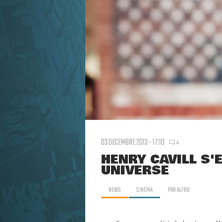
03 DECEMBRE 2013 - 17:10
4
HENRY CAVILL S'
UNIVERSE
NEWS
CINÉMA
PAR
ALFRO