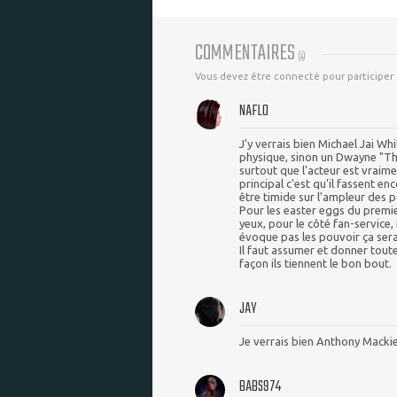
COMMENTAIRES
(
4
)
Vous devez être connecté pour participer
NAFLO
J'y verrais bien Michael Jai W
physique, sinon un Dwayne "The
surtout que l'acteur est vraim
principal c'est qu'il fassent e
être timide sur l'ampleur des 
Pour les easter eggs du premie
yeux, pour le côté fan-service,
évoque pas les pouvoir ça serai
Il faut assumer et donner tout
façon ils tiennent le bon bout.
JAY
Je verrais bien Anthony Mackie
BABS974