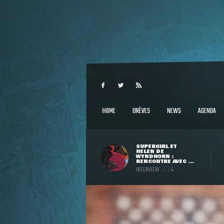
HOME
BRÈVES
NEWS
AGENDA
SUPERGIRL ET
HELEN DE
WYNDHORN :
RENCONTRE AVEC ...
INTERVIEW
4