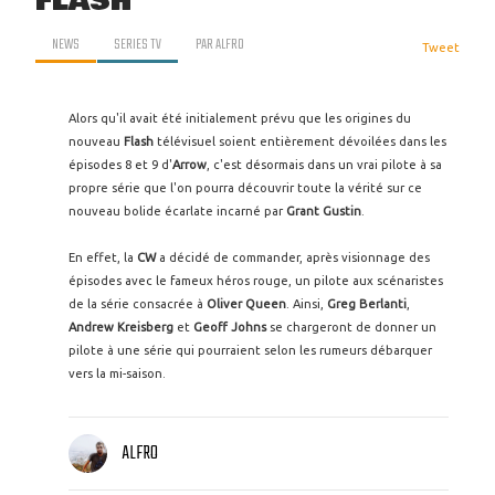
FLASH
NEWS
SERIES TV
PAR
ALFRO
Tweet
Alors qu'il avait été initialement prévu que les origines du
nouveau
Flash
télévisuel soient entièrement dévoilées dans les
épisodes 8 et 9 d'
Arrow
, c'est désormais dans un vrai pilote à sa
propre série que l'on pourra découvrir toute la vérité sur ce
nouveau bolide écarlate incarné par
Grant Gustin
.
En effet, la
CW
a décidé de commander, après visionnage des
épisodes avec le fameux héros rouge, un pilote aux scénaristes
de la série consacrée à
Oliver Queen
. Ainsi,
Greg Berlanti
,
Andrew Kreisberg
et
Geoff Johns
se chargeront de donner un
pilote à une série qui pourraient selon les rumeurs débarquer
vers la mi-saison.
ALFRO