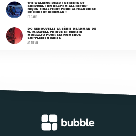
THE WALKING DEAD : STREETS OF
SURVIVAL : UN BEAT'EM ALL RÉTRO'
FAÇON FINAL FIGHT POUR LA FRANCHISE
DE ROBERT KIRKMAN !
ECRANS
DC RENOUVELLE LA SÉRIE DEADMAN DE
W. MAXWELL PRINCE ET MARTIN
MORAZZO POUR SIX NUMÉROS
SUPPLÉMENTAIRES
ACTU VO