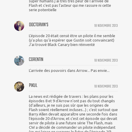
super humains j'ai tres tres peur de l'arrivee de
Flash et c'est pas l'acteur qui me rassure ni cette
serie potentielle
DOCTORVIN'S
18 NOVEMBRE 2013
L'épisode 20 était censé être un pilote il me semble
(y'a plus qu'à espérer que Gustin soit convaincant)
J'ai trouvé Black Canary bien réinventé
CORENTIN
18 NOVEMBRE 2013
L'arrivée des pouvoirs dans Arrow... Pas envie...
PIKUL
18 NOVEMBRE 2013
La news est rédigée de travers : les plans pour les
épisodes 8 et 9 d'Arrow n'ont pas du tout changés
(d'ailleurs, je ne suis pas sûr que les origines de
Flash soient réellement incluses...) ; c'est surtout que
Barry Allen devait apparaître une seconde fois dans
l'épisode 20 d'Arrow, et c'est cet épisode qui devait
servir de pilote à une future série The Flash, mais
CW a décidé de commander un pilote indépendant
(ce qui laisse en suspens le futur de l'épisode 20).