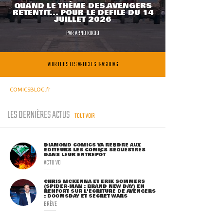
QUAND LE THÈME DES AVENGERS
RETENTIT... POUR LE DÉFILÉ DU 14
JUILLET 2026
PAR
ARNO KIKOO
VOIR TOUS LES ARTICLES TRASHBAG
COMICSBLOG.fr
LES DERNIÈRES ACTUS
TOUT VOIR
DIAMOND COMICS VA RENDRE AUX
ÉDITEURS LES COMICS SÉQUESTRÉS
DANS LEUR ENTREPÔT
ACTU VO
CHRIS MCKENNA ET ERIK SOMMERS
(SPIDER-MAN : BRAND NEW DAY) EN
RENFORT SUR L'ÉCRITURE DE AVENGERS
: DOOMSDAY ET SECRET WARS
BRÈVE