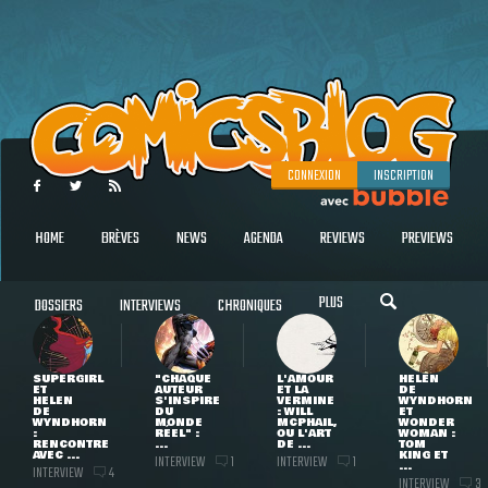
CONNEXION
INSCRIPTION
HOME
BRÈVES
NEWS
AGENDA
REVIEWS
PREVIEWS
PLUS
DOSSIERS
INTERVIEWS
CHRONIQUES
SUPERGIRL
"CHAQUE
L'AMOUR
HELEN
ET
AUTEUR
ET LA
DE
HELEN
S'INSPIRE
VERMINE
WYNDHORN
DE
DU
: WILL
ET
WYNDHORN
MONDE
MCPHAIL,
WONDER
:
RÉEL" :
OU L'ART
WOMAN :
RENCONTRE
...
DE ...
TOM
AVEC ...
KING ET
INTERVIEW
INTERVIEW
1
1
...
INTERVIEW
4
INTERVIEW
3