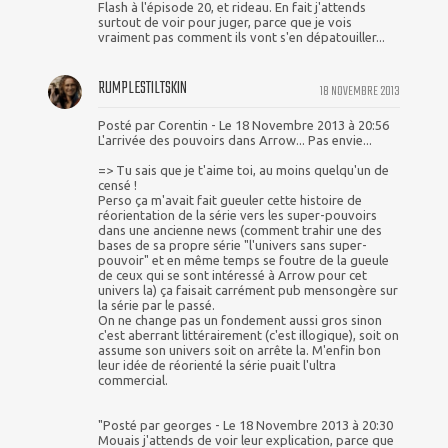
Flash à l'épisode 20, et rideau. En fait j'attends
surtout de voir pour juger, parce que je vois
vraiment pas comment ils vont s'en dépatouiller...
RUMPLESTILTSKIN
18 NOVEMBRE 2013
Posté par Corentin - Le 18 Novembre 2013 à 20:56
L'arrivée des pouvoirs dans Arrow... Pas envie...
=> Tu sais que je t'aime toi, au moins quelqu'un de
censé !
Perso ça m'avait fait gueuler cette histoire de
réorientation de la série vers les super-pouvoirs
dans une ancienne news (comment trahir une des
bases de sa propre série "l'univers sans super-
pouvoir" et en même temps se foutre de la gueule
de ceux qui se sont intéressé à Arrow pour cet
univers la) ça faisait carrément pub mensongère sur
la série par le passé.
On ne change pas un fondement aussi gros sinon
c'est aberrant littérairement (c'est illogique), soit on
assume son univers soit on arrête la. M'enfin bon
leur idée de réorienté la série puait l'ultra
commercial.
"Posté par georges - Le 18 Novembre 2013 à 20:30
Mouais j'attends de voir leur explication, parce que