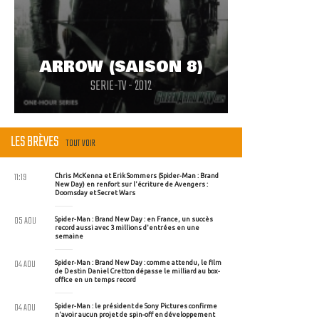
ARROW (SAISON 8)
SERIE-TV - 2012
LES BRÈVES
TOUT VOIR
11:19
Chris McKenna et Erik Sommers (Spider-Man : Brand
New Day) en renfort sur l'écriture de Avengers :
Doomsday et Secret Wars
05 AOU
Spider-Man : Brand New Day : en France, un succès
record aussi avec 3 millions d'entrées en une
semaine
04 AOU
Spider-Man : Brand New Day : comme attendu, le film
de Destin Daniel Cretton dépasse le milliard au box-
office en un temps record
04 AOU
Spider-Man : le président de Sony Pictures confirme
n'avoir aucun projet de spin-off en développement