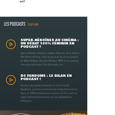
actif
LES PODCASTS
TOUT VOIR
SUPER-HÉROÏNES AU CINÉMA :
UN DÉBAT 100% FÉMININ EN
PODCAST !
Après Wonder Woman, Captain Marvel, et le récent
film Birds of Prey, mais aussi avec la venue proche
de Black Widow, Wonder Woman 1984 et un casting
très diversifié pour The Eternals, les ...
DC FANDOME : LE BILAN EN
PODCAST !
Au cours du weekend passé se tenait le DC
Fandome, premier évènement intégralement en
ligne et 100% consacré aux univers de DC, avec un
angle définitivement axé sur les adaptations
filmiques ...