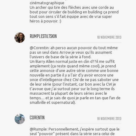
cinématographique
Un archer qui tire des flèches avec une corde au
bout pour circuler de building en building ça prend
tout son sens s'il fait équipe avec de vrai super
héros à pouvoir. :)
RUMPLESTILTSKIN
18 NOVEMBRE 2013
@Corentin: ah perso aucun pouvoir du tout même
pas un seul dans Arrow je veux qu'ils assument
l'univers de base de la série à fond.
Un Barry Allen normal juste en clin d??il me suffit
amplement (ça reste quand même cool), je prend
cette annonce d'une autre série comme une bonne
nouvelle en partie il y a l'air d'y avoir encore une
once d'intelligence chez CW de ne pas saboter une
de leur série (pour l'instant, car bon avec la CW je
t'avoue que j'ai surtout peur sur le long terme ils
massacrent la plupart de leurs séries avec le
temps.... et je sais de quoi je parle en tan que fan de
smallville et supernatural).
CORENTIN
18 NOVEMBRE 2013
@Rumple: Personnellement, j'espère surtout que le
seul "pouvoir" présent dans la série sera celui de