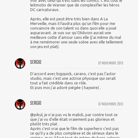
voir avec celui qu'il est dans les comics. C'est tout le
leitmotiv de Warner que de complexifier les héros
DC caricaturaux.
Après, elle est peut être très bien dans A La
Merveille, mais il faudra plus qu'un film pour me
convaincre de son talent vu dans quoi elle a joué
auparavant. Je suis sur qu'Oblivion aurait une
meilleure cotte d'amour sans elle (j'ai même du mal
à me remémorer une seule scène avec elle tellement
son jeu est plat).
SERGIO
07 NOVEMBRE 2013
D'accord avec bigquick, carano, c'est pas l'actor
studio, mais c'est une actrice physique qui serait
tout a fait crédible dans ce rôle.
Et puis moi j'ai adoré piégée ( haywire) .
SERGIO
07 NOVEMBRE 2013
@pikul, je n'ai pas vu le malick, par contre tout ce
que j'ai vu d'elle était vraiement pas glorieux et
plutôt très plat .
Après c'est vrai que le film de superhero c'est pas
ce qu'il y a de plus complexe et de sérieux dans le
cinéma, mais il faut tout de même de bons acteurs