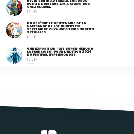
KEVIN SMITH AU TRAVAIL SUR DEUX
AUTRES NUMÉROS JAY & SILENT BOB
CHEZ MARVEL
ACTU VO
DC CÉLÈBRE LE CENTENAIRE DE LA
NAISSANCE DE JOE KUBERT EN
SEPTEMBRE 2026 AVEC TROIS SORTIES
SPÉCIALES
ACTU VO
UNE EXPOSITION "LES SUPER-HÉROS À
LA FRANÇAISE" POUR L'ÉDITION 2026
DU FESTIVAL HYPERMONDES
ACTU VF