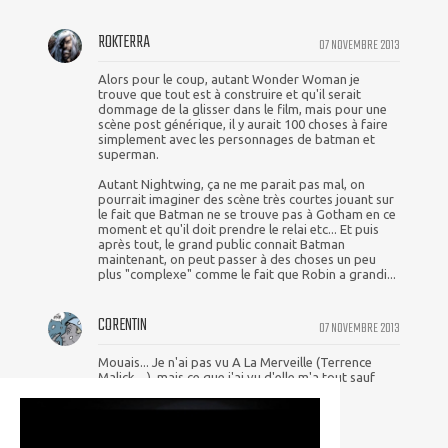
ROKTERRA
07 NOVEMBRE 2013
Alors pour le coup, autant Wonder Woman je
trouve que tout est à construire et qu'il serait
dommage de la glisser dans le film, mais pour une
scène post générique, il y aurait 100 choses à faire
simplement avec les personnages de batman et
superman.
Autant Nightwing, ça ne me parait pas mal, on
pourrait imaginer des scène très courtes jouant sur
le fait que Batman ne se trouve pas à Gotham en ce
moment et qu'il doit prendre le relai etc... Et puis
après tout, le grand public connait Batman
maintenant, on peut passer à des choses un peu
plus "complexe" comme le fait que Robin a grandi...
CORENTIN
07 NOVEMBRE 2013
Mouais... Je n'ai pas vu A La Merveille (Terrence
Malick....), mais ce que j'ai vu d'elle m'a tout sauf
convaincu sur son talent d'actrice.