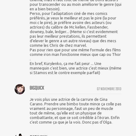
pour transcender ou au moin améliorer le genre (qui
en a bien besoin).
Perso, pour l'adaptation ciné de mes comics
préférés, je veux le meilleur et pas le pire (la pour
moi c le pire), je préfère avoire des acteurs (ou
actrices) du calibre de Mc kellen, Fassbender,
downey, bale, ledger... (Meme si c'est evidemment
pas leur meilleur prestations, ils permettent
d'elever le genre a un autre niveau) que des mecs
comme les Chris de chez marvel.
Pas pour rien que pour une même formule des films
comme iron man fonctionne mieux que cap ou Thor
.
En bref, Kurylenko, ça me fait peur ... Une
mannequin c'est bien, une actrice c'est mieux (même
si Stamos est le contre exemple parfait)
BIGQUICK
07 NOVEMBRE 2013
Je vois plus une actrice de la carrure de Gina
Carano. Prendre une bimbo toute mince ça colle pas
vraiment au personnage, faut un peu de muscle
tout de même, qu'elle est un physique de
combattante, et que ce soit crédible à l'écran. Enfin
c'est comme ça que je la vois. Donc pas d'Olga.