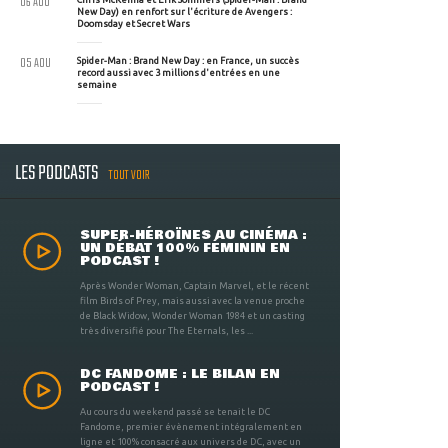
06 AOU
New Day) en renfort sur l'écriture de Avengers :
Doomsday et Secret Wars
05 AOU
Spider-Man : Brand New Day : en France, un succès
record aussi avec 3 millions d'entrées en une
semaine
LES PODCASTS
TOUT VOIR
SUPER-HÉROÏNES AU CINÉMA :
UN DÉBAT 100% FÉMININ EN
PODCAST !
Après Wonder Woman, Captain Marvel, et le récent
film Birds of Prey, mais aussi avec la venue proche
de Black Widow, Wonder Woman 1984 et un casting
très diversifié pour The Eternals, les ...
DC FANDOME : LE BILAN EN
PODCAST !
Au cours du weekend passé se tenait le DC
Fandome, premier évènement intégralement en
ligne et 100% consacré aux univers de DC, avec un