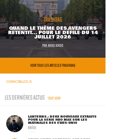
TRASHBAG
QUAND LE THÈME DES AVENGERS
RETENTIT... POUR LE DÉFILÉ DU 14
JUILLET 2026
PAR
ARNO KIKOO
VOIR TOUS LES ARTICLES TRASHBAG
COMICSBLOG.fr
LES DERNIÈRES ACTUS
TOUT VOIR
LANTERNS : DEUX NOUVEAUX EXTRAITS
POUR LA SÉRIE HBO MAX SUR LES
MATINALES DES ETATS-UNIS
BRÈVE