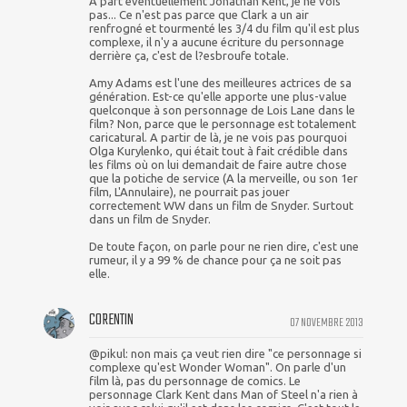
A part éventuellement Jonathan Kent, je ne vois
pas... Ce n'est pas parce que Clark a un air
renfrogné et tourmenté les 3/4 du film qu'il est plus
complexe, il n'y a aucune écriture du personnage
derrière ça, c'est de l?esbroufe totale.
Amy Adams est l'une des meilleures actrices de sa
génération. Est-ce qu'elle apporte une plus-value
quelconque à son personnage de Lois Lane dans le
film? Non, parce que le personnage est totalement
caricatural. A partir de là, je ne vois pas pourquoi
Olga Kurylenko, qui était tout à fait crédible dans
les films où on lui demandait de faire autre chose
que la potiche de service (A la merveille, ou son 1er
film, L'Annulaire), ne pourrait pas jouer
correctement WW dans un film de Snyder. Surtout
dans un film de Snyder.
De toute façon, on parle pour ne rien dire, c'est une
rumeur, il y a 99 % de chance pour ça ne soit pas
elle.
CORENTIN
07 NOVEMBRE 2013
@pikul: non mais ça veut rien dire "ce personnage si
complexe qu'est Wonder Woman". On parle d'un
film là, pas du personnage de comics. Le
personnage Clark Kent dans Man of Steel n'a rien à