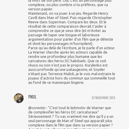
la mort de son père. Oui, c'est un personnage plus
complexe, ou plus sombre si tu préfères, que sa
version papier.
Maintenant, on va jouer à un jeu. Regarde Henry
Cavill dans Man of Steel. Puis regarde Christopher
Reeve dans Superman. Compare les deux. Et le
résultat de cette comparaison devrait t'aider à
comprendre ce que je veux dire (et m'éviter au
passage de taper une longue et laborieuse
argumentation pour parler d'un film que je déteste
et dont les personnages m'horripilent).
Parce qu'au delà de l'écriture, je te parle d'un acteur.
La Warner cherche après les acteurs capable de
rendre une profondeur plus humaine que les
caricatures des héros DC habituels. Que ce soit
réussi ou non n'est pas le propos. Kurylenko est
aussi profonde qu'une pataugeoire, et Snyder
n'étant pas Terrence Malick, je le vois mal extraire le
joyaux d'actrice hors du commun qui sommeille tout
au fond de ce mannequin lingerie.
PIKUL
07 NOVEMBRE 2013
@corentin : "C'est tout le leitmotiv de Warner que
de complexifier les héros DC caricaturaux"
Sérieusement ? Tu vas vraiment me dire qu'il y a un
seul personnage de Man of Steel qui apparaît plus
complexe dans le film que dans sa version papier ?