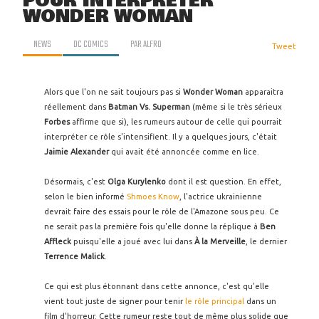
POUR INTERPRÉTER
WONDER WOMAN
NEWS
DC COMICS
PAR
ALFRO
Tweet
Alors que l'on ne sait toujours pas si
Wonder Woman
apparaitra
réellement dans
Batman Vs. Superman
(même si le très sérieux
Forbes
affirme que si), les rumeurs autour de celle qui pourrait
interpréter ce rôle s'intensifient. Il y a quelques jours, c'était
Jaimie Alexander
qui avait été annoncée comme en lice.
Désormais, c'est
Olga Kurylenko
dont il est question. En effet,
selon le bien informé
Shmoes Know
, l'actrice ukrainienne
devrait faire des essais pour le rôle de l'Amazone sous peu. Ce
ne serait pas la première fois qu'elle donne la réplique à
Ben
Affleck
puisqu'elle a joué avec lui dans
À la Merveille
, le dernier
Terrence Malick
.
Ce qui est plus étonnant dans cette annonce, c'est qu'elle
vient tout juste de signer pour tenir
le rôle principal
dans un
film d'horreur. Cette rumeur reste tout de même plus solide que