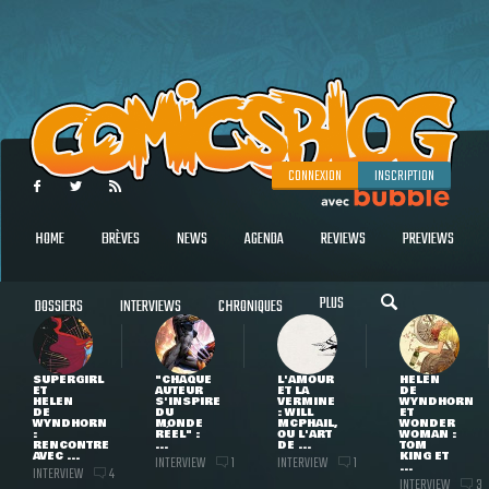
CONNEXION
INSCRIPTION
HOME
BRÈVES
NEWS
AGENDA
REVIEWS
PREVIEWS
PLUS
DOSSIERS
INTERVIEWS
CHRONIQUES
SUPERGIRL
"CHAQUE
L'AMOUR
HELEN
ET
AUTEUR
ET LA
DE
HELEN
S'INSPIRE
VERMINE
WYNDHORN
DE
DU
: WILL
ET
WYNDHORN
MONDE
MCPHAIL,
WONDER
:
RÉEL" :
OU L'ART
WOMAN :
RENCONTRE
...
DE ...
TOM
AVEC ...
KING ET
INTERVIEW
INTERVIEW
1
1
...
INTERVIEW
4
INTERVIEW
3