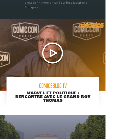
angle définitivement axé sur les adaptations
filmiques ...
COMICSBLOG TV
MARVEL ET POLITIQUE :
RENCONTRE AVEC LE GRAND ROY
THOMAS