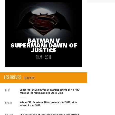
BATMAN V
SUPERMAN: DAWN OF
JUSTICE
FILM - 2016
LES BRÈVES
TOUT VOIR
11:09
Lanterns : deux nouveaux extraits pour la série HBO
Max sur les matinales des Etats-Unis
07 AOU
X-Men '97 : la saison 3 bien prévue pour 2027, et la
saison 4 pour 2028
Chris McKenna et Erik Sommers (Spider-Man : Brand