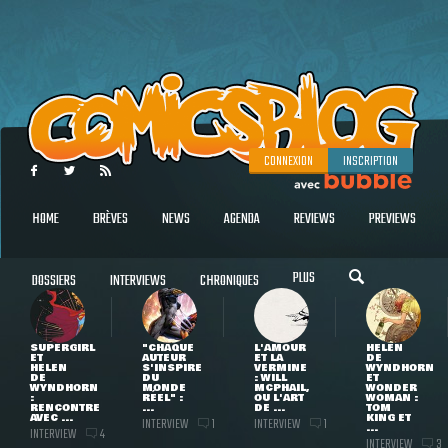
CONNEXION
INSCRIPTION
HOME
BRÈVES
NEWS
AGENDA
REVIEWS
PREVIEWS
PLUS
DOSSIERS
INTERVIEWS
CHRONIQUES
SUPERGIRL
"CHAQUE
L'AMOUR
HELEN
ET
AUTEUR
ET LA
DE
HELEN
S'INSPIRE
VERMINE
WYNDHORN
DE
DU
: WILL
ET
WYNDHORN
MONDE
MCPHAIL,
WONDER
:
RÉEL" :
OU L'ART
WOMAN :
RENCONTRE
...
DE ...
TOM
AVEC ...
KING ET
INTERVIEW
INTERVIEW
1
1
...
INTERVIEW
4
INTERVIEW
3