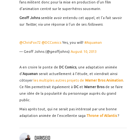
fans militent donc pour la mise en production d’un film
d’animation centré sur le super-héros sous-marin.
Geoff Johns
semble avoir entendu cet appel, et l’a fait savoir
sur
Twitter
, via une réponse à l’un de ses
followers
.
@ChrisFox72
@DCComics
Yes, you will!
#Aquaman
— Geoff Johns (@geoffjohns)
August 10, 2013
A en croire le ponte de
DC Comics
, une adaptation animée
d’
Aquaman
serait actuellement à l’étude, et viendrait ainsi
côtoyer
les multiples autres projets de
Warner Bros Animation
.
Ce film permettrait également à
DC
et
Warner Bros
de se faire
une idée de la popularité du personnage auprès du grand
public.
Mais après tout, qui ne serait pas intéressé par une bonne
adaptation animée de l’excellente saga
Throne of Atlantis
?
DARKSEID