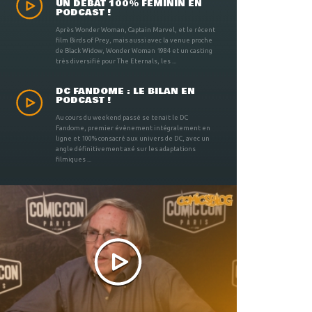
UN DÉBAT 100% FÉMININ EN
PODCAST !
Après Wonder Woman, Captain Marvel, et le récent
film Birds of Prey, mais aussi avec la venue proche
de Black Widow, Wonder Woman 1984 et un casting
très diversifié pour The Eternals, les ...
DC FANDOME : LE BILAN EN
PODCAST !
Au cours du weekend passé se tenait le DC
Fandome, premier évènement intégralement en
ligne et 100% consacré aux univers de DC, avec un
angle définitivement axé sur les adaptations
filmiques ...