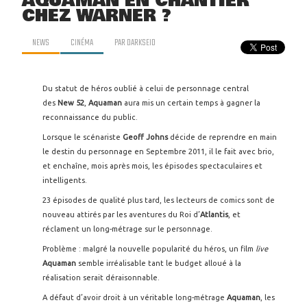
AQUAMAN EN CHANTIER
CHEZ WARNER ?
NEWS
CINÉMA
PAR
DARKSEID
Du statut de héros oublié à celui de personnage central
des
New 52
,
Aquaman
aura mis un certain temps à gagner la
reconnaissance du public.
Lorsque le scénariste
Geoff Johns
décide de reprendre en main
le destin du personnage en Septembre 2011, il le fait avec brio,
et enchaîne, mois après mois, les épisodes spectaculaires et
intelligents.
23 épisodes de qualité plus tard, les lecteurs de comics sont de
nouveau attirés par les aventures du Roi d’
Atlantis
, et
réclament un long-métrage sur le personnage.
Problème : malgré la nouvelle popularité du héros, un film
live
Aquaman
semble irréalisable tant le budget alloué à la
réalisation serait déraisonnable.
A défaut d’avoir droit à un véritable long-métrage
Aquaman
, les