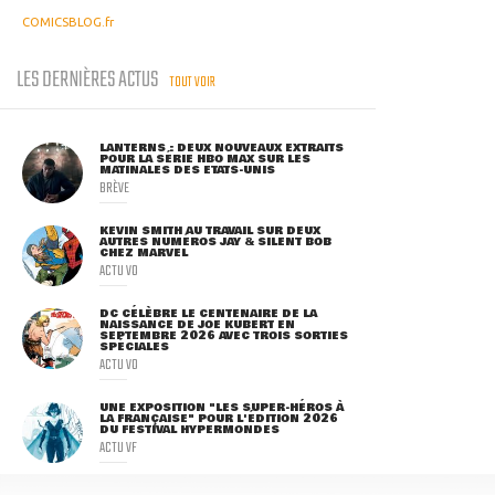
COMICSBLOG.fr
LES DERNIÈRES ACTUS
TOUT VOIR
LANTERNS : DEUX NOUVEAUX EXTRAITS
POUR LA SÉRIE HBO MAX SUR LES
MATINALES DES ETATS-UNIS
BRÈVE
KEVIN SMITH AU TRAVAIL SUR DEUX
AUTRES NUMÉROS JAY & SILENT BOB
CHEZ MARVEL
ACTU VO
DC CÉLÈBRE LE CENTENAIRE DE LA
NAISSANCE DE JOE KUBERT EN
SEPTEMBRE 2026 AVEC TROIS SORTIES
SPÉCIALES
ACTU VO
UNE EXPOSITION "LES SUPER-HÉROS À
LA FRANÇAISE" POUR L'ÉDITION 2026
DU FESTIVAL HYPERMONDES
ACTU VF