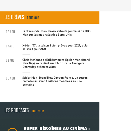
LES BRÈVES
TOUT VOIR
08 AOU
Lanterns : deux nouveaux extraits pour la série HBO
Max sur les matinales des Etats-Unis
07 AOU
X-Men '97 : la saison 3 bien prévue pour 2027, et la
saison 4 pour 2028
06 AOU
Chris McKenna et Erik Sommers (Spider-Man : Brand
New Day) en renfort sur l'écriture de Avengers :
Doomsday et Secret Wars
05 AOU
Spider-Man : Brand New Day : en France, un succès
record aussi avec 3 millions d'entrées en une
semaine
LES PODCASTS
TOUT VOIR
SUPER-HÉROÏNES AU CINÉMA :