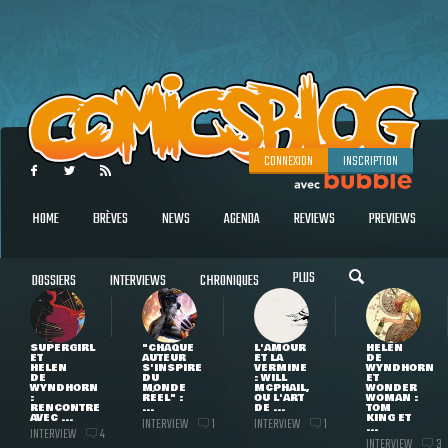
CONNEXION
INSCRIPTION
HOME
BRÈVES
NEWS
AGENDA
REVIEWS
PREVIEWS
PLUS
DOSSIERS
INTERVIEWS
CHRONIQUES
SUPERGIRL
"CHAQUE
L'AMOUR
HELEN
ET
AUTEUR
ET LA
DE
HELEN
S'INSPIRE
VERMINE
WYNDHORN
DE
DU
: WILL
ET
WYNDHORN
MONDE
MCPHAIL,
WONDER
:
RÉEL" :
OU L'ART
WOMAN :
RENCONTRE
...
DE ...
TOM
AVEC ...
KING ET
INTERVIEW
INTERVIEW
1
1
...
INTERVIEW
4
INTERVIEW
3