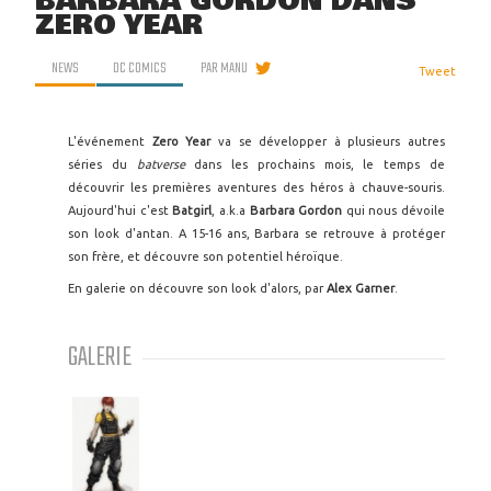
BARBARA GORDON DANS
ZERO YEAR
NEWS
DC COMICS
PAR
MANU
Tweet
L'événement
Zero Year
va se développer à plusieurs autres
séries du
batverse
dans les prochains mois, le temps de
découvrir les premières aventures des héros à chauve-souris.
Aujourd'hui c'est
Batgirl
, a.k.a
Barbara Gordon
qui nous dévoile
son look d'antan. A 15-16 ans, Barbara se retrouve à protéger
son frère, et découvre son potentiel héroïque.
En galerie on découvre son look d'alors, par
Alex Garner
.
GALERIE