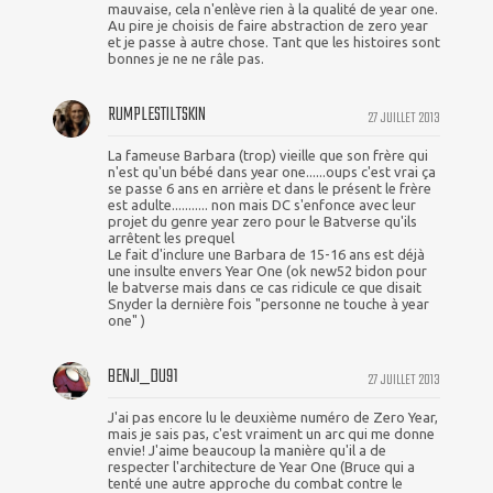
mauvaise, cela n'enlève rien à la qualité de year one.
Au pire je choisis de faire abstraction de zero year
et je passe à autre chose. Tant que les histoires sont
bonnes je ne ne râle pas.
RUMPLESTILTSKIN
27 JUILLET 2013
La fameuse Barbara (trop) vieille que son frère qui
n'est qu'un bébé dans year one......oups c'est vrai ça
se passe 6 ans en arrière et dans le présent le frère
est adulte........... non mais DC s'enfonce avec leur
projet du genre year zero pour le Batverse qu'ils
arrêtent les prequel
Le fait d'inclure une Barbara de 15-16 ans est déjà
une insulte envers Year One (ok new52 bidon pour
le batverse mais dans ce cas ridicule ce que disait
Snyder la dernière fois "personne ne touche à year
one" )
BENJI_DU91
27 JUILLET 2013
J'ai pas encore lu le deuxième numéro de Zero Year,
mais je sais pas, c'est vraiment un arc qui me donne
envie! J'aime beaucoup la manière qu'il a de
respecter l'architecture de Year One (Bruce qui a
tenté une autre approche du combat contre le