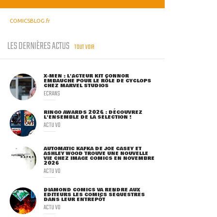
COMICSBLOG.fr
LES DERNIÈRES ACTUS
TOUT VOIR
X-MEN : L'ACTEUR KIT CONNOR
EMBAUCHÉ POUR LE RÔLE DE CYCLOPS
CHEZ MARVEL STUDIOS
ECRANS
RINGO AWARDS 2026 : DÉCOUVREZ
L'ENSEMBLE DE LA SÉLECTION !
ACTU VO
AUTOMATIC KAFKA DE JOE CASEY ET
ASHLEY WOOD TROUVE UNE NOUVELLE
VIE CHEZ IMAGE COMICS EN NOVEMBRE
2026
ACTU VO
DIAMOND COMICS VA RENDRE AUX
ÉDITEURS LES COMICS SÉQUESTRÉS
DANS LEUR ENTREPÔT
ACTU VO