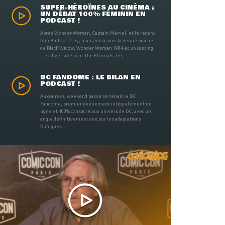
SUPER-HÉROÏNES AU CINÉMA :
UN DÉBAT 100% FÉMININ EN
PODCAST !
Après Wonder Woman, Captain Marvel, et le récent
film Birds of Prey, mais aussi avec la venue proche
de Black Widow, Wonder Woman 1984 et un casting
très diversifié pour The Eternals, les ...
DC FANDOME : LE BILAN EN
PODCAST !
Au cours du weekend passé se tenait le DC
Fandome, premier évènement intégralement en
ligne et 100% consacré aux univers de DC, avec un
angle définitivement axé sur les adaptations
filmiques ...