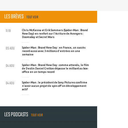
LES BRÈVES
TOUT VOIR
11:19
Chris McKenna et Erik Sommers (Spider-Man : Brand
New Day) en renfort sur l'écriture de Avengers :
Doomsday et Secret Wars
05 AOU
Spider-Man : Brand New Day : en France, un succès
record aussi avec 3 millions d'entrées en une
semaine
04 AOU
Spider-Man : Brand New Day : comme attendu, le film
de Destin Daniel Cretton dépasse le milliard au box-
office en un temps record
04 AOU
Spider-Man : le président de Sony Pictures confirme
n'avoir aucun projet de spin-off en développement
actif
LES PODCASTS
TOUT VOIR