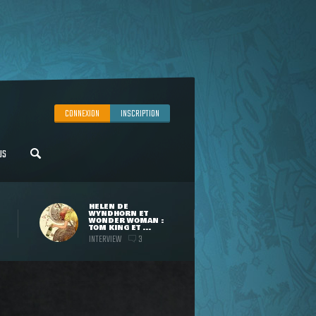
CONNEXION
INSCRIPTION
US
HELEN DE
WYNDHORN ET
WONDER WOMAN :
TOM KING ET ...
INTERVIEW
3