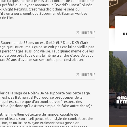
pour ça que, même si je suis très content de l'annonce d'un
s préféré que Snyder annonce un "World's Finest" plutôt
k Knight Returns. C'est maladroit dans le sens où
u'il y en a qui croient que Superman et Batman vont se
 de film.
22 JUILLET 2013
R
 Superman de 33 ans où est l?intérêt ? Dans DKR Clark
e que Bruce , mais ça ne se voit pas car lui ne vieillie pas
 personnages aussi ont vieillie. Faut quand même que les
soit a peu près tous dans la même tranche d'age. Je veut
mais 20 ans d'avance sur ses coéquipier c'est abuser.
22 JUILLET 2013
rler de la saga de Nolan? Je ne supporte pas cette saga.
QUA
 n'est pas Batman ça! Pourquoi se préoccuper de la
RETE
qu'il est claire que d'un point de vue "respect des
tible (et donc qu'il est très simple de faire autre chose)?
Batman, meilleur détective du monde, capable de
en utilisant son intelligence et un style de combat proche
I Joe, et un Bruce Wayne vraiment beau gosse et