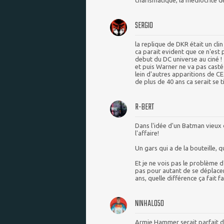
charismatique, la médiocrité d
SERGIO
la replique de DKR était un clin
ca parait evident que ce n'est
debut du DC universe au ciné !
et puis Warner ne va pas casté 
lein d'autres apparitions de C
de plus de 40 ans ca serait se t
R-BERT
Dans l'idée d'un Batman vieux 
l'affaire!
Un gars qui a de la bouteille, q
Et je ne vois pas le problème d
pas pour autant de se déplacer
ans, quelle différence ça fait 
NINHALO50
Armie Hammer serait parfait d