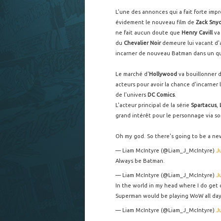
L'une des annonces qui a fait forte impr
évidement le nouveau film de
Zack Sny
ne fait aucun doute que
Henry Cavill
va
du
Chevalier Noir
demeure lui vacant d'
incarner de nouveau Batman dans un qu
Le marché d'
Hollywood
va bouillonner d
acteurs pour avoir la chance d'incarner l
de l'univers
DC Comics
.
L'acteur principal de la série
Spartacus
,
grand intérêt pour le personnage via 
Oh my god. So there's going to be a new
— Liam McIntyre (@Liam_J_McIntyre)
J
Always be Batman.
— Liam McIntyre (@Liam_J_McIntyre)
J
In the world in my head where I do get 
Superman would be playing WoW all day.
— Liam McIntyre (@Liam_J_McIntyre)
J