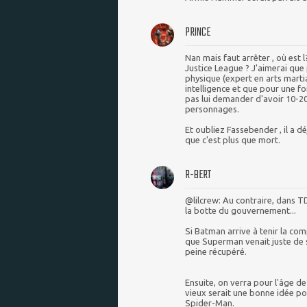
PRINCE
Nan mais faut arrêter , où est 
Justice League ? J'aimerai que
physique (expert en arts martia
intelligence et que pour une fo
pas lui demander d'avoir 10-20
personnages.
Et oubliez Fassebender , il a d
que c'est plus que mort.
R-BERT
@lilcrew: Au contraire, dans T
la botte du gouvernement...
Si Batman arrive à tenir la comp
que Superman venait juste de s
peine récupéré.
Ensuite, on verra pour l'âge d
vieux serait une bonne idée po
Spider-Man.