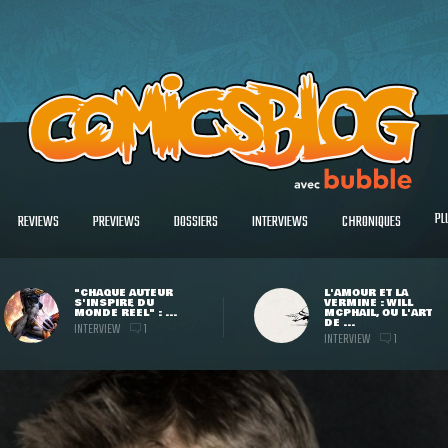
PL
REVIEWS
PREVIEWS
DOSSIERS
INTERVIEWS
CHRONIQUES
"CHAQUE AUTEUR
L'AMOUR ET LA
S'INSPIRE DU
VERMINE : WILL
MONDE RÉEL" : ...
MCPHAIL, OU L'ART
DE ...
INTERVIEW
1
INTERVIEW
1