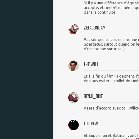
Si il y a une différence d'âge s
accepté, et peut-être même qu
dans la continuité.
ZETAGUNDAM
Pas sûr que ce soit une bonne 
Spartacus, surtout quand on le
d'une bonne surprise :)
THE WILL
Et à la fin du film ils gagnent
de vous éviter un billet de cin
BENJI_DU91
Assez d'accord avec toi, @lilcre
LILCREW
Et Superman et Batman vont for