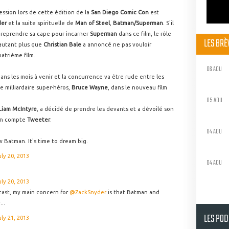
ession lors de cette édition de la
San Diego Comic Con
est
der
et la suite spirituelle de
Man of Steel
,
Batman/Superman
. S'il
 reprendre sa cape pour incarner
Superman
dans ce film, le rôle
LES BR
autant plus que
Christian Bale
a annoncé ne pas vouloir
atrième film.
06 AOU
ans les mois à venir et la concurrence va être rude entre les
e milliardaire super-héros,
Bruce Wayne
, dans le nouveau film
05 AOU
Liam McIntyre
, a décidé de prendre les devants et a dévoilé son
son compte
Tweeter
.
04 AOU
 Batman. It's time to dream big.
uly 20, 2013
04 AOU
uly 20, 2013
cast, my main concern for
@ZackSnyder
is that Batman and
..
LES PO
uly 21, 2013