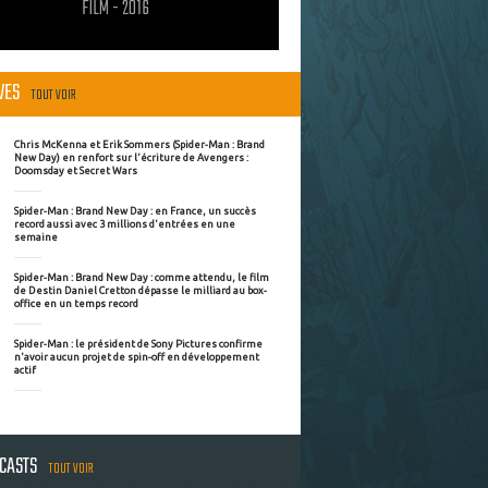
FILM - 2016
ÈVES
TOUT VOIR
Chris McKenna et Erik Sommers (Spider-Man : Brand
New Day) en renfort sur l'écriture de Avengers :
Doomsday et Secret Wars
Spider-Man : Brand New Day : en France, un succès
record aussi avec 3 millions d'entrées en une
semaine
Spider-Man : Brand New Day : comme attendu, le film
de Destin Daniel Cretton dépasse le milliard au box-
office en un temps record
Spider-Man : le président de Sony Pictures confirme
n'avoir aucun projet de spin-off en développement
actif
DCASTS
TOUT VOIR