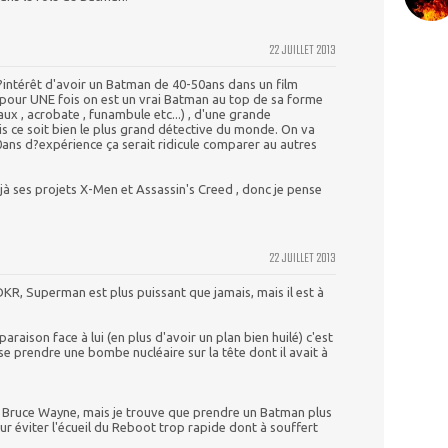
22 JUILLET 2013
l?intérêt d'avoir un Batman de 40-50ans dans un film
 pour UNE fois on est un vrai Batman au top de sa forme
ux , acrobate , funambule etc...) , d'une grande
is ce soit bien le plus grand détective du monde. On va
ans d?expérience ça serait ridicule comparer au autres
éjà ses projets X-Men et Assassin's Creed , donc je pense
22 JUILLET 2013
DKR, Superman est plus puissant que jamais, mais il est à
araison face à lui (en plus d'avoir un plan bien huilé) c'est
e prendre une bombe nucléaire sur la tête dont il avait à
e Bruce Wayne, mais je trouve que prendre un Batman plus
ur éviter l'écueil du Reboot trop rapide dont à souffert