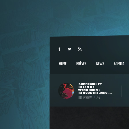
HOME
BRÈVES
NEWS
AGENDA
SUPERGIRL ET
HELEN DE
WYNDHORN :
RENCONTRE AVEC ...
INTERVIEW
4