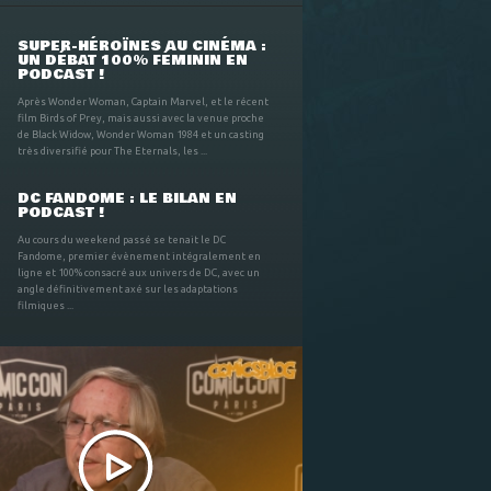
SUPER-HÉROÏNES AU CINÉMA :
UN DÉBAT 100% FÉMININ EN
PODCAST !
Après Wonder Woman, Captain Marvel, et le récent
film Birds of Prey, mais aussi avec la venue proche
de Black Widow, Wonder Woman 1984 et un casting
très diversifié pour The Eternals, les ...
DC FANDOME : LE BILAN EN
PODCAST !
Au cours du weekend passé se tenait le DC
Fandome, premier évènement intégralement en
ligne et 100% consacré aux univers de DC, avec un
angle définitivement axé sur les adaptations
filmiques ...