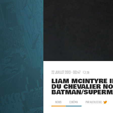
22 JUILLET 2013 - 00:47
28
LIAM MCINTYRE I
DU CHEVALIER N
BATMAN/SUPER
NEWS
CINÉMA
PAR
ALEXLECOQ