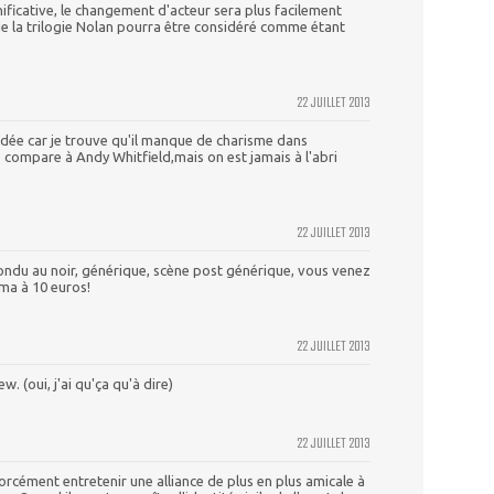
inificative, le changement d'acteur sera plus facilement
e la trilogie Nolan pourra être considéré comme étant
22 JUILLET 2013
idée car je trouve qu'il manque de charisme dans
 compare à Andy Whitfield,mais on est jamais à l'abri
22 JUILLET 2013
, fondu au noir, générique, scène post générique, vous venez
éma à 10 euros!
22 JUILLET 2013
w. (oui, j'ai qu'ça qu'à dire)
22 JUILLET 2013
cément entretenir une alliance de plus en plus amicale à