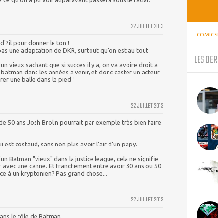
e ce qu'on a pu voir auparavant passera sous le radar.
22 JUILLET 2013
COMICS
 d'?il pour donner le ton !
 pas une adaptation de DKR, surtout qu'on est au tout
LES DER
un vieux sachant que si succes il y a, on va avoire droit a
E batman dans les années a venir, et donc caster un acteur
irer une balle dans le pied !
22 JUILLET 2013
de 50 ans Josh Brolin pourrait par exemple très bien faire
ui est costaud, sans non plus avoir l'air d'un papy.
'un Batman "vieux" dans la justice league, cela ne signifie
 avec une canne. Et franchement entre avoir 30 ans ou 50
face à un kryptonien? Pas grand chose...
22 JUILLET 2013
ans le rôle de Batman.