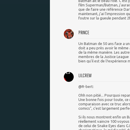
Batman ait le beau rôle. C'est 
film Superman/Batman, j'aurai
que de faire une référence Dar
maintenant, j'ai l'impression q
foutre sur la gueule pendant 2h
PRINCE
Un Batman de 50 ans face a un
doit a peu près avoir le même ag
de la même manière. Les autres
membres de la Justice League 
bien qu'il est de l?expérience 
LILCREW
@R-bert:
Ohh non pitié... Pourquoi repa
Une bonne fois pour toute, ce
comparaison avec ce truc alors 
comics", c'est largement perfec
Si ils nous montrent enfin un 
réellement vaincre 100 voyous 
de celui de Snake Eyes dans G.