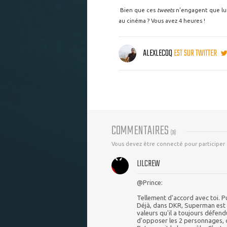
Bien que ces
tweets
n'engagent que lui
au cinéma ? Vous avez 4 heures !
ALEXLECOQ
EST SUR TWITTER
COMMENTAIRES
(
28
)
Vous devez être connecté pour participer
LILCREW
@Prince:
Tellement d'accord avec toi. P
Déjà, dans DKR, Superman est 
valeurs qu'il a toujours défend
d'opposer les 2 personnages, q