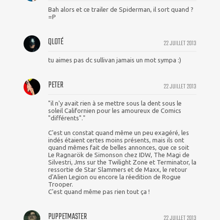
Bah alors et ce trailer de Spiderman, il sort quand ?
=P
QLOTÉ
22 JUILLET 2013
tu aimes pas dc sullivan jamais un mot sympa :)
PETER
22 JUILLET 2013
"il n'y avait rien à se mettre sous la dent sous le
soleil Californien pour les amoureux de Comics
"différents"."
C'est un constat quand même un peu exagéré, les
indés étaient certes moins présents, mais ils ont
quand mêmes fait de belles annonces, que ce soit
Le Ragnarök de Simonson chez IDW, The Magi de
Silvestri, Jms sur the Twilight Zone et Terminator, la
ressortie de Star Slammers et de Maxx, le retour
d'Alien Legion ou encore la réedition de Rogue
Trooper.
C'est quand même pas rien tout ça !
PUPPETMASTER
22 JUILLET 2013