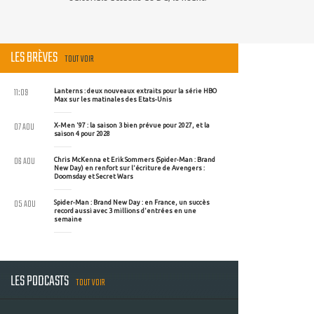
LES BRÈVES
TOUT VOIR
11:09
Lanterns : deux nouveaux extraits pour la série HBO
Max sur les matinales des Etats-Unis
07 AOU
X-Men '97 : la saison 3 bien prévue pour 2027, et la
saison 4 pour 2028
06 AOU
Chris McKenna et Erik Sommers (Spider-Man : Brand
New Day) en renfort sur l'écriture de Avengers :
Doomsday et Secret Wars
05 AOU
Spider-Man : Brand New Day : en France, un succès
record aussi avec 3 millions d'entrées en une
semaine
LES PODCASTS
TOUT VOIR