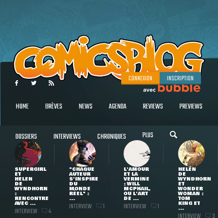
CONNEXION
INSCRIPTION
HOME
BRÈVES
NEWS
AGENDA
REVIEWS
PREVIEWS
PLUS
DOSSIERS
INTERVIEWS
CHRONIQUES
SUPERGIRL
"CHAQUE
L'AMOUR
HELEN
ET
AUTEUR
ET LA
DE
HELEN
S'INSPIRE
VERMINE
WYNDHORN
DE
DU
: WILL
ET
WYNDHORN
MONDE
MCPHAIL,
WONDER
:
RÉEL" :
OU L'ART
WOMAN :
RENCONTRE
...
DE ...
TOM
AVEC ...
KING ET
INTERVIEW
INTERVIEW
1
1
...
INTERVIEW
4
INTERVIEW
3