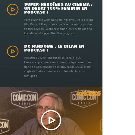
SUPER-HÉROÏNES AU CINÉMA :
UN DÉBAT 100% FÉMININ EN
PODCAST !
Après Wonder Woman, Captain Marvel, et le récent
film Birds of Prey, mais aussi avec la venue proche
de Black Widow, Wonder Woman 1984 et un casting
très diversifié pour The Eternals, les ...
DC FANDOME : LE BILAN EN
PODCAST !
Au cours du weekend passé se tenait le DC
Fandome, premier évènement intégralement en
ligne et 100% consacré aux univers de DC, avec un
angle définitivement axé sur les adaptations
filmiques ...