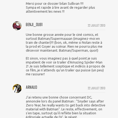
Merci pour ce dossier bilan Sullivan !!!!
Sympa et rapide à lire avant de regarder plus
attentivement les news !!!
BENJI_DU91
22 JUILLET 2013
Une bonne grosse année pour le ciné comics, et
surtout Batman/Supermaaaan (imaginez-moi en
train de chanter)!!! (bon, ok, même si Nolan reste à
la prod et Goyer au scénar. Rien ne pourra plus me
décevoir maintenant. Batman/Superman, quoi!)
Et sinon, vous imaginez pas à quel point je suis
impatient de voir ce trailer d'Amazing Spider-Man
2! Je suis tellement sceptique et indécis à propos de
ce film, je n'attends qu'un trailer qui puisse (un peu)
me rassurer!
ARNAUD
22 JUILLET 2013
J'ai retenu une bonne chose concernant DC,
annoncée lors du panel Batman : "Snyder says after
Zero Year, he really wants to get back into detective
material with Batman". Le reste, effectivement, on
s'en tape, surtout qu'il reflète bien la situation
éditoriale actuelle de DC, le néant.