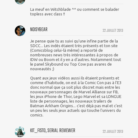
La meuf en Witchblade ^^ ou comment se balader
topless avec class !!
NOISYBEAR
22 JUILLET 2013
Je pense quie tu as suivi qu'une infine partie de la
SDCC... Les indés étaient très présents et ton site
(Comicsblog celui-là même) a reporté de
nombreuses news très intéressantes à propos de
IDW ou Boom et il y en a d'autres. Notamment tout
le panel Skybound ou Top Cow pas avares de
nouveautés ;)
Quant aux jeux vidéos aussi ils étaient présents et
comme d'habitude, on est à la Comic Con pas à l'E3
donc normal que ça soit plus discret mais entre les
nouveaux personnages de Marvel Alliance sur FB,
les jeux iPhone de Thor, Lego Marvel et sa LONGUE
liste de personnages, les nouveaux trailers de
Batman Arkham Origins... c'est déjà pas mal et c'est
un peu les seuls jeux actuels qui touche l'univers du
comics.
KIT_FISTO, SERIAL REVIEWER
22 JUILLET 2013