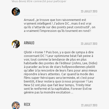
Vous devez être connecté pour participer
23 JUILLET 2013
Arnaud , je trouve que ton raisonnement est
vraiment intelligent ! J'adore DC , mais il est vrai
qu'ils s?attarde sur des points peut constructif , on
a vraiment l'impression qu'ils tournent en rond !
ARNAUD
23 JUILLET 2013
Qloté > Ironie ? Puis bon, y a quoi de sympa à dire
concernant DC ? Leur optimisme béat fait peine à
voir, tout comme la tendance de plus en plus
habituelle des pontes de l'éditeur (Johns, Lee, Didio)
à parader au bras de stars hollywoodiennes plutôt
qu'aller à la rencontre de leurs fans pour ainsi mieux
répondre à leurs attentes. Car quand la mode des
films super-héroïques sera terminée, et c'est pour
bientôt, il leur restera quoi à nous proposer ? Les
New 52 ont plus que fait leur temps, Trinity War
sent le renfermé et la naphtaline, Forever Evil ne
génère pas la moindre excitation ...
RECK
22 JUILLET 2013