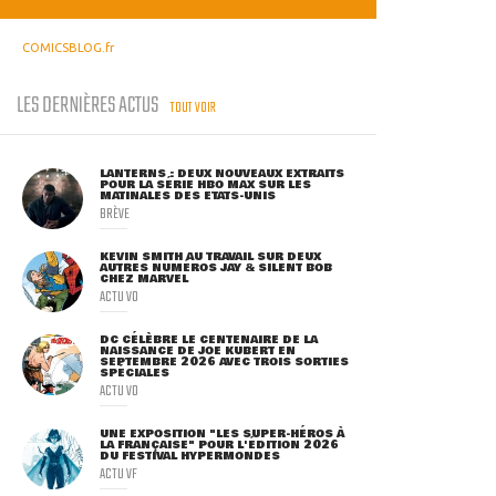
COMICSBLOG.fr
LES DERNIÈRES ACTUS
TOUT VOIR
LANTERNS : DEUX NOUVEAUX EXTRAITS
POUR LA SÉRIE HBO MAX SUR LES
MATINALES DES ETATS-UNIS
BRÈVE
KEVIN SMITH AU TRAVAIL SUR DEUX
AUTRES NUMÉROS JAY & SILENT BOB
CHEZ MARVEL
ACTU VO
DC CÉLÈBRE LE CENTENAIRE DE LA
NAISSANCE DE JOE KUBERT EN
SEPTEMBRE 2026 AVEC TROIS SORTIES
SPÉCIALES
ACTU VO
UNE EXPOSITION "LES SUPER-HÉROS À
LA FRANÇAISE" POUR L'ÉDITION 2026
DU FESTIVAL HYPERMONDES
ACTU VF