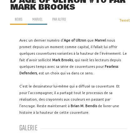
D'AGE OF ULTRON #10 PAR
MARK BROOKS
NEWS
MARVEL
PAR
ALFRO
Tweet
Avec un dernier numéro d'
Age of Ultron
que
Marvel
nous
promet depuis un moment comme capital, il fallait lui offrir
quelques couvertures variantes à la hauteur de l'événement. Le
fait d'avoir sollicité
Mark Brooks
, qui ravit les lecteurs depuis
quelques temps avec sa série de couvertures pour
Fearless
Defenders
, est un choix qui va dans ce sens.
C'est le dessinateur lui-même qui a diffusé sa couverture. Et
pour l'accompagner, il a partagé tout le processus de sa
réalisation, des crayonnés aux couleurs en passant par
l'encrage. Reste maintenant à
Brian M. Bendis
de livrer une
histoire à la hauteur de cette couverture.
GALERIE