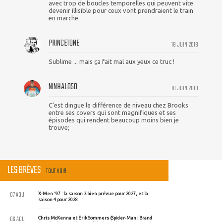
avec trop de boucles temporelles qui peuvent vite
devenir illisible pour ceux vont prendraient le train
en marche.
PRINCETONE
18 JUIN 2013
Sublime ... mais ça fait mal aux yeux ce truc !
NINHALO50
18 JUIN 2013
C'est dingue la différence de niveau chez Brooks
entre ses covers qui sont magnifiques et ses
épisodes qui rendent beaucoup moins bien je
trouve;
LES BRÈVES
TOUT VOIR
07 AOU
X-Men '97 : la saison 3 bien prévue pour 2027, et la
saison 4 pour 2028
06 AOU
Chris McKenna et Erik Sommers (Spider-Man : Brand