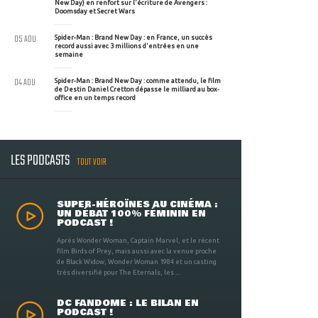
New Day) en renfort sur l'écriture de Avengers :
Doomsday et Secret Wars
05 AOU
Spider-Man : Brand New Day : en France, un succès
record aussi avec 3 millions d'entrées en une
semaine
04 AOU
Spider-Man : Brand New Day : comme attendu, le film
de Destin Daniel Cretton dépasse le milliard au box-
office en un temps record
LES PODCASTS
TOUT VOIR
SUPER-HÉROÏNES AU CINÉMA :
UN DÉBAT 100% FÉMININ EN
PODCAST !
Après Wonder Woman, Captain Marvel, et le récent
film Birds of Prey, mais aussi avec la venue proche
de Black Widow, Wonder Woman 1984 et un casting
très diversifié pour The Eternals, les ...
DC FANDOME : LE BILAN EN
PODCAST !