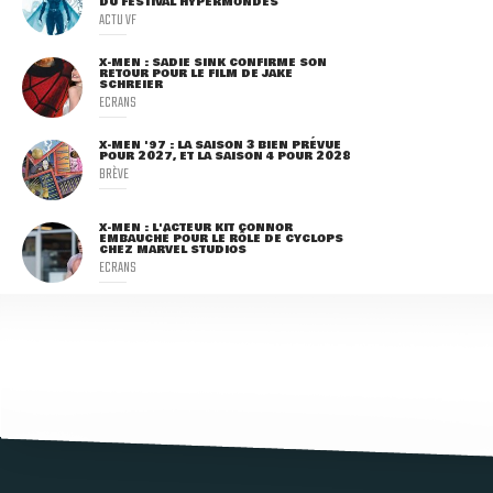
DU FESTIVAL HYPERMONDES
ACTU VF
X-MEN : SADIE SINK CONFIRME SON
RETOUR POUR LE FILM DE JAKE
SCHREIER
ECRANS
X-MEN '97 : LA SAISON 3 BIEN PRÉVUE
POUR 2027, ET LA SAISON 4 POUR 2028
BRÈVE
X-MEN : L'ACTEUR KIT CONNOR
EMBAUCHÉ POUR LE RÔLE DE CYCLOPS
CHEZ MARVEL STUDIOS
ECRANS