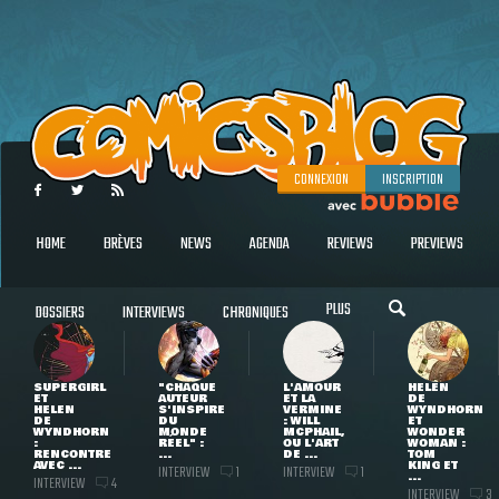
CONNEXION
INSCRIPTION
HOME
BRÈVES
NEWS
AGENDA
REVIEWS
PREVIEWS
PLUS
DOSSIERS
INTERVIEWS
CHRONIQUES
SUPERGIRL
"CHAQUE
L'AMOUR
HELEN
ET
AUTEUR
ET LA
DE
HELEN
S'INSPIRE
VERMINE
WYNDHORN
DE
DU
: WILL
ET
WYNDHORN
MONDE
MCPHAIL,
WONDER
:
RÉEL" :
OU L'ART
WOMAN :
RENCONTRE
...
DE ...
TOM
AVEC ...
KING ET
INTERVIEW
INTERVIEW
1
1
...
INTERVIEW
4
INTERVIEW
3