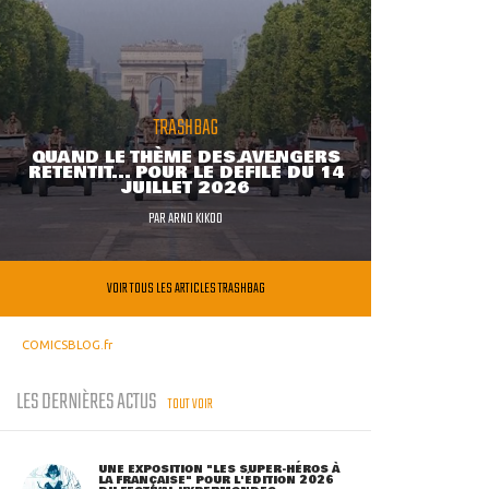
TRASHBAG
QUAND LE THÈME DES AVENGERS
RETENTIT... POUR LE DÉFILÉ DU 14
JUILLET 2026
PAR
ARNO KIKOO
VOIR TOUS LES ARTICLES TRASHBAG
COMICSBLOG.fr
LES DERNIÈRES ACTUS
TOUT VOIR
UNE EXPOSITION "LES SUPER-HÉROS À
LA FRANÇAISE" POUR L'ÉDITION 2026