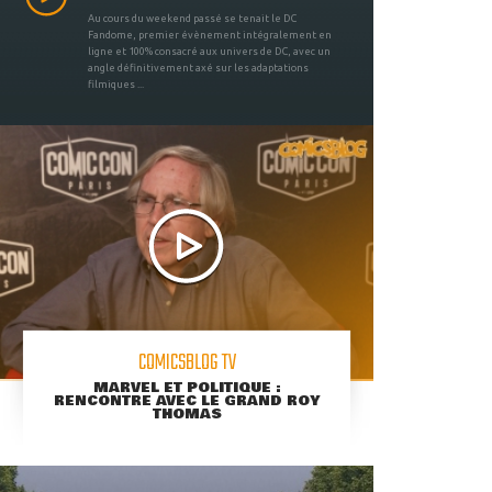
Au cours du weekend passé se tenait le DC
Fandome, premier évènement intégralement en
ligne et 100% consacré aux univers de DC, avec un
angle définitivement axé sur les adaptations
filmiques ...
COMICSBLOG TV
MARVEL ET POLITIQUE :
RENCONTRE AVEC LE GRAND ROY
THOMAS