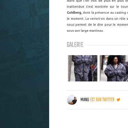
Alors que l'on voit de plus en plus
inattendue s'est montrée sur le to
Goldberg
, dont la présence au casting 
le moment. La verra-t-on dans un rôl
nous permet de le dire pour le moment
sous son large manteau.
GALERIE
MANU
EST SUR TWITTER