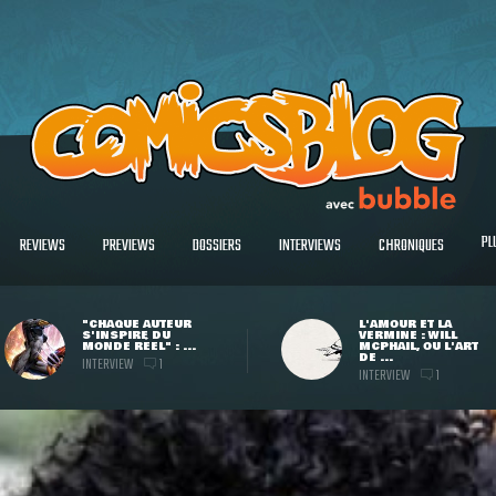
PL
REVIEWS
PREVIEWS
DOSSIERS
INTERVIEWS
CHRONIQUES
"CHAQUE AUTEUR
L'AMOUR ET LA
S'INSPIRE DU
VERMINE : WILL
MONDE RÉEL" : ...
MCPHAIL, OU L'ART
DE ...
INTERVIEW
1
INTERVIEW
1