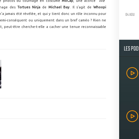
 de photos du tournage en costume
MoCap
, une actrice "
live
"
urnage des
Tortues Ninja
de
Michael Bay
. Il s'agit de
Whoopi
04 AOU
n'a jamais été révélée, et qui y tient donc un rôle inconnu pour
e semi-conséquent ou uniquement dans un bref caméo ? Rien ne
, peut-être cherche-t-elle a cacher une tenue reconnaissable
LES PO