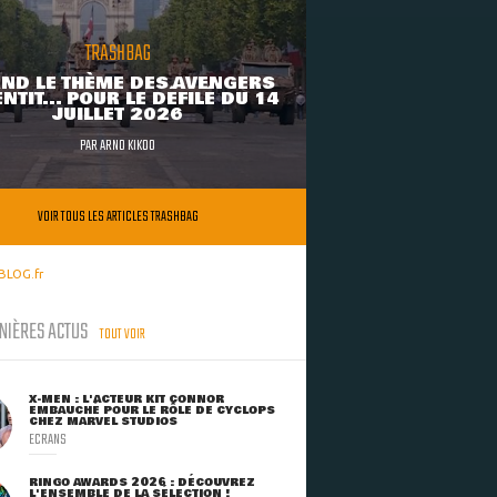
TRASHBAG
ND LE THÈME DES AVENGERS
NTIT... POUR LE DÉFILÉ DU 14
JUILLET 2026
PAR
ARNO KIKOO
VOIR TOUS LES ARTICLES TRASHBAG
BLOG.fr
NIÈRES ACTUS
TOUT VOIR
X-MEN : L'ACTEUR KIT CONNOR
EMBAUCHÉ POUR LE RÔLE DE CYCLOPS
CHEZ MARVEL STUDIOS
ECRANS
RINGO AWARDS 2026 : DÉCOUVREZ
L'ENSEMBLE DE LA SÉLECTION !