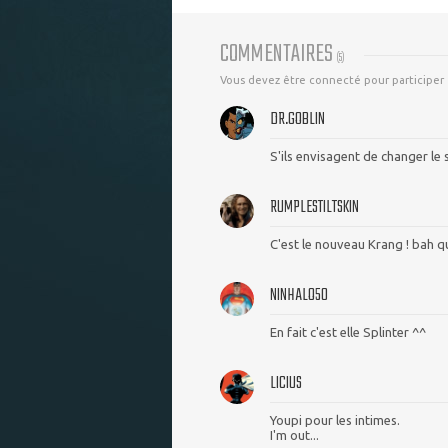
COMMENTAIRES
(
5
)
Vous devez être connecté pour participer
DR.GOBLIN
S'ils envisagent de changer le 
RUMPLESTILTSKIN
C'est le nouveau Krang ! bah qu
NINHALO50
En fait c'est elle Splinter ^^
LICIUS
Youpi pour les intimes.
I'm out...