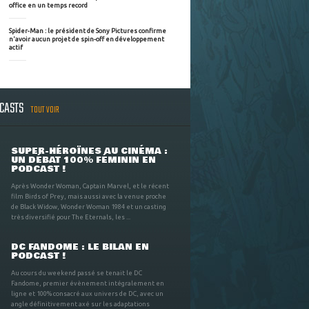
office en un temps record
Spider-Man : le président de Sony Pictures confirme
n'avoir aucun projet de spin-off en développement
actif
DCASTS
TOUT VOIR
SUPER-HÉROÏNES AU CINÉMA :
UN DÉBAT 100% FÉMININ EN
PODCAST !
Après Wonder Woman, Captain Marvel, et le récent
film Birds of Prey, mais aussi avec la venue proche
de Black Widow, Wonder Woman 1984 et un casting
très diversifié pour The Eternals, les ...
DC FANDOME : LE BILAN EN
PODCAST !
Au cours du weekend passé se tenait le DC
Fandome, premier évènement intégralement en
ligne et 100% consacré aux univers de DC, avec un
angle définitivement axé sur les adaptations