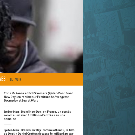
ÈVES
TOUT VOIR
Chris McKenna et Erik Sommers (Spider-Man : Brand
New Day) en renfort sur l'écriture de Avengers :
Doomsday et Secret Wars
Spider-Man : Brand New Day : en France, un succès
record aussi avec 3 millions d'entrées en une
semaine
Spider-Man : Brand New Day : comme attendu, le film
de Destin Daniel Cretton dépasse le milliard au box-