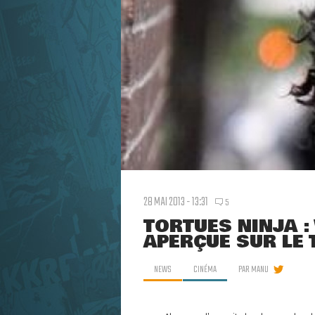
28 MAI 2013 - 13:31
5
TORTUES NINJA 
APERÇUE SUR LE
NEWS
CINÉMA
PAR
MANU