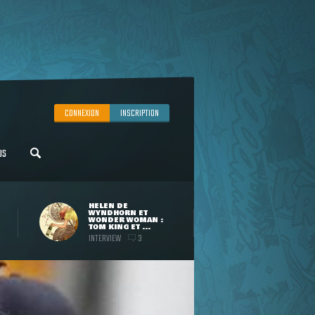
CONNEXION
INSCRIPTION
US
HELEN DE
WYNDHORN ET
WONDER WOMAN :
TOM KING ET ...
INTERVIEW
3