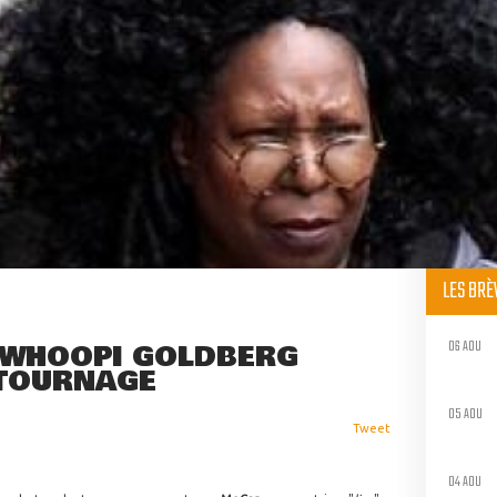
LES BR
06 AOU
: WHOOPI GOLDBERG
 TOURNAGE
05 AOU
Tweet
04 AOU