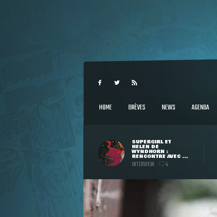
HOME
BRÈVES
NEWS
AGENDA
SUPERGIRL ET
HELEN DE
WYNDHORN :
RENCONTRE AVEC ...
INTERVIEW
4