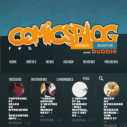
CONNEXION
INSCRIPTION
HOME
BRÈVES
NEWS
AGENDA
REVIEWS
PREVIEWS
PLUS
DOSSIERS
INTERVIEWS
CHRONIQUES
SUPERGIRL
"CHAQUE
L'AMOUR
HELEN
ET
AUTEUR
ET LA
DE
HELEN
S'INSPIRE
VERMINE
WYNDHORN
DE
DU
: WILL
ET
WYNDHORN
MONDE
MCPHAIL,
WONDER
:
RÉEL" :
OU L'ART
WOMAN :
RENCONTRE
...
DE ...
TOM
AVEC ...
KING ET
INTERVIEW
INTERVIEW
1
1
...
INTERVIEW
4
INTERVIEW
3