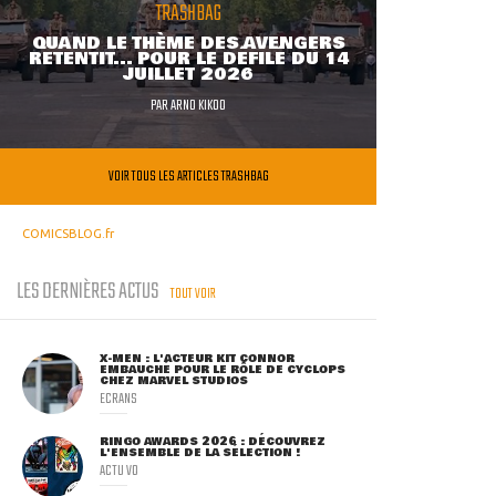
TRASHBAG
QUAND LE THÈME DES AVENGERS
RETENTIT... POUR LE DÉFILÉ DU 14
JUILLET 2026
PAR
ARNO KIKOO
VOIR TOUS LES ARTICLES TRASHBAG
COMICSBLOG.fr
LES DERNIÈRES ACTUS
TOUT VOIR
X-MEN : L'ACTEUR KIT CONNOR
EMBAUCHÉ POUR LE RÔLE DE CYCLOPS
CHEZ MARVEL STUDIOS
ECRANS
RINGO AWARDS 2026 : DÉCOUVREZ
L'ENSEMBLE DE LA SÉLECTION !
ACTU VO