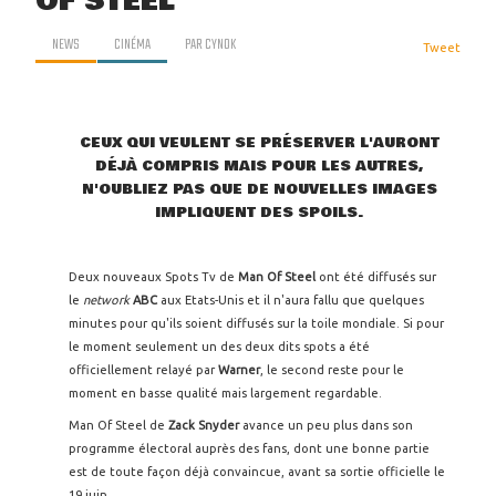
OF STEEL
NEWS
CINÉMA
PAR
CYNOK
Tweet
CEUX QUI VEULENT SE PRÉSERVER L'AURONT
DÉJÀ COMPRIS MAIS POUR LES AUTRES,
N'OUBLIEZ PAS QUE DE NOUVELLES IMAGES
IMPLIQUENT DES SPOILS.
Deux nouveaux Spots Tv de
Man Of Steel
ont été diffusés sur
le
network
ABC
aux Etats-Unis et il n'aura fallu que quelques
minutes pour qu'ils soient diffusés sur la toile mondiale. Si pour
le moment seulement un des deux dits spots a été
officiellement relayé par
Warner
, le second reste pour le
moment en basse qualité mais largement regardable.
Man Of Steel de
Zack Snyder
avance un peu plus dans son
programme électoral auprès des fans, dont une bonne partie
est de toute façon déjà convaincue, avant sa sortie officielle le
19 juin.