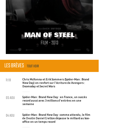
MAN OF STEEL
FILM - 2013
LES BRÈVES
TOUT VOIR
11:19
Chris McKenna et Erik Sommers (Spider-Man : Brand
New Day) en renfort sur l'écriture de Avengers :
Doomsday et Secret Wars
05 AOU
Spider-Man : Brand New Day : en France, un succès
record aussi avec 3 millions d'entrées en une
semaine
04 AOU
Spider-Man : Brand New Day : comme attendu, le film
de Destin Daniel Cretton dépasse le milliard au box-
office en un temps record