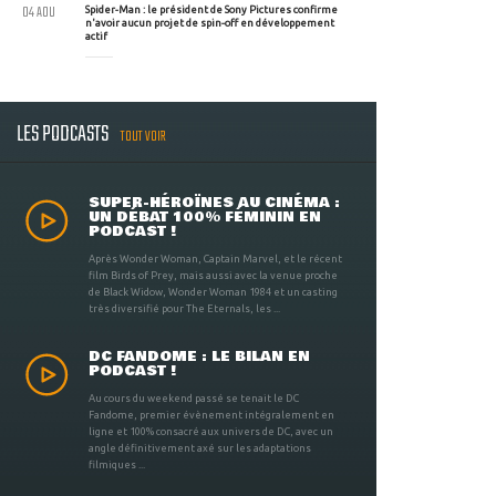
04 AOU
Spider-Man : le président de Sony Pictures confirme
n'avoir aucun projet de spin-off en développement
actif
LES PODCASTS
TOUT VOIR
SUPER-HÉROÏNES AU CINÉMA :
UN DÉBAT 100% FÉMININ EN
PODCAST !
Après Wonder Woman, Captain Marvel, et le récent
film Birds of Prey, mais aussi avec la venue proche
de Black Widow, Wonder Woman 1984 et un casting
très diversifié pour The Eternals, les ...
DC FANDOME : LE BILAN EN
PODCAST !
Au cours du weekend passé se tenait le DC
Fandome, premier évènement intégralement en
ligne et 100% consacré aux univers de DC, avec un
angle définitivement axé sur les adaptations
filmiques ...