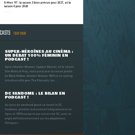
X-Men '97 : la saison 3 bien prévue pour 2027, et la
saison 4 pour 2028
DCASTS
TOUT VOIR
SUPER-HÉROÏNES AU CINÉMA :
UN DÉBAT 100% FÉMININ EN
PODCAST !
Après Wonder Woman, Captain Marvel, et le récent
film Birds of Prey, mais aussi avec la venue proche
de Black Widow, Wonder Woman 1984 et un casting
très diversifié pour The Eternals, les ...
DC FANDOME : LE BILAN EN
PODCAST !
Au cours du weekend passé se tenait le DC
Fandome, premier évènement intégralement en
ligne et 100% consacré aux univers de DC, avec un
angle définitivement axé sur les adaptations
filmiques ...