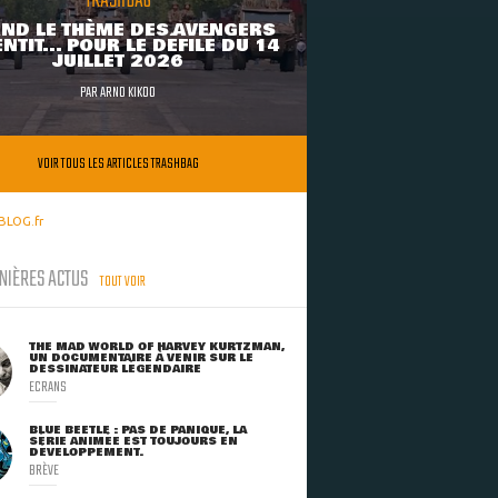
TRASHBAG
ND LE THÈME DES AVENGERS
NTIT... POUR LE DÉFILÉ DU 14
JUILLET 2026
PAR
ARNO KIKOO
VOIR TOUS LES ARTICLES TRASHBAG
BLOG.fr
NIÈRES ACTUS
TOUT VOIR
THE MAD WORLD OF HARVEY KURTZMAN,
UN DOCUMENTAIRE À VENIR SUR LE
DESSINATEUR LÉGENDAIRE
ECRANS
BLUE BEETLE : PAS DE PANIQUE, LA
SÉRIE ANIMÉE EST TOUJOURS EN
DÉVELOPPEMENT.
BRÈVE