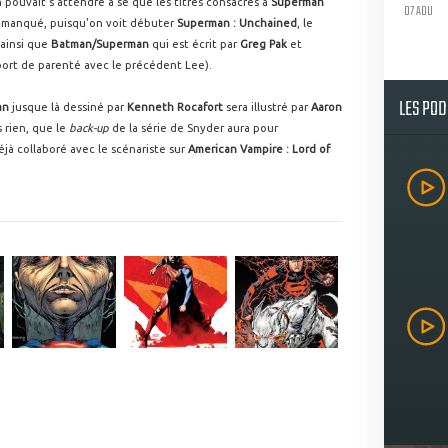
n pouvait s'attendre à se que les titres consacrés à
Superman
07 AOU
as manqué, puisqu'on voit débuter
Superman : Unchained
, le
 ainsi que
Batman/Superman
qui est écrit par
Greg Pak
et
port de parenté avec le précédent Lee).
LES PO
an
jusque là dessiné par
Kenneth Rocafort
sera illustré par
Aaron
s rien, que le
back-up
de la série de Snyder aura pour
déjà collaboré avec le scénariste sur
American Vampire : Lord of