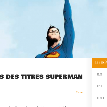
LES BR
09:20
NS DES TITRES SUPERMAN
09:01
Tweet
08 AOU