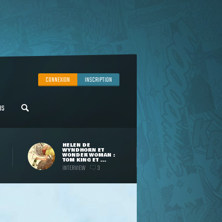
CONNEXION
INSCRIPTION
US
HELEN DE
WYNDHORN ET
WONDER WOMAN :
TOM KING ET ...
INTERVIEW
3