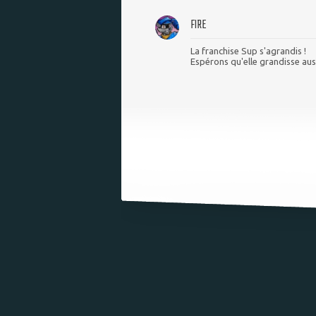
FIRE
La franchise Sup s'agrandis !
Espérons qu'elle grandisse aussi