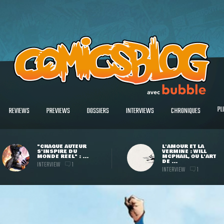
PL
REVIEWS
PREVIEWS
DOSSIERS
INTERVIEWS
CHRONIQUES
"CHAQUE AUTEUR
L'AMOUR ET LA
S'INSPIRE DU
VERMINE : WILL
MONDE RÉEL" : ...
MCPHAIL, OU L'ART
DE ...
INTERVIEW
1
INTERVIEW
1