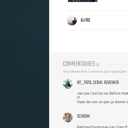
ALFRO
COMMENTAIRES
(
11
)
Vous devez être connecté pour participer
KIT_FISTO, SERIAL REVIEWER
Jae Lee c'est lui sur Before W
!!!
Hate de voir ce que ça donne 
SCHOUM
Batman/Superman par Greg Pak 