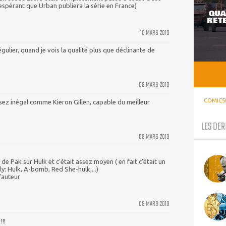
n espérant que Urban publiera la série en France)
QUA
RETE
10 MARS 2013
gulier, quand je vois la qualité plus que déclinante de
09 MARS 2013
COMICS
sez inégal comme Kieron Gillen, capable du meilleur
LES DER
09 MARS 2013
 de Pak sur Hulk et c'était assez moyen ( en fait c'était un
ly: Hulk, A-bomb, Red She-hulk,...)
l'auteur
09 MARS 2013
!!