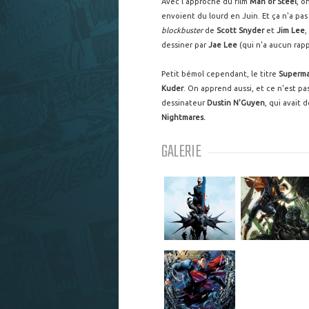
Avec l'approche du film
Man of Steel
, o
envoient du lourd en Juin. Et ça n'a p
blockbuster
de
Scott Snyder
et
Jim Lee
,
dessiner par
Jae Lee
(qui n'a aucun rap
Petit bémol cependant, le titre
Superm
Kuder
. On apprend aussi, et ce n'est pa
dessinateur
Dustin N'Guyen
, qui avait 
Nightmares.
GALERIE