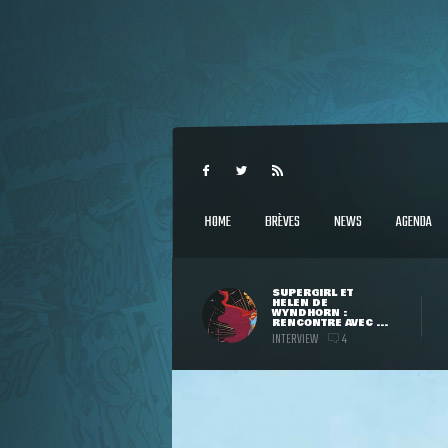
HOME
BRÈVES
NEWS
AGENDA
SUPERGIRL ET
HELEN DE
WYNDHORN :
RENCONTRE AVEC ...
INTERVIEW
4