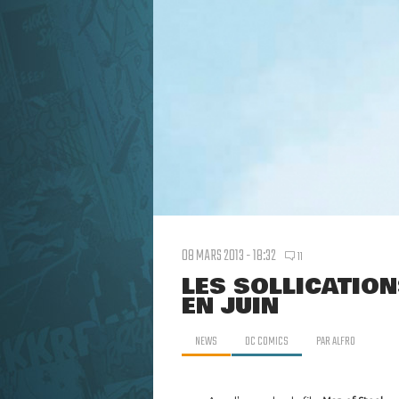
08 MARS 2013 - 18:32
11
LES SOLLICATIO
EN JUIN
NEWS
DC COMICS
PAR
ALFRO