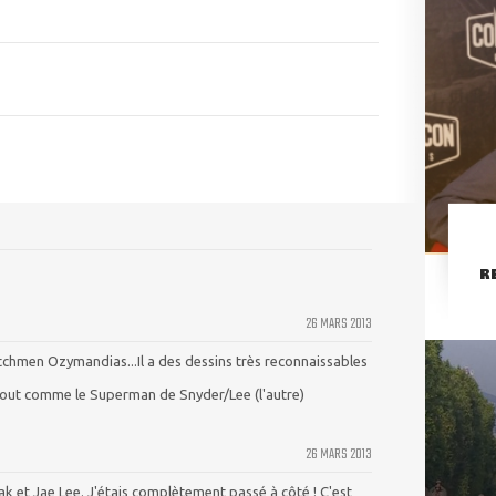
R
26 MARS 2013
atchmen Ozymandias...Il a des dessins très reconnaissables
tout comme le Superman de Snyder/Lee (l'autre)
26 MARS 2013
et Jae Lee. J'étais complètement passé à côté ! C'est