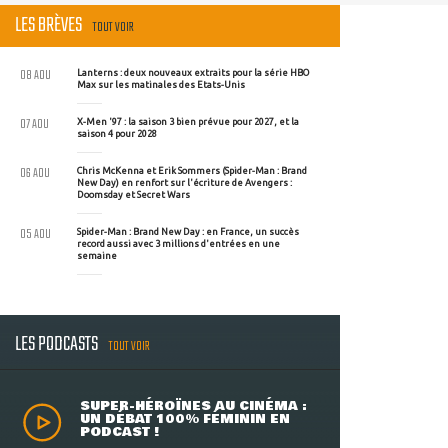
LES BRÈVES
TOUT VOIR
08 AOU
Lanterns : deux nouveaux extraits pour la série HBO
Max sur les matinales des Etats-Unis
07 AOU
X-Men '97 : la saison 3 bien prévue pour 2027, et la
saison 4 pour 2028
06 AOU
Chris McKenna et Erik Sommers (Spider-Man : Brand
New Day) en renfort sur l'écriture de Avengers :
Doomsday et Secret Wars
05 AOU
Spider-Man : Brand New Day : en France, un succès
record aussi avec 3 millions d'entrées en une
semaine
LES PODCASTS
TOUT VOIR
SUPER-HÉROÏNES AU CINÉMA :
UN DÉBAT 100% FÉMININ EN
PODCAST !