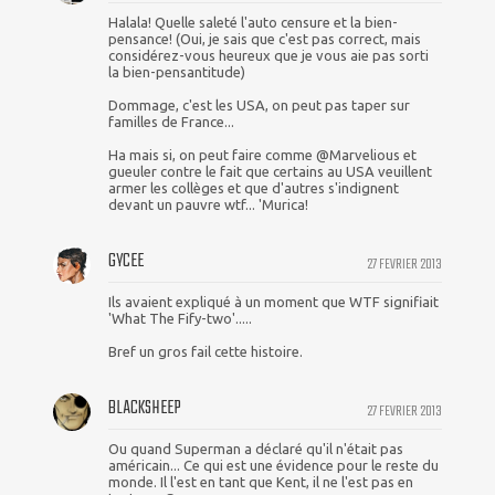
Halala! Quelle saleté l'auto censure et la bien-
pensance! (Oui, je sais que c'est pas correct, mais
considérez-vous heureux que je vous aie pas sorti
la bien-pensantitude)
Dommage, c'est les USA, on peut pas taper sur
familles de France...
Ha mais si, on peut faire comme @Marvelious et
gueuler contre le fait que certains au USA veuillent
armer les collèges et que d'autres s'indignent
devant un pauvre wtf... 'Murica!
GYCEE
27 FEVRIER 2013
Ils avaient expliqué à un moment que WTF signifiait
'What The Fify-two'.....
Bref un gros fail cette histoire.
BLACKSHEEP
27 FEVRIER 2013
Ou quand Superman a déclaré qu'il n'était pas
américain... Ce qui est une évidence pour le reste du
monde. Il l'est en tant que Kent, il ne l'est pas en