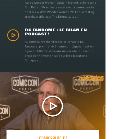
Après Wonder Woman, Captain Marvel, et le récent
film Birds of Prey, mais aussi avec la venue proche
de Black Widow, Wonder Woman 1984 et un casting
très diversifié pour The Eternals, les ...
DC FANDOME : LE BILAN EN
PODCAST !
Au cours du weekend passé se tenait le DC
Fandome, premier évènement intégralement en
ligne et 100% consacré aux univers de DC, avec un
angle définitivement axé sur les adaptations
filmiques ...