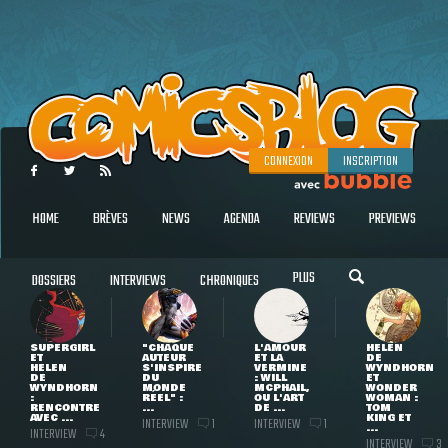
CONNEXION
INSCRIPTION
HOME
BRÈVES
NEWS
AGENDA
REVIEWS
PREVIEWS
PLUS
DOSSIERS
INTERVIEWS
CHRONIQUES
SUPERGIRL
"CHAQUE
L'AMOUR
HELEN
ET
AUTEUR
ET LA
DE
HELEN
S'INSPIRE
VERMINE
WYNDHORN
DE
DU
: WILL
ET
WYNDHORN
MONDE
MCPHAIL,
WONDER
:
RÉEL" :
OU L'ART
WOMAN :
RENCONTRE
...
DE ...
TOM
AVEC ...
KING ET
INTERVIEW
INTERVIEW
1
1
...
INTERVIEW
4
INTERVIEW
3