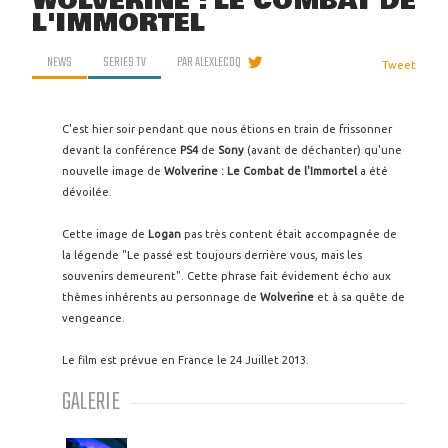
WOLVERINE : LE COMBAT DE
L'IMMORTEL
NEWS
SERIES TV
PAR
ALEXLECOQ
Tweet
C'est hier soir pendant que nous étions en train de frissonner
devant la conférence
PS4
de
Sony
(avant de déchanter) qu'une
nouvelle image de
Wolverine : Le Combat de l'Immortel
a été
dévoilée.
Cette image de
Logan
pas très content était accompagnée de
la légende "Le passé est toujours derrière vous, mais les
souvenirs demeurent". Cette phrase fait évidement écho aux
thèmes inhérents au personnage de
Wolverine
et à sa quête de
vengeance.
Le film est prévue en France le 24 Juillet 2013.
GALERIE