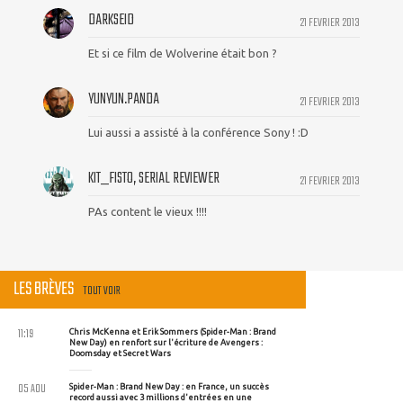
DARKSEID
21 FEVRIER 2013
Et si ce film de Wolverine était bon ?
YUNYUN.PANDA
21 FEVRIER 2013
Lui aussi a assisté à la conférence Sony ! :D
KIT_FISTO, SERIAL REVIEWER
21 FEVRIER 2013
PAs content le vieux !!!!
LES BRÈVES
TOUT VOIR
11:19
Chris McKenna et Erik Sommers (Spider-Man : Brand
New Day) en renfort sur l'écriture de Avengers :
Doomsday et Secret Wars
05 AOU
Spider-Man : Brand New Day : en France, un succès
record aussi avec 3 millions d'entrées en une