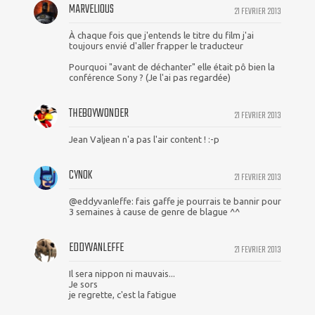
MARVELIOUS
21 FEVRIER 2013
À chaque fois que j'entends le titre du film j'ai
toujours envié d'aller frapper le traducteur
Pourquoi "avant de déchanter" elle était pô bien la
conférence Sony ? (Je l'ai pas regardée)
THEBOYWONDER
21 FEVRIER 2013
Jean Valjean n'a pas l'air content ! :-p
CYNOK
21 FEVRIER 2013
@eddyvanleffe: fais gaffe je pourrais te bannir pour
3 semaines à cause de genre de blague ^^
EDDYVANLEFFE
21 FEVRIER 2013
Il sera nippon ni mauvais...
Je sors
je regrette, c'est la fatigue