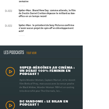
semaine
04 AOU
Spider-Man : Brand New Day : comme attendu, le film
de Destin Daniel Cretton dépasse le milliard au box-
office en un temps record
04 AOU
Spider-Man : le président de Sony Pictures confirme
n'avoir aucun projet de spin-off en développement
actif
LES PODCASTS
TOUT VOIR
SUPER-HÉROÏNES AU CINÉMA :
UN DÉBAT 100% FÉMININ EN
PODCAST !
Après Wonder Woman, Captain Marvel, et le récent
film Birds of Prey, mais aussi avec la venue proche
de Black Widow, Wonder Woman 1984 et un casting
très diversifié pour The Eternals, les ...
DC FANDOME : LE BILAN EN
PODCAST !