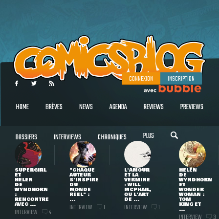
CONNEXION
INSCRIPTION
HOME
BRÈVES
NEWS
AGENDA
REVIEWS
PREVIEWS
PLUS
DOSSIERS
INTERVIEWS
CHRONIQUES
SUPERGIRL
"CHAQUE
L'AMOUR
HELEN
ET
AUTEUR
ET LA
DE
HELEN
S'INSPIRE
VERMINE
WYNDHORN
DE
DU
: WILL
ET
WYNDHORN
MONDE
MCPHAIL,
WONDER
:
RÉEL" :
OU L'ART
WOMAN :
RENCONTRE
...
DE ...
TOM
AVEC ...
KING ET
INTERVIEW
INTERVIEW
1
1
...
INTERVIEW
4
INTERVIEW
3