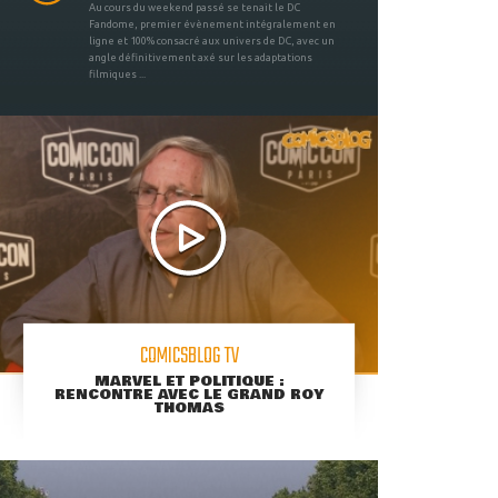
Au cours du weekend passé se tenait le DC
Fandome, premier évènement intégralement en
ligne et 100% consacré aux univers de DC, avec un
angle définitivement axé sur les adaptations
filmiques ...
COMICSBLOG TV
MARVEL ET POLITIQUE :
RENCONTRE AVEC LE GRAND ROY
THOMAS