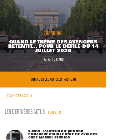
TRASHBAG
QUAND LE THÈME DES AVENGERS
RETENTIT... POUR LE DÉFILÉ DU 14
JUILLET 2026
PAR
ARNO KIKOO
VOIR TOUS LES ARTICLES TRASHBAG
COMICSBLOG.fr
LES DERNIÈRES ACTUS
TOUT VOIR
X-MEN : L'ACTEUR KIT CONNOR
EMBAUCHÉ POUR LE RÔLE DE CYCLOPS
CHEZ MARVEL STUDIOS