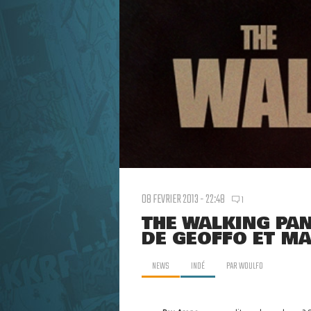
08 FEVRIER 2013 - 22:48
1
THE WALKING PAN
DE GEOFFO ET M
NEWS
INDÉ
PAR
WOULFO