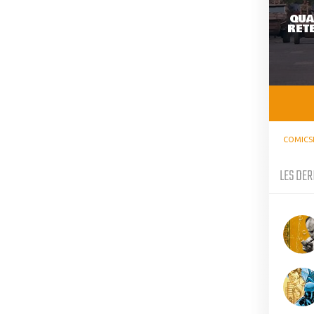
QUA
RETE
COMICS
LES DER