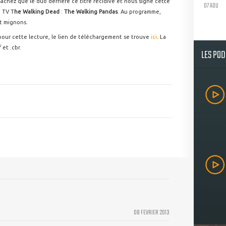
achez que le duo derrière ce titre récidive et nous signe cette
07 AOU
e TV T
he Walking Dead
:
The Walking Pandas
. Au programme,
ut mignons.
our cette lecture, le lien de téléchargement se trouve
ici
. La
 et .cbr.
LES PO
08 FEVRIER 2013