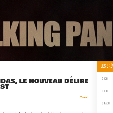
LES BR
09:20
DAS, LE NOUVEAU DÉLIRE
AST
09:01
Tweet
08 AOU