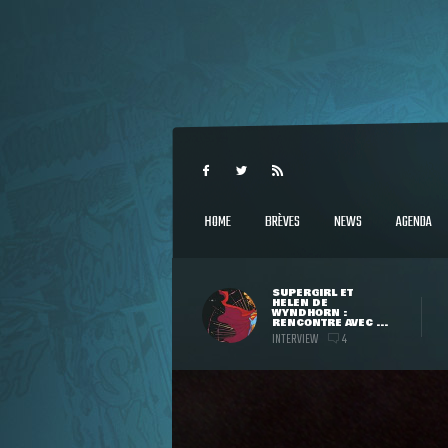
HOME
BRÈVES
NEWS
AGENDA
SUPERGIRL ET
HELEN DE
WYNDHORN :
RENCONTRE AVEC ...
INTERVIEW
4