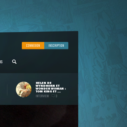
CONNEXION
INSCRIPTION
US
HELEN DE
WYNDHORN ET
WONDER WOMAN :
TOM KING ET ...
INTERVIEW
3