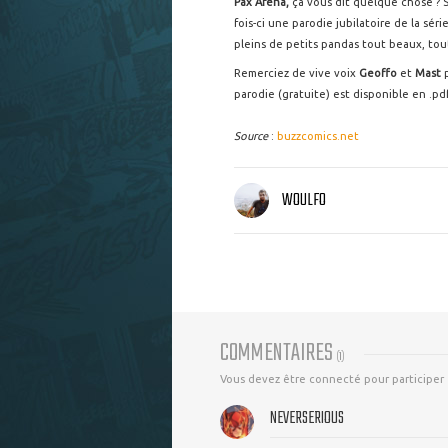
Pax Arena,
ça vous dit quelque chose ? S
fois-ci une parodie jubilatoire de la séri
pleins de petits pandas tout beaux, to
Remerciez de vive voix
Geoffo
et
Mast
p
parodie (gratuite) est disponible en .pdf
Source
:
buzzcomics.net
WOULFO
COMMENTAIRES
(
1
)
Vous devez être connecté pour participer
NEVERSERIOUS