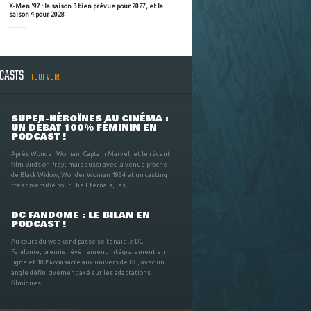
X-Men '97 : la saison 3 bien prévue pour 2027, et la
saison 4 pour 2028
DCASTS
TOUT VOIR
SUPER-HÉROÏNES AU CINÉMA :
UN DÉBAT 100% FÉMININ EN
PODCAST !
Après Wonder Woman, Captain Marvel, et le récent
film Birds of Prey, mais aussi avec la venue proche
de Black Widow, Wonder Woman 1984 et un casting
très diversifié pour The Eternals, les ...
DC FANDOME : LE BILAN EN
PODCAST !
Au cours du weekend passé se tenait le DC
Fandome, premier évènement intégralement en
ligne et 100% consacré aux univers de DC, avec un
angle définitivement axé sur les adaptations
filmiques ...