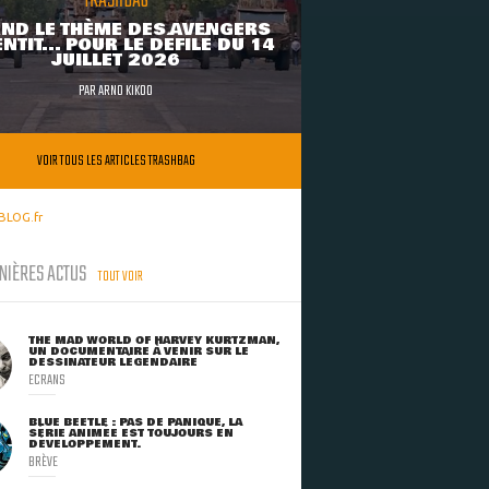
TRASHBAG
ND LE THÈME DES AVENGERS
NTIT... POUR LE DÉFILÉ DU 14
JUILLET 2026
PAR
ARNO KIKOO
VOIR TOUS LES ARTICLES TRASHBAG
BLOG.fr
NIÈRES ACTUS
TOUT VOIR
THE MAD WORLD OF HARVEY KURTZMAN,
UN DOCUMENTAIRE À VENIR SUR LE
DESSINATEUR LÉGENDAIRE
ECRANS
BLUE BEETLE : PAS DE PANIQUE, LA
SÉRIE ANIMÉE EST TOUJOURS EN
DÉVELOPPEMENT.
BRÈVE