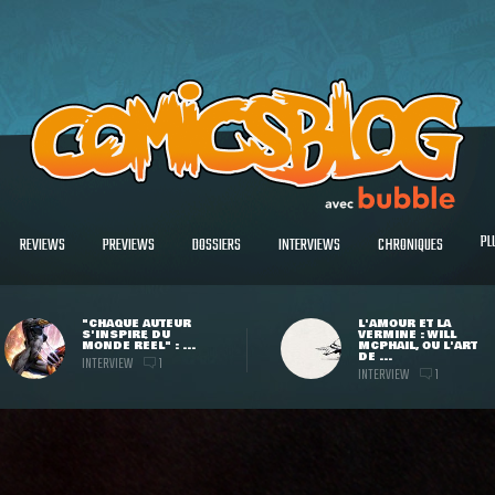
PL
REVIEWS
PREVIEWS
DOSSIERS
INTERVIEWS
CHRONIQUES
"CHAQUE AUTEUR
L'AMOUR ET LA
S'INSPIRE DU
VERMINE : WILL
MONDE RÉEL" : ...
MCPHAIL, OU L'ART
DE ...
INTERVIEW
1
INTERVIEW
1