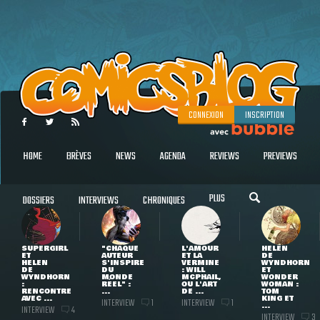
CONNEXION
INSCRIPTION
HOME
BRÈVES
NEWS
AGENDA
REVIEWS
PREVIEWS
PLUS
DOSSIERS
INTERVIEWS
CHRONIQUES
SUPERGIRL
"CHAQUE
L'AMOUR
HELEN
ET
AUTEUR
ET LA
DE
HELEN
S'INSPIRE
VERMINE
WYNDHORN
DE
DU
: WILL
ET
WYNDHORN
MONDE
MCPHAIL,
WONDER
:
RÉEL" :
OU L'ART
WOMAN :
RENCONTRE
...
DE ...
TOM
AVEC ...
KING ET
INTERVIEW
INTERVIEW
1
1
...
INTERVIEW
4
INTERVIEW
3