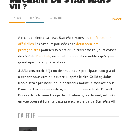
MÉCHANT DE STAR WARS
VII ?
NEWS
CINÉMA
PAR
CYNOK
Tweet
À chaque minute sa news
Star
Wars
. Après les
confirmations
officielles
, les rumeurs poussées des
deux premiers
protagonistes
pour les spin-off et un troisième toujours coincé
du côté de
Dagobah
, on serait presque à en oublier qu'il y un
grand épisode en préparation.
J.J.Abrams
aurait déjà un de ses acteurs principaux, son grand
méchant pour être plus exact. D'après le site
Collider
,
John
Noble
serait pressenti pour incarner la nouvelle menace pour
l'univers. L'acteur australien, connu pour son rôle de Dr Walter
Bishop dans la série Fringe de J.J. Abrams, pur hasard, est très
en vue pour intégrer le casting encore vierge de
Star Wars VII
.
GALERIE