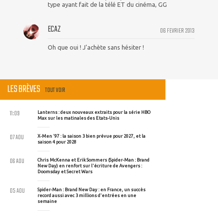
type ayant fait de la télé ET du cinéma, GG
ECAZ
06 FEVRIER 2013
Oh que oui ! J'achète sans hésiter !
LES BRÈVES
TOUT VOIR
11:09
Lanterns : deux nouveaux extraits pour la série HBO
Max sur les matinales des Etats-Unis
07 AOU
X-Men '97 : la saison 3 bien prévue pour 2027, et la
saison 4 pour 2028
06 AOU
Chris McKenna et Erik Sommers (Spider-Man : Brand
New Day) en renfort sur l'écriture de Avengers :
Doomsday et Secret Wars
05 AOU
Spider-Man : Brand New Day : en France, un succès
record aussi avec 3 millions d'entrées en une
semaine