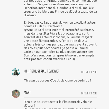
J'ai beau adorer Fringe, John Noble, comme chaque
acteur du Seigneur des Anneaux, sera toujours
Denethor, Intendant du Gondor. J'ai eu du mal à le
trouver crédible dans Fringe au début à cause de ça
d'ailleurs.
En tout cas ça fait plaisir de voir un excellent acteur
comme lui dans Star Wars !
@Arnaud : J'ai peut-être mal interprété ta phrase,
mais dans les Star Wars les protagoniste sont
souvent des acteurs inconnus, ou au mieux ayant
une petite filmographie. A l'exception de 2-3
acteurs très connus par trilogie, mais ayant souvent
des rôles plus secondaires (je pense à Samuel L.
Jackson par exemple). La plupart des acteurs des
Star Wars sont connus après (Anakin par exemple
était pas très connu avant les II et III)
KIT_FISTO, SERIAL REVIEWER
07 FEVRIER 2013
Thrawn ou Joruus C'baoth,le clone de Jedi fou ?
MARTI
07 FEVRIER 2013
Rien que pour cet acteur le film pourrait valoir le
détour !