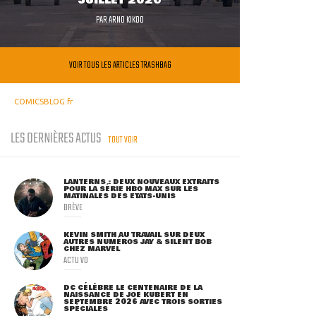
JUILLET 2026
PAR
ARNO KIKOO
VOIR TOUS LES ARTICLES TRASHBAG
COMICSBLOG.fr
LES DERNIÈRES ACTUS
TOUT VOIR
LANTERNS : DEUX NOUVEAUX EXTRAITS
POUR LA SÉRIE HBO MAX SUR LES
MATINALES DES ETATS-UNIS
BRÈVE
KEVIN SMITH AU TRAVAIL SUR DEUX
AUTRES NUMÉROS JAY & SILENT BOB
CHEZ MARVEL
ACTU VO
DC CÉLÈBRE LE CENTENAIRE DE LA
NAISSANCE DE JOE KUBERT EN
SEPTEMBRE 2026 AVEC TROIS SORTIES
SPÉCIALES