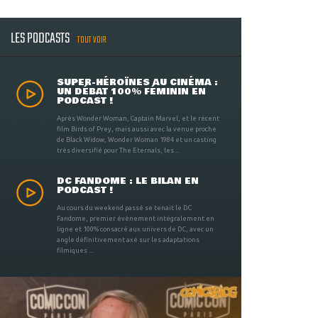
LES PODCASTS
TOUT VOIR
SUPER-HÉROÏNES AU CINÉMA :
UN DÉBAT 100% FÉMININ EN
PODCAST !
Après Wonder Woman, Captain Marvel, et le récent
film Birds of Prey, mais aussi avec la venue proche
de Black Widow, Wonder Woman 1984 et un casting
très diversifié pour The Eternals, les ...
DC FANDOME : LE BILAN EN
PODCAST !
Au cours du weekend passé se tenait le DC
Fandome, premier évènement intégralement en
ligne et 100% consacré aux univers de DC, avec un
angle définitivement axé sur les adaptations
filmiques ...