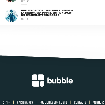
ACTU VO
UNE EXPOSITION "LES SUPER-HÉROS À
LA FRANÇAISE" POUR L'ÉDITION 2026
DU FESTIVAL HYPERMONDES
ACTU VF
STAFF
|
PARTENAIRES
|
PUBLICITÉS SUR LE SITE
|
CONTACTS
|
MENTIONS