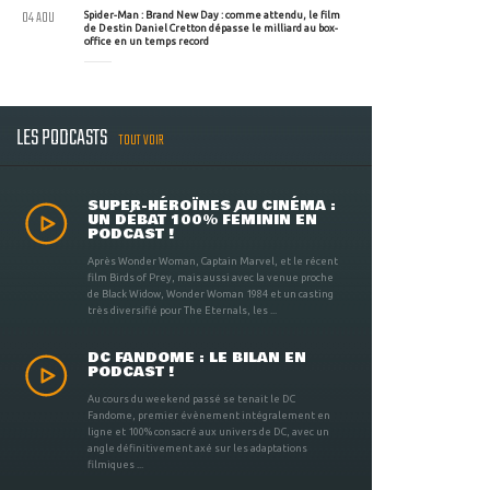
04 AOU
Spider-Man : Brand New Day : comme attendu, le film
de Destin Daniel Cretton dépasse le milliard au box-
office en un temps record
LES PODCASTS
TOUT VOIR
SUPER-HÉROÏNES AU CINÉMA :
UN DÉBAT 100% FÉMININ EN
PODCAST !
Après Wonder Woman, Captain Marvel, et le récent
film Birds of Prey, mais aussi avec la venue proche
de Black Widow, Wonder Woman 1984 et un casting
très diversifié pour The Eternals, les ...
DC FANDOME : LE BILAN EN
PODCAST !
Au cours du weekend passé se tenait le DC
Fandome, premier évènement intégralement en
ligne et 100% consacré aux univers de DC, avec un
angle définitivement axé sur les adaptations
filmiques ...