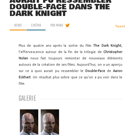
AURAIT PU RESSEMBLER
DOUBLE-FACE DANS THE
DARK KNIGHT
NEWS
CINÉMA
PAR
MANU
Tweet
Plus de quatre ans après la sortie du film
The Dark Knight
,
l'effervescence autour de la fin de la trilogie de
Christopher
Nolan
nous fait toujours remonter de nouveaux éléments
autours de la création de ses films. Aujourd'hui, on a un aperçu
sur ce à quoi aurait pu ressembler le
Double-Face
de
Aaron
Eckhart
. Un résultat plus sobre que ce qu'on a pu voir dans le
film.
GALERIE