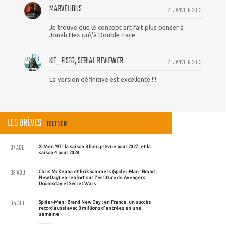
MARVELIOUS
21 JANVIER 2013
Je trouve que le concept art fait plus penser à
Jonah Hex qu\'à Double-Face
KIT_FISTO, SERIAL REVIEWER
21 JANVIER 2013
La version définitive est excellente !!!
LES BRÈVES
TOUT VOIR
07 AOU
X-Men '97 : la saison 3 bien prévue pour 2027, et la
saison 4 pour 2028
06 AOU
Chris McKenna et Erik Sommers (Spider-Man : Brand
New Day) en renfort sur l'écriture de Avengers :
Doomsday et Secret Wars
05 AOU
Spider-Man : Brand New Day : en France, un succès
record aussi avec 3 millions d'entrées en une
semaine