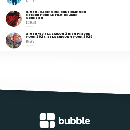
ACTU VF
X-MEN : SADIE SINK CONFIRME SON
RETOUR POUR LE FILM DE JAKE
SCHREIER
ECRANS
X-MEN '97 : LA SAISON 3 BIEN PRÉVUE
POUR 2027, ET LA SAISON 4 POUR 2028
BRÈVE