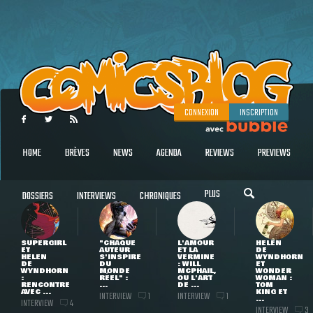
CONNEXION
INSCRIPTION
HOME
BRÈVES
NEWS
AGENDA
REVIEWS
PREVIEWS
PLUS
DOSSIERS
INTERVIEWS
CHRONIQUES
SUPERGIRL
"CHAQUE
L'AMOUR
HELEN
ET
AUTEUR
ET LA
DE
HELEN
S'INSPIRE
VERMINE
WYNDHORN
DE
DU
: WILL
ET
WYNDHORN
MONDE
MCPHAIL,
WONDER
:
RÉEL" :
OU L'ART
WOMAN :
RENCONTRE
...
DE ...
TOM
AVEC ...
KING ET
INTERVIEW
INTERVIEW
1
1
...
INTERVIEW
4
INTERVIEW
3