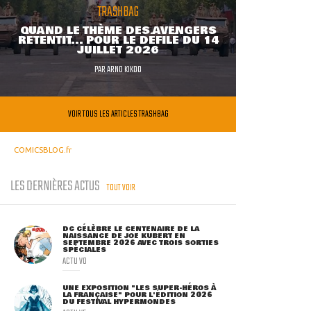
TRASHBAG
QUAND LE THÈME DES AVENGERS
RETENTIT... POUR LE DÉFILÉ DU 14
JUILLET 2026
PAR
ARNO KIKOO
VOIR TOUS LES ARTICLES TRASHBAG
COMICSBLOG.fr
LES DERNIÈRES ACTUS
TOUT VOIR
DC CÉLÈBRE LE CENTENAIRE DE LA
NAISSANCE DE JOE KUBERT EN
SEPTEMBRE 2026 AVEC TROIS SORTIES
SPÉCIALES
ACTU VO
UNE EXPOSITION "LES SUPER-HÉROS À
LA FRANÇAISE" POUR L'ÉDITION 2026
DU FESTIVAL HYPERMONDES