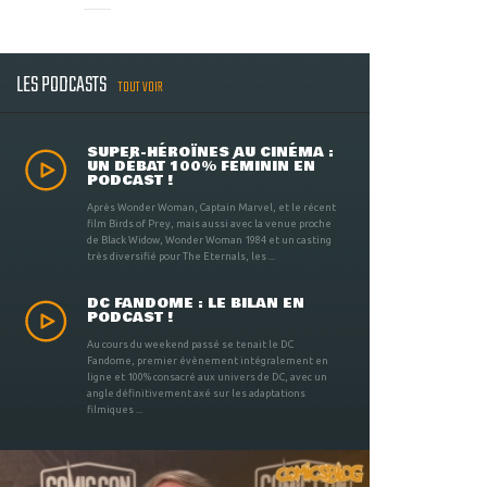
LES PODCASTS
TOUT VOIR
SUPER-HÉROÏNES AU CINÉMA :
UN DÉBAT 100% FÉMININ EN
PODCAST !
Après Wonder Woman, Captain Marvel, et le récent
film Birds of Prey, mais aussi avec la venue proche
de Black Widow, Wonder Woman 1984 et un casting
très diversifié pour The Eternals, les ...
DC FANDOME : LE BILAN EN
PODCAST !
Au cours du weekend passé se tenait le DC
Fandome, premier évènement intégralement en
ligne et 100% consacré aux univers de DC, avec un
angle définitivement axé sur les adaptations
filmiques ...