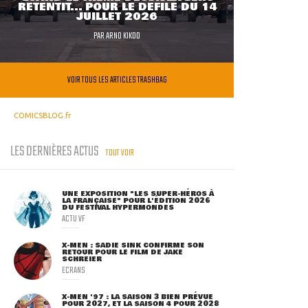
RETENTIT... POUR LE DÉFILÉ DU 14
JUILLET 2026
PAR
ARNO KIKOO
VOIR TOUS LES ARTICLES TRASHBAG
COMICSBLOG.fr
LES DERNIÈRES ACTUS
TOUT VOIR
UNE EXPOSITION "LES SUPER-HÉROS À
LA FRANÇAISE" POUR L'ÉDITION 2026
DU FESTIVAL HYPERMONDES
ACTU VF
X-MEN : SADIE SINK CONFIRME SON
RETOUR POUR LE FILM DE JAKE
SCHREIER
ECRANS
X-MEN '97 : LA SAISON 3 BIEN PRÉVUE
POUR 2027, ET LA SAISON 4 POUR 2028