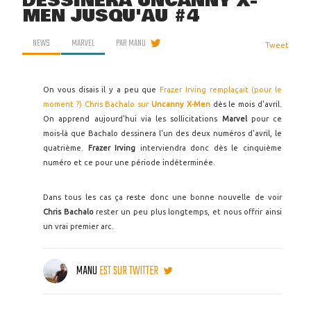
DESSINERA UNCANNY X-
MEN JUSQU'AU #4
NEWS
MARVEL
PAR
MANU
Tweet
On vous disais il y a peu que
Frazer Irving remplaçait (pour le
moment ?) Chris Bachalo sur
Uncanny X-Men
dès le mois d'avril.
On apprend aujourd'hui via les sollicitations
Marvel
pour ce
mois-là que Bachalo dessinera l'un des deux numéros d'avril, le
quatrième.
Frazer Irving
interviendra donc dès le cinquième
numéro et ce pour une période indéterminée.
Dans tous les cas ça reste donc une bonne nouvelle de voir
Chris Bachalo
rester un peu plus longtemps, et nous offrir ainsi
un vrai premier arc.
MANU
EST SUR TWITTER