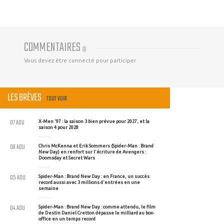
COMMENTAIRES
(
0
)
Vous devez être connecté pour participer
LES BRÈVES
TOUT VOIR
07 AOU
X-Men '97 : la saison 3 bien prévue pour 2027, et la
saison 4 pour 2028
06 AOU
Chris McKenna et Erik Sommers (Spider-Man : Brand
New Day) en renfort sur l'écriture de Avengers :
Doomsday et Secret Wars
05 AOU
Spider-Man : Brand New Day : en France, un succès
record aussi avec 3 millions d'entrées en une
semaine
04 AOU
Spider-Man : Brand New Day : comme attendu, le film
de Destin Daniel Cretton dépasse le milliard au box-
office en un temps record