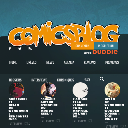
CONNEXION
INSCRIPTION
HOME
BRÈVES
NEWS
AGENDA
REVIEWS
PREVIEWS
PLUS
DOSSIERS
INTERVIEWS
CHRONIQUES
SUPERGIRL
"CHAQUE
L'AMOUR
HELEN
ET
AUTEUR
ET LA
DE
HELEN
S'INSPIRE
VERMINE
WYNDHORN
DE
DU
: WILL
ET
WYNDHORN
MONDE
MCPHAIL,
WONDER
:
RÉEL" :
OU L'ART
WOMAN :
RENCONTRE
...
DE ...
TOM
AVEC ...
KING ET
INTERVIEW
INTERVIEW
1
1
...
INTERVIEW
4
INTERVIEW
3