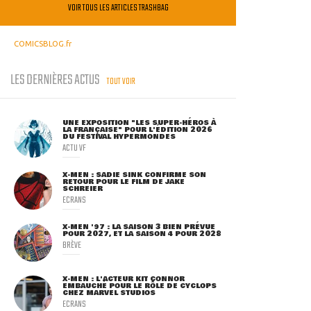
VOIR TOUS LES ARTICLES TRASHBAG
COMICSBLOG.fr
LES DERNIÈRES ACTUS
TOUT VOIR
UNE EXPOSITION "LES SUPER-HÉROS À
LA FRANÇAISE" POUR L'ÉDITION 2026
DU FESTIVAL HYPERMONDES
ACTU VF
X-MEN : SADIE SINK CONFIRME SON
RETOUR POUR LE FILM DE JAKE
SCHREIER
ECRANS
X-MEN '97 : LA SAISON 3 BIEN PRÉVUE
POUR 2027, ET LA SAISON 4 POUR 2028
BRÈVE
X-MEN : L'ACTEUR KIT CONNOR
EMBAUCHÉ POUR LE RÔLE DE CYCLOPS
CHEZ MARVEL STUDIOS
ECRANS