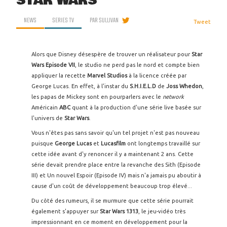
STAR WARS
NEWS
SERIES TV
PAR
SULLIVAN
Tweet
Alors que Disney désespère de trouver un réalisateur pour
Star
Wars Episode VII
, le studio ne perd pas le nord et compte bien
appliquer la recette
Marvel Studios
à la licence créée par
George Lucas. En effet, à l'instar du
S.H.I.E.L.D
de
Joss Whedon
,
les papas de Mickey sont en pourparlers avec le
network
Américain
ABC
quant à la production d'une série live basée sur
l'univers de
Star Wars
.
Vous n'êtes pas sans savoir qu'un tel projet n'est pas nouveau
puisque
George Lucas
et
Lucasfilm
ont longtemps travaillé sur
cette idée avant d'y renoncer il y a maintenant 2 ans. Cette
série devait prendre place entre la revanche des Sith (Episode
III) et Un nouvel Espoir (Episode IV) mais n'a jamais pu aboutir à
cause d'un coût de développement beaucoup trop élevé...
Du côté des rumeurs, il se murmure que cette série pourrait
également s'appuyer sur
Star Wars 1313
, le jeu-vidéo très
impressionnant en ce moment en développement pour la