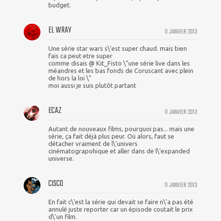
budget.
EL WRAY
11 JANVIER 2013
Une série star wars s\'est super chaud. mais bien
fais ca peut etre super
comme disais @ Kit_Fisto \"une série live dans les
méandres et les bas fonds de Coruscant avec plein
de hors la loi \"
moi aussi je suis plutôt partant
ECAZ
11 JANVIER 2013
Autant de nouveaux films, pourquoi pas... mais une
série, ça fait déjà plus peur. Où alors, faut se
détacher vraiment de l\'univers
cinématograpohique et aller dans de l\'expanded
universe.
CISCO
11 JANVIER 2013
En fait c\'est la série qui devait se faire n\'a pas été
annulé juste reporter car un épisode coutait le prix
d\'un film.