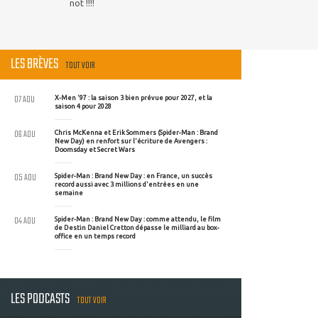
not !!!!
LES BRÈVES
TOUT VOIR
07 AOU
X-Men '97 : la saison 3 bien prévue pour 2027, et la
saison 4 pour 2028
06 AOU
Chris McKenna et Erik Sommers (Spider-Man : Brand
New Day) en renfort sur l'écriture de Avengers :
Doomsday et Secret Wars
05 AOU
Spider-Man : Brand New Day : en France, un succès
record aussi avec 3 millions d'entrées en une
semaine
04 AOU
Spider-Man : Brand New Day : comme attendu, le film
de Destin Daniel Cretton dépasse le milliard au box-
office en un temps record
LES PODCASTS
TOUT VOIR