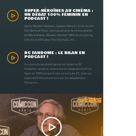
SUPER-HÉROÏNES AU CINÉMA :
UN DÉBAT 100% FÉMININ EN
PODCAST !
Après Wonder Woman, Captain Marvel, et le récent
film Birds of Prey, mais aussi avec la venue proche
de Black Widow, Wonder Woman 1984 et un casting
très diversifié pour The Eternals, les ...
DC FANDOME : LE BILAN EN
PODCAST !
Au cours du weekend passé se tenait le DC
Fandome, premier évènement intégralement en
ligne et 100% consacré aux univers de DC, avec un
angle définitivement axé sur les adaptations
filmiques ...