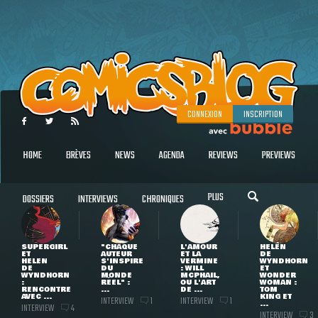
CONNEXION
INSCRIPTION
HOME
BRÈVES
NEWS
AGENDA
REVIEWS
PREVIEWS
PLUS
DOSSIERS
INTERVIEWS
CHRONIQUES
SUPERGIRL
"CHAQUE
L'AMOUR
HELEN
ET
AUTEUR
ET LA
DE
HELEN
S'INSPIRE
VERMINE
WYNDHORN
DE
DU
: WILL
ET
WYNDHORN
MONDE
MCPHAIL,
WONDER
:
RÉEL" :
OU L'ART
WOMAN :
RENCONTRE
...
DE ...
TOM
AVEC ...
KING ET
INTERVIEW
INTERVIEW
1
1
...
INTERVIEW
4
INTERVIEW
3