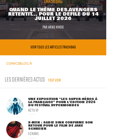
TRASHBAG
QUAND LE THÈME DES AVENGERS
RETENTIT... POUR LE DÉFILÉ DU 14
JUILLET 2026
PAR
ARNO KIKOO
VOIR TOUS LES ARTICLES TRASHBAG
COMICSBLOG.fr
LES DERNIÈRES ACTUS
TOUT VOIR
UNE EXPOSITION "LES SUPER-HÉROS À
LA FRANÇAISE" POUR L'ÉDITION 2026
DU FESTIVAL HYPERMONDES
ACTU VF
X-MEN : SADIE SINK CONFIRME SON
RETOUR POUR LE FILM DE JAKE
SCHREIER
ECRANS