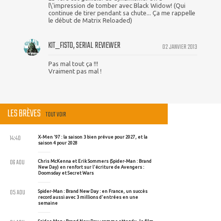
l\'impression de tomber avec Black Widow! (Qui
continue de tirer pendant sa chute... Ça me rappelle
le début de Matrix Reloaded)
KIT_FISTO, SERIAL REVIEWER
02 JANVIER 2013
Pas mal tout ça !!!
Vraiment pas mal !
LES BRÈVES
TOUT VOIR
14:40
X-Men '97 : la saison 3 bien prévue pour 2027, et la
saison 4 pour 2028
06 AOU
Chris McKenna et Erik Sommers (Spider-Man : Brand
New Day) en renfort sur l'écriture de Avengers :
Doomsday et Secret Wars
05 AOU
Spider-Man : Brand New Day : en France, un succès
record aussi avec 3 millions d'entrées en une
semaine