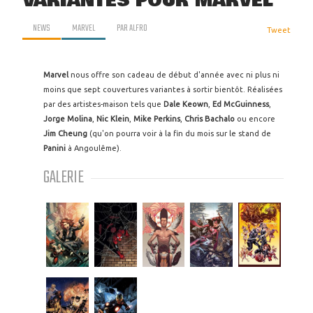
VARIANTES POUR MARVEL
NEWS
MARVEL
PAR
ALFRO
Tweet
Marvel
nous offre son cadeau de début d'année avec ni plus ni
moins que sept couvertures variantes à sortir bientôt. Réalisées
par des artistes-maison tels que
Dale Keown
,
Ed McGuinness
,
Jorge Molina
,
Nic Klein
,
Mike Perkins
,
Chris Bachalo
ou encore
Jim Cheung
(qu'on pourra voir à la fin du mois sur le stand de
Panini
à Angoulême).
GALERIE