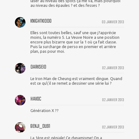
laser au niveau des spots ça me va, mais pourquoi
au niveau des épaules ? et des fesses ?
KNIGHTKIDDO
03 JANVIER 2013
Elles sont toutes belles, sauf une que j?apprécie
moins, la numéro 5. La Veuve Noire a une position
encore plus bizarre que sur la 1 où ça fait classe.
Puis la surcharge de perso en premier et arrière
plan, pas pour moi.
DARKSEID
02 JANVIER 2013
Le Iron Man de Cheung est vraiment dingue. Quand
est ce qu\'il se remet a dessiner une série lui ?
HAVOC
02 JANVIER 2013
Génération X ??
BENJI_DU91
02 JANVIER 2013
La 1ère est géniale! Ce dynamisme! On a