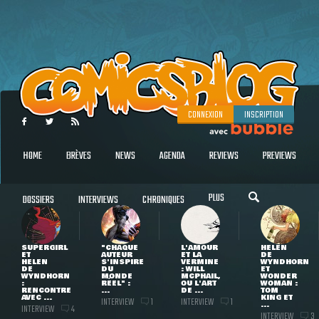
CONNEXION
INSCRIPTION
HOME
BRÈVES
NEWS
AGENDA
REVIEWS
PREVIEWS
PLUS
DOSSIERS
INTERVIEWS
CHRONIQUES
SUPERGIRL
"CHAQUE
L'AMOUR
HELEN
ET
AUTEUR
ET LA
DE
HELEN
S'INSPIRE
VERMINE
WYNDHORN
DE
DU
: WILL
ET
WYNDHORN
MONDE
MCPHAIL,
WONDER
:
RÉEL" :
OU L'ART
WOMAN :
RENCONTRE
...
DE ...
TOM
AVEC ...
KING ET
INTERVIEW
INTERVIEW
1
1
...
INTERVIEW
4
INTERVIEW
3