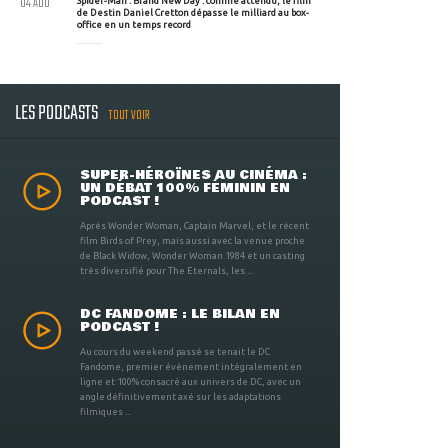
04 AOU
Spider-Man : Brand New Day : comme attendu, le film
de Destin Daniel Cretton dépasse le milliard au box-
office en un temps record
LES PODCASTS
TOUT VOIR
SUPER-HÉROÏNES AU CINÉMA :
UN DÉBAT 100% FÉMININ EN
PODCAST !
Après Wonder Woman, Captain Marvel, et le récent
film Birds of Prey, mais aussi avec la venue proche
de Black Widow, Wonder Woman 1984 et un casting
très diversifié pour The Eternals, les ...
DC FANDOME : LE BILAN EN
PODCAST !
Au cours du weekend passé se tenait le DC
Fandome, premier évènement intégralement en
ligne et 100% consacré aux univers de DC, avec un
angle définitivement axé sur les adaptations
filmiques ...