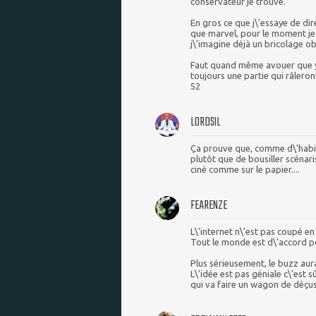
conservateur je trouve.
En gros ce que j\'essaye de dire
que marvel, pour le moment je
j\'imagine déjà un bricolage ob
Faut quand même avouer que y 
toujours une partie qui râlero
52
LORDSIL
Ça prouve que, comme d\'habit
plutôt que de bousiller scénari
ciné comme sur le papier....
FEARENZE
L\'internet n\'est pas coupé en
Tout le monde est d\'accord pou
Plus sérieusement, le buzz aura
L\'idée est pas géniale c\'est 
qui va faire un wagon de déçus