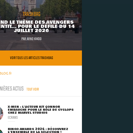
TRASHBAG
ND LE THÈME DES AVENGERS
NTIT... POUR LE DÉFILÉ DU 14
JUILLET 2026
PAR
ARNO KIKOO
VOIR TOUS LES ARTICLES TRASHBAG
BLOG.fr
NIÈRES ACTUS
TOUT VOIR
X-MEN : L'ACTEUR KIT CONNOR
EMBAUCHÉ POUR LE RÔLE DE CYCLOPS
CHEZ MARVEL STUDIOS
ECRANS
RINGO AWARDS 2026 : DÉCOUVREZ
L'ENSEMBLE DE LA SÉLECTION !