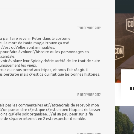
17 DECEMBRE 2012
ra par faire revenir Peter dans le costume.
u la mort de tante may je trouve ça osé.
c\'est qu\'elles sont immuables.
pour faire évoluer l\'histoire ou les personnages en
 scandale.
voir évoluez leur Spidey chérie arrêté de lire tout de suite
uniquement les vieux.
truc qui nous prend aux tripes, et nous fait réagir. Il
 perturbe mais c\'est ça qui fait que les bonnes histoires.
R
16 DECEMBRE 2012
rais pas les commentaires et j\'attendrais de recevoir mon
\'on puisse dire c\'est que c\'est un peu flippant de laisser
moins qu\'elle soit organisée. J\'ai un peu peur sur la fin
e de séparer internet en 2 est respecter il semble.