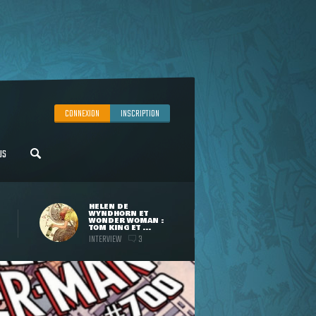
CONNEXION
INSCRIPTION
US
HELEN DE
WYNDHORN ET
WONDER WOMAN :
TOM KING ET ...
INTERVIEW
3