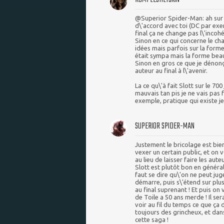
@Superior Spider-Man: ah sur le
d\'accord avec toi (DC par exem
final ça ne change pas l\'inco
Sinon en ce qui concerne le ch
idées mais parfois sur la forme
était sympa mais la forme beau
Sinon en gros ce que je dénonça
auteur au final à l\'avenir.
La ce qu\'à fait Slott sur le 700
mauvais tan pis je ne vais pas 
exemple, pratique qui existe je
SUPERIOR SPIDER-MAN
Justement le bricolage est bien
vexer un certain public, et on v
au lieu de laisser faire les aute
Slott est plutôt bon en général,
faut se dire qu\'on ne peut ju
démarre, puis s\'étend sur plu
au final suprenant ! Et puis o
de Toile a 50 ans merde ! Il ser
voir au fil du temps ce que ça 
toujours des grincheux, et dans
cette saga !