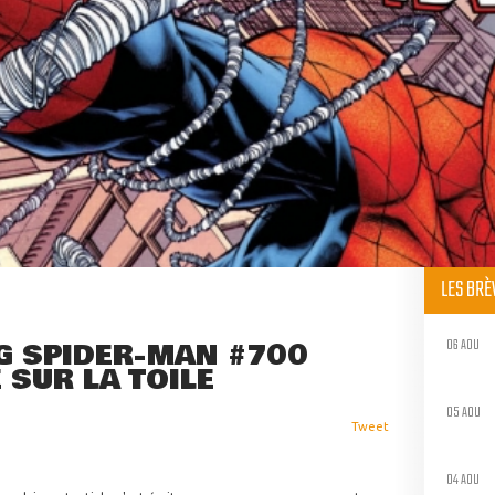
LES BR
06 AOU
NG SPIDER-MAN #700
 SUR LA TOILE
05 AOU
Tweet
04 AOU