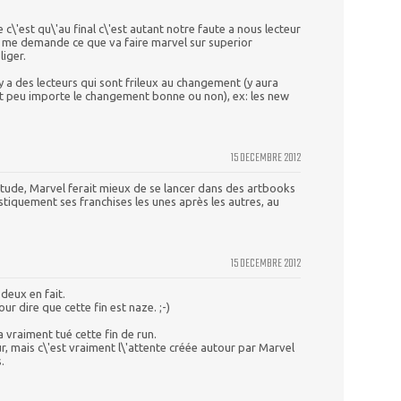
 c\'est qu\'au final c\'est autant notre faute a nous lecteur
 me demande ce que va faire marvel sur superior
liger.
a des lecteurs qui sont frileux au changement (y aura
nt peu importe le changement bonne ou non), ex: les new
15 DECEMBRE 2012
ude, Marvel ferait mieux de se lancer dans des artbooks
stiquement ses franchises les unes après les autres, au
15 DECEMBRE 2012
 deux en fait.
r dire que cette fin est naze. ;-)
 vraiment tué cette fin de run.
sûr, mais c\'est vraiment l\'attente créée autour par Marvel
.