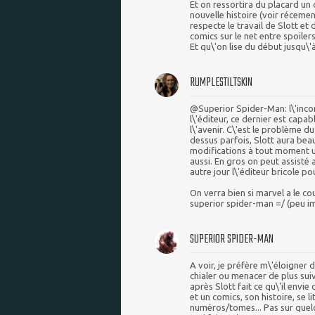
Et on ressortira du placard un
nouvelle histoire (voir récemen
respecte le travail de Slott et 
comics sur le net entre spoiler
Et qu\'on lise du début jusqu\'à 
RUMPLESTILTSKIN
@Superior Spider-Man: l\'incon
l\'éditeur, ce dernier est capa
l\'avenir. C\'est le problème 
dessus parfois, Slott aura bea
modifications à tout moment un
aussi. En gros on peut assisté 
autre jour l\'éditeur bricole 
On verra bien si marvel a le c
superior spider-man =/ (peu im
SUPERIOR SPIDER-MAN
A voir, je préfère m\'éloigner d
chialer ou menacer de plus sui
après Slott fait ce qu\'il envie
et un comics, son histoire, se l
numéros/tomes... Pas sur quelq