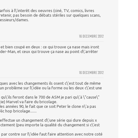
ois à l\'interêt des oeuvres (ciné, TV, comics, livres
ut retenir, pas besoin de débats stériles sur quelques scans,
messieurs/dames.
16 DECEMBRE 2012
 et bien coupé en deux : ce qui trouve ça nase mais iront
er-Man, et ceux qui trouve ça nase au point d\'arrêter
16 DECEMBRE 2012
ques avec les changements ils osent c\'est tout de même
un problème sur l\'idée ou la forme ou les deux c\'est une
qu\'ils feront dans le 700 de ASM je pari qu\'à \"cause\"
ie) Marvel va faire du bricolage.
s années 90, le fait que ce soit Peter le clone n\'a pas
c hop bricolage.......
 effectue un changement d\'une série qui dure depuis x
ectement (peu importe la qualité du changement si c\'est
par contre sur l\'idée faut faire attention avec notre coté