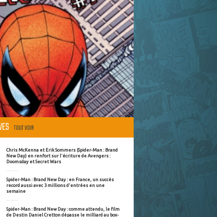
ÈVES
TOUT VOIR
Chris McKenna et Erik Sommers (Spider-Man : Brand
New Day) en renfort sur l'écriture de Avengers :
Doomsday et Secret Wars
Spider-Man : Brand New Day : en France, un succès
record aussi avec 3 millions d'entrées en une
semaine
Spider-Man : Brand New Day : comme attendu, le film
de Destin Daniel Cretton dépasse le milliard au box-