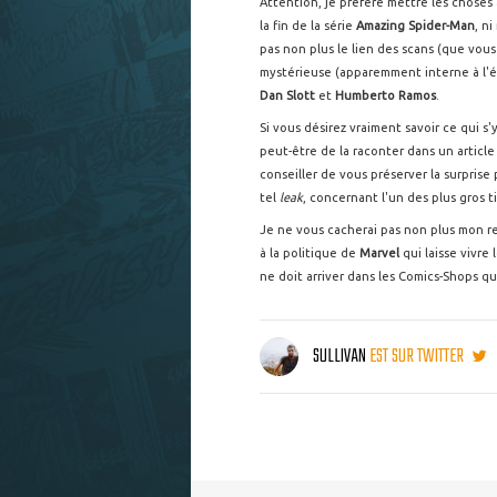
Attention, je préfère mettre les choses a
la fin de la série
Amazing Spider-Man
, n
pas non plus le lien des scans (que vous
mystérieuse (apparemment interne à l'é
Dan Slott
et
Humberto Ramos
.
Si vous désirez vraiment savoir ce qui s
peut-être de la raconter dans un article
conseiller de vous préserver la surprise
tel
leak
, concernant l'un des plus gros 
Je ne vous cacherai pas non plus mon res
à la politique de
Marvel
qui laisse vivre 
ne doit arriver dans les Comics-Shops q
SULLIVAN
EST SUR TWITTER