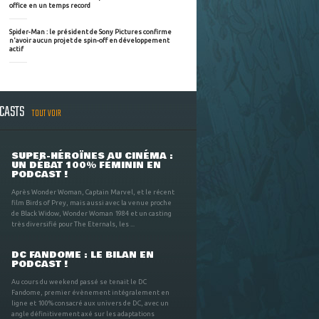
office en un temps record
Spider-Man : le président de Sony Pictures confirme
n'avoir aucun projet de spin-off en développement
actif
DCASTS
TOUT VOIR
SUPER-HÉROÏNES AU CINÉMA :
UN DÉBAT 100% FÉMININ EN
PODCAST !
Après Wonder Woman, Captain Marvel, et le récent
film Birds of Prey, mais aussi avec la venue proche
de Black Widow, Wonder Woman 1984 et un casting
très diversifié pour The Eternals, les ...
DC FANDOME : LE BILAN EN
PODCAST !
Au cours du weekend passé se tenait le DC
Fandome, premier évènement intégralement en
ligne et 100% consacré aux univers de DC, avec un
angle définitivement axé sur les adaptations