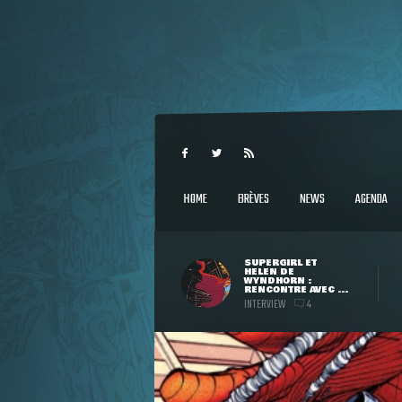
HOME
BRÈVES
NEWS
AGENDA
SUPERGIRL ET
HELEN DE
WYNDHORN :
RENCONTRE AVEC ...
INTERVIEW
4