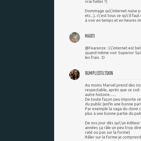
vrai fuites ?)
Dommage qu\'internet nuise parf
etc...), c\'est tous ce qu\'il fa
à voir en temps et en heures 
MARTI
@Fearenze : L\'internet est bel
quand même voir Superior Spid
les frais. :D
RUMPLESTILTSKIN
Au moins Marvel prend des ris
respectable, après que ce soit 
autre histoire.......
De toute façon peu importe ce 
du public (enfin une bonne part
Par exemple la saga du clone de
plus à une bonne partie du publi
De nos jour dès qu\'un éditeur
années ça râle un peu trop dir
raté ou pas sur la forme)
Râler sur la forme je comprend 