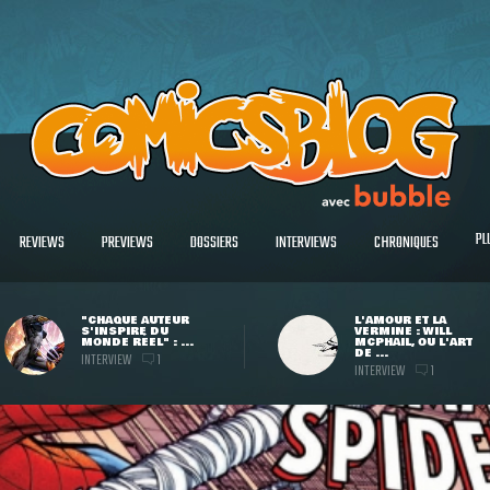
PL
REVIEWS
PREVIEWS
DOSSIERS
INTERVIEWS
CHRONIQUES
"CHAQUE AUTEUR
L'AMOUR ET LA
S'INSPIRE DU
VERMINE : WILL
MONDE RÉEL" : ...
MCPHAIL, OU L'ART
DE ...
INTERVIEW
1
INTERVIEW
1