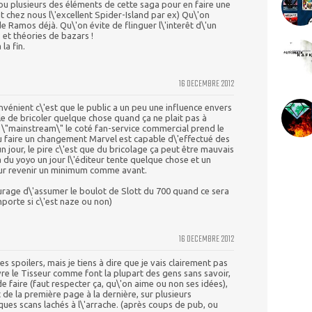
 ou plusieurs des éléments de cette saga pour en faire une
t chez nous l\'excellent Spider-Island par ex) Qu\'on
de Ramos déjà. Qu\'on évite de flinguer l\'interêt d\'un
s et théories de bazars !
la fin.
16 DECEMBRE 2012
vénient c\'est que le public a un peu une influence envers
ble de bricoler quelque chose quand ça ne plait pas à
du \"mainstream\" le coté fan-service commercial prend le
u faire un changement Marvel est capable d\'effectué des
 jour, le pire c\'est que du bricolage ça peut être mauvais
a du yoyo un jour l\'éditeur tente quelque chose et un
pour revenir un minimum comme avant.
ourage d\'assumer le boulot de Slott du 700 quand ce sera
porte si c\'est naze ou non)
16 DECEMBRE 2012
es spoilers, mais je tiens à dire que je vais clairement pas
vre le Tisseur comme font la plupart des gens sans savoir,
 de faire (faut respecter ça, qu\'on aime ou non ses idées),
it de la première page à la dernière, sur plusieurs
ues scans lachés à l\'arrache. (après coups de pub, ou