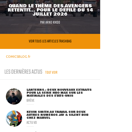
QUAND LE THÈME DES AVENGERS
RETENTIT... POUR LE DÉFILÉ DU 14
JUILLET 2026
PAR
ARNO KIKOO
VOIR TOUS LES ARTICLES TRASHBAG
COMICSBLOG.fr
LES DERNIÈRES ACTUS
TOUT VOIR
LANTERNS : DEUX NOUVEAUX EXTRAITS
POUR LA SÉRIE HBO MAX SUR LES
MATINALES DES ETATS-UNIS
BRÈVE
KEVIN SMITH AU TRAVAIL SUR DEUX
AUTRES NUMÉROS JAY & SILENT BOB
CHEZ MARVEL
ACTU VO