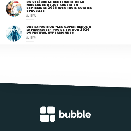
DC CÉLÈBRE LE CENTENAIRE DE LA
NAISSANCE DE JOE KUBERT EN
SEPTEMBRE 2026 AVEC TROIS SORTIES
SPÉCIALES
ACTU VO
UNE EXPOSITION "LES SUPER-HÉROS À
LA FRANÇAISE" POUR L'ÉDITION 2026
DU FESTIVAL HYPERMONDES
ACTU VF