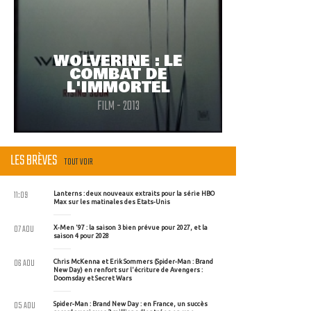
WOLVERINE : LE
COMBAT DE
L'IMMORTEL
FILM - 2013
LES BRÈVES
TOUT VOIR
11:09
Lanterns : deux nouveaux extraits pour la série HBO
Max sur les matinales des Etats-Unis
07 AOU
X-Men '97 : la saison 3 bien prévue pour 2027, et la
saison 4 pour 2028
06 AOU
Chris McKenna et Erik Sommers (Spider-Man : Brand
New Day) en renfort sur l'écriture de Avengers :
Doomsday et Secret Wars
05 AOU
Spider-Man : Brand New Day : en France, un succès