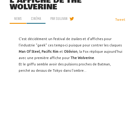
L'AFFICHE DE THE
WOLVERINE
NEWS
CINÉMA
PAR
SULLIVAN
Tweet
C'est décidément un festival de
trailers
et d'affiches pour
l'industrie "geek" ces temps-ci puisque pour contrer les claques
Man Of Steel, Pacific Rim
et
Oblivion
, la Fox réplique aujourd'hui
avec une première affiche pour
The Wolverine
.
Et le griffu semble avoir des pulsions proches de Batman,
perché au dessus de Tokyo dans l'ombre...