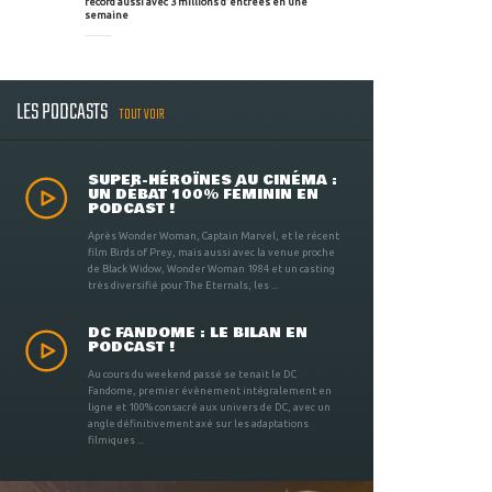
record aussi avec 3 millions d'entrées en une
semaine
LES PODCASTS
TOUT VOIR
SUPER-HÉROÏNES AU CINÉMA :
UN DÉBAT 100% FÉMININ EN
PODCAST !
Après Wonder Woman, Captain Marvel, et le récent
film Birds of Prey, mais aussi avec la venue proche
de Black Widow, Wonder Woman 1984 et un casting
très diversifié pour The Eternals, les ...
DC FANDOME : LE BILAN EN
PODCAST !
Au cours du weekend passé se tenait le DC
Fandome, premier évènement intégralement en
ligne et 100% consacré aux univers de DC, avec un
angle définitivement axé sur les adaptations
filmiques ...