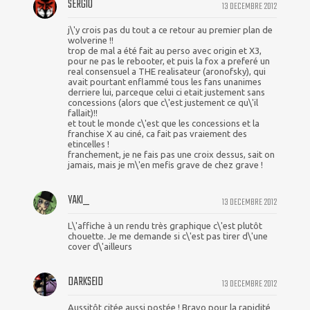
SERGIO
13 DECEMBRE 2012
j\'y crois pas du tout a ce retour au premier plan de
wolverine !!
trop de mal a été fait au perso avec origin et X3,
pour ne pas le rebooter, et puis la fox a preferé un
real consensuel a THE realisateur (aronofsky), qui
avait pourtant enflammé tous les fans unanimes
derriere lui, parceque celui ci etait justement sans
concessions (alors que c\'est justement ce qu\'il
fallait)!!
et tout le monde c\'est que les concessions et la
franchise X au ciné, ca fait pas vraiement des
etincelles !
franchement, je ne fais pas une croix dessus, sait on
jamais, mais je m\'en mefis grave de chez grave !
YAKI_
13 DECEMBRE 2012
L\'affiche à un rendu très graphique c\'est plutôt
chouette. Je me demande si c\'est pas tirer d\'une
cover d\'ailleurs
DARKSEID
13 DECEMBRE 2012
Aussitôt citée aussi postée ! Bravo pour la rapidité