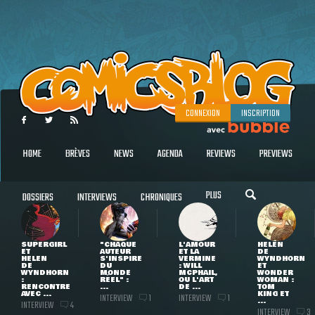
CONNEXION
INSCRIPTION
HOME
BRÈVES
NEWS
AGENDA
REVIEWS
PREVIEWS
PLUS
DOSSIERS
INTERVIEWS
CHRONIQUES
SUPERGIRL
"CHAQUE
L'AMOUR
HELEN
ET
AUTEUR
ET LA
DE
HELEN
S'INSPIRE
VERMINE
WYNDHORN
DE
DU
: WILL
ET
WYNDHORN
MONDE
MCPHAIL,
WONDER
:
RÉEL" :
OU L'ART
WOMAN :
RENCONTRE
...
DE ...
TOM
AVEC ...
KING ET
INTERVIEW
INTERVIEW
1
1
...
INTERVIEW
4
INTERVIEW
3