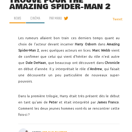
TROUVÉ POUR THE
AMAZING SPIDER-MAN 2
NEWS
CINÉMA
PAR
MANU
Tweet
Les rumeurs allaient bon train ces derniers temps quant au
choix de l'acteur devant incarner
Harry Osborn
dans
Amazing
Spider-Man 2
, avec quelques acteurs en lices.
Marc Webb
vient
de confirmer que celui qui vient d'hériter du rôle n'est autre
que
Dale DeHaan
, que beaucoup ont découvert dans
Chronicle
en début d'année. Il y interprétait le rôle d'
Andrew
, qui faisait
une découverte un peu particulière de nouveaux super-
pouvoirs.
Dans la première trilogie, Harry était très présent dès le début
en tant qu'ami de
Peter
et était interprété par
James Franco
.
Comment les deux jeunes hommes vont-ils se rencontrer cette
fois-ci ?