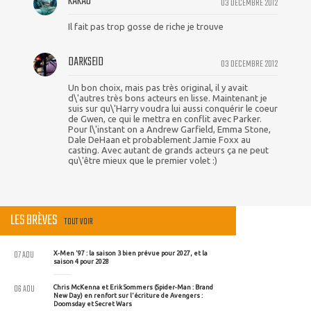
KAKAO
03 DECEMBRE 2012
Il fait pas trop gosse de riche je trouve
DARKSEID
03 DECEMBRE 2012
Un bon choix, mais pas très original, il y avait
d\'autres très bons acteurs en lisse. Maintenant je
suis sur qu\'Harry voudra lui aussi conquérir le coeur
de Gwen, ce qui le mettra en conflit avec Parker.
Pour l\'instant on a Andrew Garfield, Emma Stone,
Dale DeHaan et probablement Jamie Foxx au
casting. Avec autant de grands acteurs ça ne peut
qu\'être mieux que le premier volet :)
LES BRÈVES
TOUT VOIR
07 AOU
X-Men '97 : la saison 3 bien prévue pour 2027, et la
saison 4 pour 2028
06 AOU
Chris McKenna et Erik Sommers (Spider-Man : Brand
New Day) en renfort sur l'écriture de Avengers :
Doomsday et Secret Wars