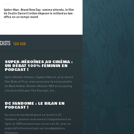
Spider-Man : Brand New Day : comme attendu, le film
de Destin Daniel Cretton dépasse le milliard au box-
office en un temps record
DCASTS
TOUT VOIR
SUPER-HÉROÏNES AU CINÉMA :
UN DÉBAT 100% FÉMININ EN
PODCAST !
Après Wonder Woman, Captain Marvel, et le récent
film Birds of Prey, mais aussi avec la venue proche
de Black Widow, Wonder Woman 1984 et un casting
très diversifié pour The Eternals, les ...
DC FANDOME : LE BILAN EN
PODCAST !
Au cours du weekend passé se tenait le DC
Fandome, premier évènement intégralement en
ligne et 100% consacré aux univers de DC, avec un
angle définitivement axé sur les adaptations
filmiques ...