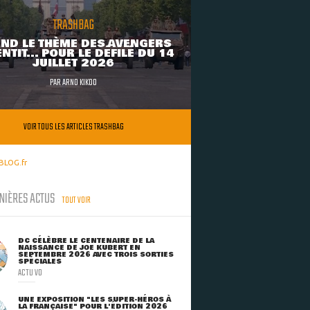
TRASHBAG
ND LE THÈME DES AVENGERS
NTIT... POUR LE DÉFILÉ DU 14
JUILLET 2026
PAR
ARNO KIKOO
VOIR TOUS LES ARTICLES TRASHBAG
BLOG.fr
NIÈRES ACTUS
TOUT VOIR
DC CÉLÈBRE LE CENTENAIRE DE LA
NAISSANCE DE JOE KUBERT EN
SEPTEMBRE 2026 AVEC TROIS SORTIES
SPÉCIALES
ACTU VO
UNE EXPOSITION "LES SUPER-HÉROS À
LA FRANÇAISE" POUR L'ÉDITION 2026