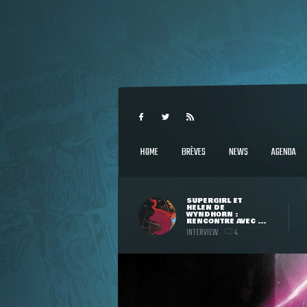
HOME
BRÈVES
NEWS
AGENDA
SUPERGIRL ET
HELEN DE
WYNDHORN :
RENCONTRE AVEC ...
INTERVIEW
4