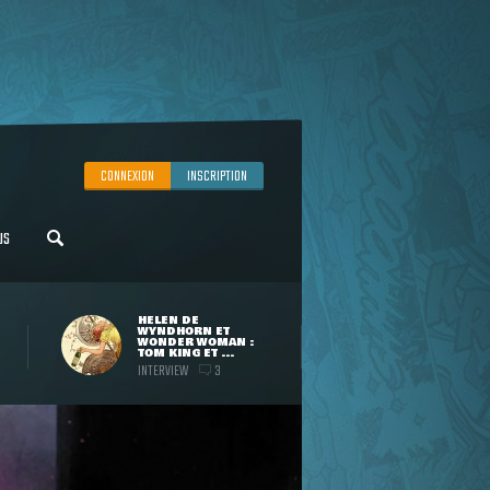
CONNEXION
INSCRIPTION
US
HELEN DE
WYNDHORN ET
WONDER WOMAN :
TOM KING ET ...
INTERVIEW
3