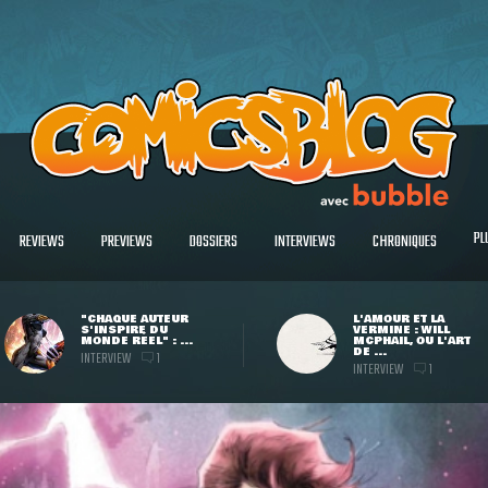
PL
REVIEWS
PREVIEWS
DOSSIERS
INTERVIEWS
CHRONIQUES
"CHAQUE AUTEUR
L'AMOUR ET LA
S'INSPIRE DU
VERMINE : WILL
MONDE RÉEL" : ...
MCPHAIL, OU L'ART
DE ...
INTERVIEW
1
INTERVIEW
1