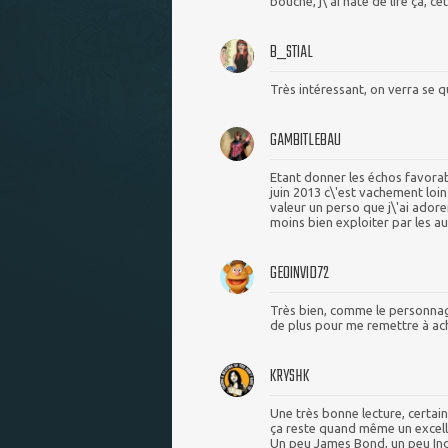
bouche, j\'ai hâte de lire ça,
B_STIAL
Très intéressant, on verra se q
GAMBITLEBAU
Etant donner les échos favorable
juin 2013 c\'est vachement loin
valeur un perso que j\'ai adore
moins bien exploiter par les au
GEOINVID72
Très bien, comme le personnag
de plus pour me remettre à ac
KRYSHK
Une très bonne lecture, certain
ça reste quand même un excel
Un peu James Bond, un peu Indi