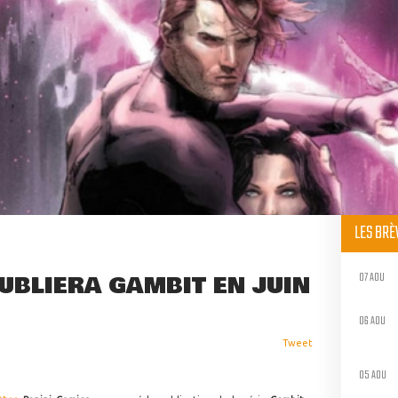
LES BR
07 AOU
UBLIERA GAMBIT EN JUIN
06 AOU
Tweet
05 AOU