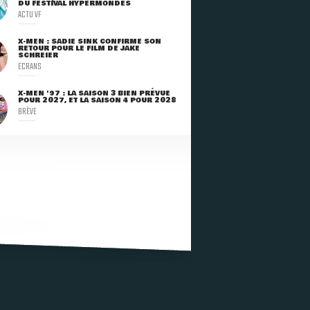
DU FESTIVAL HYPERMONDES
ACTU VF
X-MEN : SADIE SINK CONFIRME SON
RETOUR POUR LE FILM DE JAKE
SCHREIER
ECRANS
X-MEN '97 : LA SAISON 3 BIEN PRÉVUE
POUR 2027, ET LA SAISON 4 POUR 2028
BRÈVE