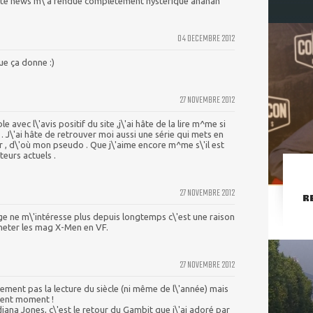
 cette news m\'a rendue complètement hystérique ahahah
04 DECEMBRE 2012
ue ça donne :)
27 NOVEMBRE 2012
 avec l\'avis positif du site ,j\'ai hâte de la lire m^me si
 . J\'ai hâte de retrouver moi aussi une série qui mets en
r , d\'où mon pseudo . Que j\'aime encore m^me s\'il est
teurs actuels .
27 NOVEMBRE 2012
R
e ne m\'intéresse plus depuis longtemps c\'est une raison
heter les mag X-Men en VF.
27 NOVEMBRE 2012
ement pas la lecture du siècle (ni même de l\'année) mais
lent moment !
ana Jones, c\'est le retour du Gambit que j\'ai adoré par