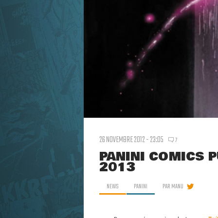
26 NOVEMBRE 2012 - 23:05
7
PANINI COMICS P
2013
NEWS
PANINI
PAR
MANU