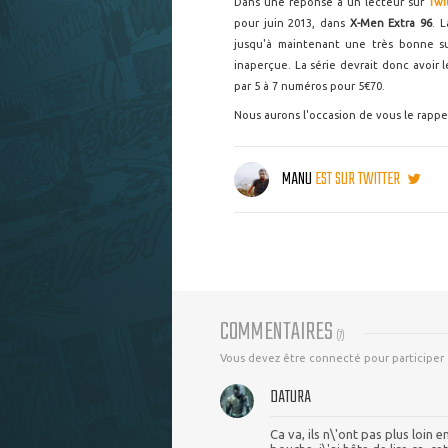
Dans une réponse à un lecteur sur
Twi
pour juin 2013, dans
X-Men Extra 96
. L
jusqu'à maintenant une très bonne s
inaperçue. La série devrait donc avoir
par 5 à 7 numéros pour 5€70.
Nous aurons l'occasion de vous le rappele
MANU
EST SUR TWITTER
COMMENTAIRES
(
7
)
Vous devez être connecté pour participer
DATURA
Ca va, ils n\'ont pas plus loin 