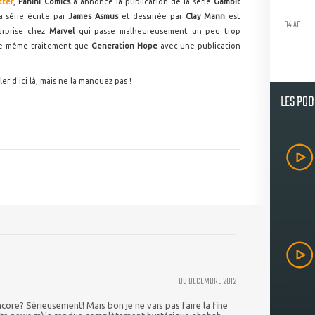
tter
,
Panini Comics
a annoncé la publication de la série
Gambit
a série écrite par
James Asmus
et dessinée par
Clay Mann
est
04 AOU
urprise chez
Marvel
qui passe malheureusement un peu trop
 le même traitement que
Generation Hope
avec une publication
r d'ici là, mais ne la manquez pas !
LES PO
08 DECEMBRE 2012
encore? Sérieusement! Mais bon je ne vais pas faire la fine