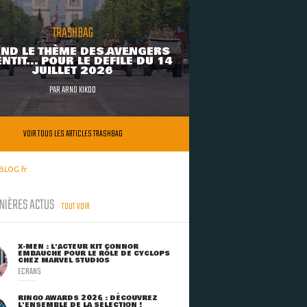
TRASHBAG
ND LE THÈME DES AVENGERS
NTIT... POUR LE DÉFILÉ DU 14
JUILLET 2026
PAR
ARNO KIKOO
VOIR TOUS LES ARTICLES TRASHBAG
BLOG.fr
NIÈRES ACTUS
TOUT VOIR
X-MEN : L'ACTEUR KIT CONNOR
EMBAUCHÉ POUR LE RÔLE DE CYCLOPS
CHEZ MARVEL STUDIOS
ECRANS
RINGO AWARDS 2026 : DÉCOUVREZ
L'ENSEMBLE DE LA SÉLECTION !