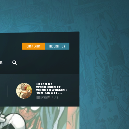
CONNEXION
INSCRIPTION
US
HELEN DE
WYNDHORN ET
WONDER WOMAN :
TOM KING ET ...
INTERVIEW
3