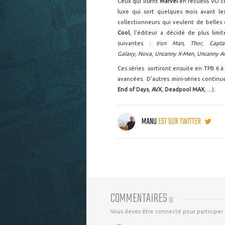
Ceux qui lisent
Marvel
en recueils VO co
luxe qui sort quelques mois avant l
collectionneurs qui veulent de belles
Cool
, l'éditeur a décidé de plus limi
suivantes :
Iron Man
,
Thor
,
Captai
Galaxy
,
Nova
,
Uncanny X-Men
,
Uncanny A
Ces séries sortiront ensuite en TPB 6 à 
avancées. D'autres mini-séries continu
End of Days
,
AVX
,
Deadpool MAX
, ...).
MANU
EST SUR TWITTER
COMMENTAIRES
(
3
)
Vous devez être connecté pour participer