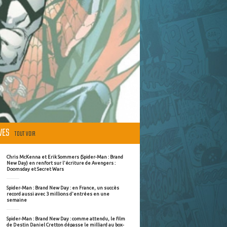
ÈVES
TOUT VOIR
Chris McKenna et Erik Sommers (Spider-Man : Brand
New Day) en renfort sur l'écriture de Avengers :
Doomsday et Secret Wars
Spider-Man : Brand New Day : en France, un succès
record aussi avec 3 millions d'entrées en une
semaine
Spider-Man : Brand New Day : comme attendu, le film
de Destin Daniel Cretton dépasse le milliard au box-