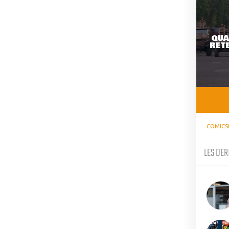
QUA
RETE
COMICS
LES DER