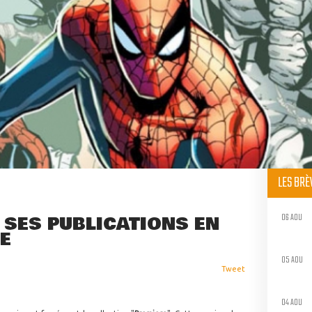
LES BR
06 AOU
 SES PUBLICATIONS EN
E
05 AOU
Tweet
04 AOU