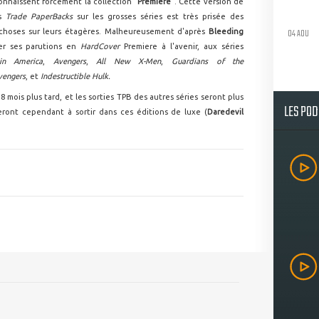
nnaissent forcément la collection "
Premiere
". Cette version de
es
Trade PaperBacks
sur les grosses séries est très prisée des
04 AOU
 choses sur leurs étagères. Malheureusement d'après
Bleeding
ter ses parutions en
HardCover
Premiere à l'avenir, aux séries
n America
,
Avengers
,
All New X-Men
,
Guardians of the
vengers
, et
Indestructible Hulk.
8 mois plus tard, et les sorties TPB des autres séries seront plus
LES PO
eront cependant à sortir dans ces éditions de luxe (
Daredevil