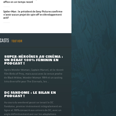
office en un temps record
Spider-Man : le président de Sony Pictures confirme
n'avoir aucun projet de spin-off en développement
actif
DCASTS
TOUT VOIR
SUPER-HÉROÏNES AU CINÉMA :
UN DÉBAT 100% FÉMININ EN
PODCAST !
Après Wonder Woman, Captain Marvel, et le récent
film Birds of Prey, mais aussi avec la venue proche
de Black Widow, Wonder Woman 1984 et un casting
très diversifié pour The Eternals, les ...
DC FANDOME : LE BILAN EN
PODCAST !
Au cours du weekend passé se tenait le DC
Fandome, premier évènement intégralement en
ligne et 100% consacré aux univers de DC, avec un
angle définitivement axé sur les adaptations