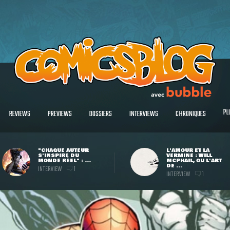
PL
REVIEWS
PREVIEWS
DOSSIERS
INTERVIEWS
CHRONIQUES
"CHAQUE AUTEUR
L'AMOUR ET LA
S'INSPIRE DU
VERMINE : WILL
MONDE RÉEL" : ...
MCPHAIL, OU L'ART
DE ...
INTERVIEW
1
INTERVIEW
1