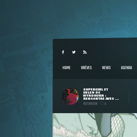
HOME
BRÈVES
NEWS
AGENDA
SUPERGIRL ET
HELEN DE
WYNDHORN :
RENCONTRE AVEC ...
INTERVIEW
4