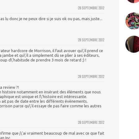
28 SEPTEMBRE 2012
as lu donc je ne peux dire si je suis ok ou pas, mais juste...
28 SEPTEMBRE 2012
rateur hardcore de Morrison, il faut avouer qu\'il prend ce
jambe et qu\'il a simplement dû se plier à ses éditeurs,
oup d\'habitude de prendre 3 mois de retard ;) !
28 SEPTEMBRE 2012
a review ?!
on histoire notamment en insérant des éléments que nous
aphique est unique et l\'histoire est intéressante.
n ait pas de date entre les différents évènements.
Morrison parce qu\'il essaye de pas faire comme les autres
28 SEPTEMBRE 2012
nfirme que j\'ai vraiment beaucoup de mal avec ce que fait
n Inc.