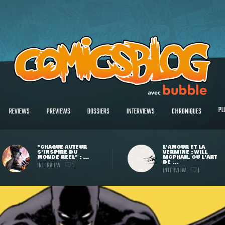
PL
REVIEWS
PREVIEWS
DOSSIERS
INTERVIEWS
CHRONIQUES
"CHAQUE AUTEUR
L'AMOUR ET LA
S'INSPIRE DU
VERMINE : WILL
MONDE RÉEL" : ...
MCPHAIL, OU L'ART
DE ...
INTERVIEW
1
INTERVIEW
1