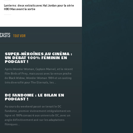
Lanterns : deux extraits avec Hal Jordan pour la série
HBO Max avant la sortie
DCASTS
TOUT VOIR
SUPER-HÉROÏNES AU CINÉMA :
UN DÉBAT 100% FÉMININ EN
PODCAST !
Après Wonder Woman, Captain Marvel, et le récent
film Birds of Prey, mais aussi avec la venue proche
de Black Widow, Wonder Woman 1984 et un casting
très diversifié pour The Eternals, les ...
DC FANDOME : LE BILAN EN
PODCAST !
Au cours du weekend passé se tenait le DC
Fandome, premier évènement intégralement en
ligne et 100% consacré aux univers de DC, avec un
angle définitivement axé sur les adaptations
filmiques ...