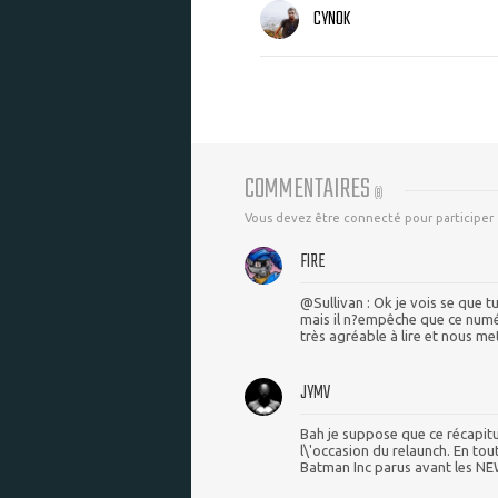
CYNOK
COMMENTAIRES
(
8
)
Vous devez être connecté pour participer
FIRE
@Sullivan : Ok je vois se que 
mais il n?empêche que ce numér
très agréable à lire et nous met 
JYMV
Bah je suppose que ce récapitu
l\'occasion du relaunch. En tout
Batman Inc parus avant les NE