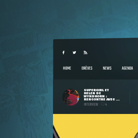
HOME
BRÈVES
NEWS
AGENDA
SUPERGIRL ET
HELEN DE
WYNDHORN :
RENCONTRE AVEC ...
INTERVIEW
4