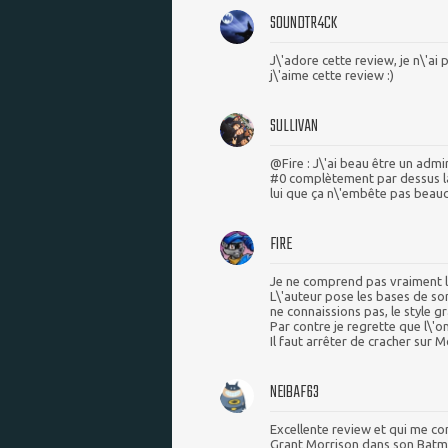
S0UNDTR4CK
J\'adore cette review, je n\'ai p
j\'aime cette review :)
SULLIVAN
@Fire : J\'ai beau être un admi
#0 complètement par dessus la 
lui que ça n\'embête pas beauc
FIRE
Je ne comprend pas vraiment l
L\'auteur pose les bases de s
ne connaissions pas, le style gr
Par contre je regrette que l\'o
Il faut arrêter de cracher sur 
NEIBAF63
Excellente review et qui me co
Grant Morrison dans son Batma