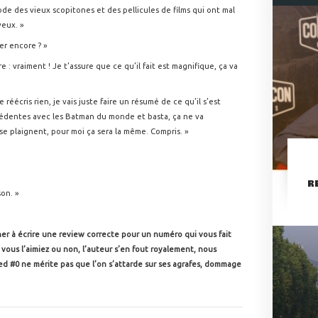
de des vieux scopitones et des pellicules de films qui ont mal
veux. »
er encore ? »
e : vraiment ! Je t’assure que ce qu’il fait est magnifique, ça va
 réécris rien, je vais juste faire un résumé de ce qu’il s’est
édentes avec les Batman du monde et basta, ça ne va
 se plaignent, pour moi ça sera la même. Compris. »
R
on. »
ner à écrire une review correcte pour un numéro qui vous fait
ous l’aimiez ou non, l’auteur s’en fout royalement, nous
ted #0 ne mérite pas que l’on s’attarde sur ses agrafes, dommage