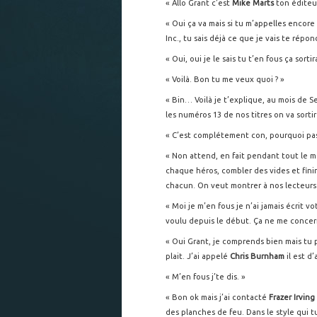
« Allo Grant c’est
Mike Marts
ton édite
« Oui ça va mais si tu m’appelles encor
Inc., tu sais déjà ce que je vais te répon
« Oui, oui je le sais tu t’en fous ça sort
« Voilà. Bon tu me veux quoi ? »
« Bin… Voilà je t’explique, au mois de 
les numéros 13 de nos titres on va sortir
« C’est complétement con, pourquoi pas
« Non attend, en fait pendant tout le mo
chaque héros, combler des vides et fini
chacun. On veut montrer à nos lecteurs 
« Moi je m’en fous je n’ai jamais écrit v
voulu depuis le début. Ça ne me concer
« Oui Grant, je comprends bien mais tu 
plait. J’ai appelé
Chris Burnham
il est d’
« M’en fous j’te dis. »
« Bon ok mais j’ai contacté
Frazer Irving
des planches de feu. Dans le style qui t