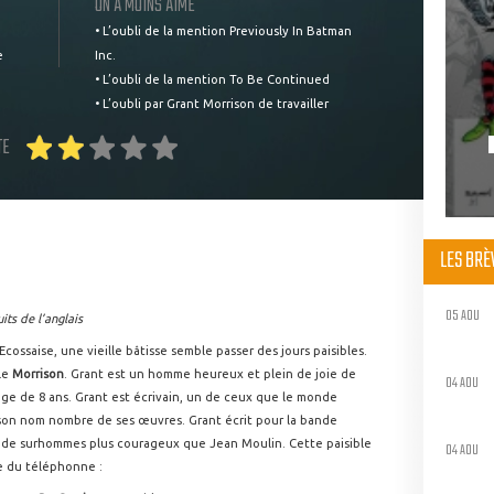
ON A MOINS AIMÉ
• L’oubli de la mention Previously In Batman
e
Inc.
• L’oubli de la mention To Be Continued
• L’oubli par Grant Morrison de travailler
TE
LES BR
05 AOU
its de l’anglais
ossaise, une vieille bâtisse semble passer des jours paisibles.
lle
Morrison
. Grant est un homme heureux et plein de joie de
04 AOU
’âge de 8 ans. Grant est écrivain, un de ceux que le monde
e son nom nombre de ses œuvres. Grant écrit pour la bande
es de surhommes plus courageux que Jean Moulin. Cette paisible
04 AOU
ie du téléphonne :