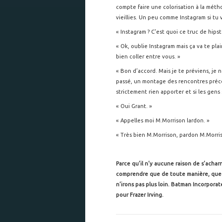
compte faire une colorisation à la métho
vieillies. Un peu comme Instagram si tu 
« Instagram ? C'est quoi ce truc de hipst
« Ok, oublie Instagram mais ça va te plair
bien coller entre vous. »
« Bon d’accord. Mais je te préviens, je ne
passé, un montage des rencontres préc
strictement rien apporter et si les gens
« Oui Grant. »
« Appelles moi M.Morrison lardon. »
« Très bien M.Morrison, pardon M.Morris
Parce qu’il n’y aucune raison de s’achar
comprendre que de toute manière, que v
n’irons pas plus loin. Batman Incorpora
pour Frazer Irving.