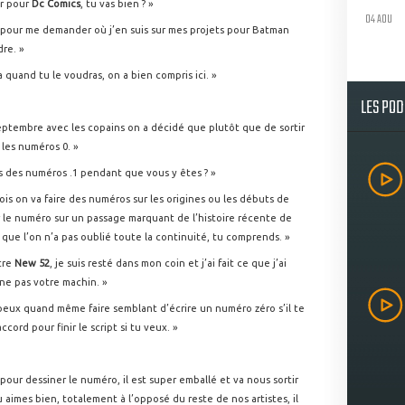
ur pour
Dc Comics
, tu vas bien ? »
04 AOU
e pour me demander où j’en suis sur mes projets pour Batman
dre. »
ira quand tu le voudras, on a bien compris ici. »
LES PO
Septembre avec les copains on a décidé que plutôt que de sortir
 les numéros 0. »
 des numéros .1 pendant que vous y êtes ? »
is on va faire des numéros sur les origines ou les débuts de
r le numéro sur un passage marquant de l’histoire récente de
que l’on n’a pas oublié toute la continuité, tu comprends. »
otre
New 52
, je suis resté dans mon coin et j’ai fait ce que j’ai
ne pas votre machin. »
peux quand même faire semblant d’écrire un numéro zéro s’il te
accord pour finir le script si tu veux. »
pour dessiner le numéro, il est super emballé et va nous sortir
u aimes bien, totalement à l’opposé du reste de nos artistes, il