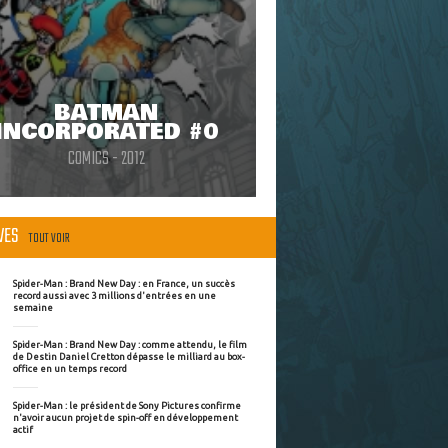
BATMAN
INCORPORATED #0
COMICS - 2012
ÈVES
TOUT VOIR
Spider-Man : Brand New Day : en France, un succès
record aussi avec 3 millions d'entrées en une
semaine
Spider-Man : Brand New Day : comme attendu, le film
de Destin Daniel Cretton dépasse le milliard au box-
office en un temps record
Spider-Man : le président de Sony Pictures confirme
n'avoir aucun projet de spin-off en développement
actif