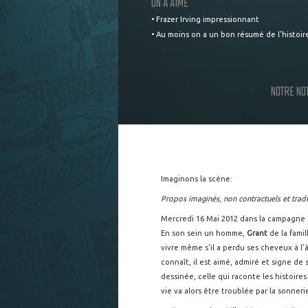
ON A AIMÉ
• Frazer Irving impressionnant
• Au moins on a un bon résumé de l’histoir
NOTRE NO
Imaginons la scène:
Propos imaginés, non contractuels et tradu
Mercredi 16 Mai 2012 dans la campagne Ec
En son sein un homme,
Grant
de la fami
vivre même s’il a perdu ses cheveux à l
connaît, il est aimé, admiré et signe d
dessinée, celle qui raconte les histoir
vie va alors être troublée par la sonner