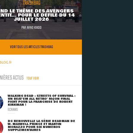
TRASHBAG
ND LE THÈME DES AVENGERS
NTIT... POUR LE DÉFILÉ DU 14
JUILLET 2026
PAR
ARNO KIKOO
VOIR TOUS LES ARTICLES TRASHBAG
BLOG.fr
NIÈRES ACTUS
TOUT VOIR
WALKING DEAD : STREETS OF SURVIVAL :
UN BEAT'EM ALL RÉTRO' FAÇON FINAL
FIGHT POUR LA FRANCHISE DE ROBERT
KIRKMAN !
ECRANS
DC RENOUVELLE LA SÉRIE DEADMAN DE
W. MAXWELL PRINCE ET MARTIN
MORAZZO POUR SIX NUMÉROS
SUPPLÉMENTAIRES