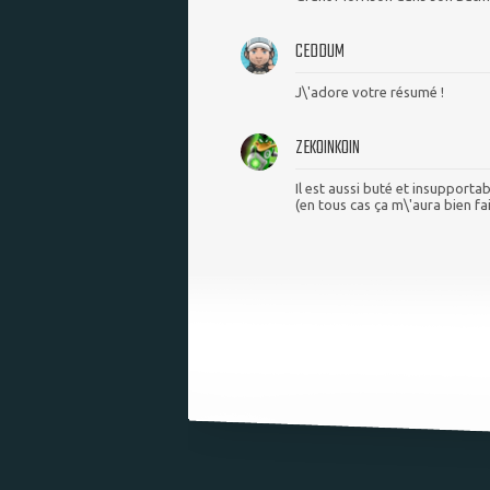
CEDDUM
J\'adore votre résumé !
ZEKOINKOIN
Il est aussi buté et insupporta
(en tous cas ça m\'aura bien fai