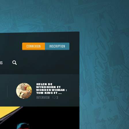
CONNEXION
INSCRIPTION
US
HELEN DE
WYNDHORN ET
WONDER WOMAN :
TOM KING ET ...
INTERVIEW
3