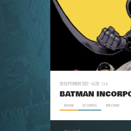
28 SEPTEMBRE 2012 - 14:29
8
BATMAN INCORPO
REVIEW
DC COMICS
PAR
CYNOK