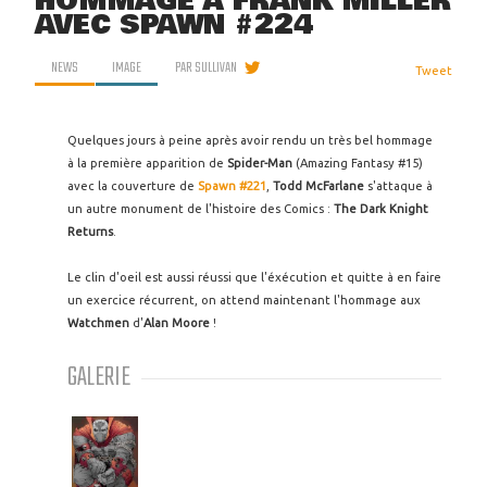
HOMMAGE À FRANK MILLER
AVEC SPAWN #224
NEWS
IMAGE
PAR
SULLIVAN
Tweet
Quelques jours à peine après avoir rendu un très bel hommage
à la première apparition de
Spider-Man
(Amazing Fantasy #15)
avec la couverture de
Spawn #221
,
Todd McFarlane
s'attaque à
un autre monument de l'histoire des Comics :
The Dark Knight
Returns
.
Le clin d'oeil est aussi réussi que l'éxécution et quitte à en faire
un exercice récurrent, on attend maintenant l'hommage aux
Watchmen
d'
Alan Moore
!
GALERIE