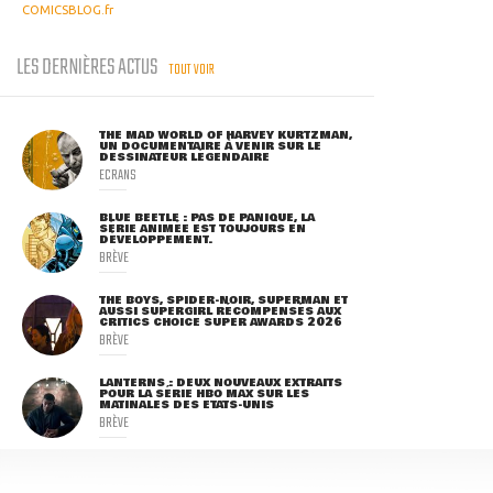
COMICSBLOG.fr
LES DERNIÈRES ACTUS
TOUT VOIR
THE MAD WORLD OF HARVEY KURTZMAN,
UN DOCUMENTAIRE À VENIR SUR LE
DESSINATEUR LÉGENDAIRE
ECRANS
BLUE BEETLE : PAS DE PANIQUE, LA
SÉRIE ANIMÉE EST TOUJOURS EN
DÉVELOPPEMENT.
BRÈVE
THE BOYS, SPIDER-NOIR, SUPERMAN ET
AUSSI SUPERGIRL RÉCOMPENSÉS AUX
CRITICS CHOICE SUPER AWARDS 2026
BRÈVE
LANTERNS : DEUX NOUVEAUX EXTRAITS
POUR LA SÉRIE HBO MAX SUR LES
MATINALES DES ETATS-UNIS
BRÈVE