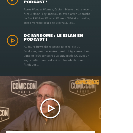
PODCAST !
Après Wonder Woman, Captain Marvel, et le récent
film Birds of Prey, mais aussi avec la venue proche
de Black Widow, Wonder Woman 1984 et un casting
très diversifié pour The Eternals, les ...
DC FANDOME : LE BILAN EN
PODCAST !
Au cours du weekend passé se tenait le DC
Fandome, premier évènement intégralement en
ligne et 100% consacré aux univers de DC, avec un
angle définitivement axé sur les adaptations
filmiques ...