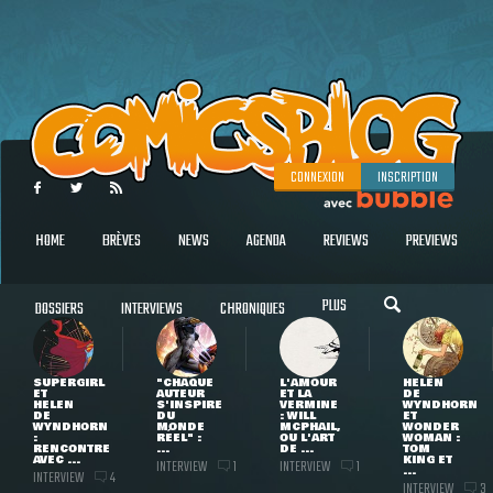
CONNEXION
INSCRIPTION
HOME
BRÈVES
NEWS
AGENDA
REVIEWS
PREVIEWS
PLUS
DOSSIERS
INTERVIEWS
CHRONIQUES
SUPERGIRL
"CHAQUE
L'AMOUR
HELEN
ET
AUTEUR
ET LA
DE
HELEN
S'INSPIRE
VERMINE
WYNDHORN
DE
DU
: WILL
ET
WYNDHORN
MONDE
MCPHAIL,
WONDER
:
RÉEL" :
OU L'ART
WOMAN :
RENCONTRE
...
DE ...
TOM
AVEC ...
KING ET
INTERVIEW
INTERVIEW
1
1
...
INTERVIEW
4
INTERVIEW
3