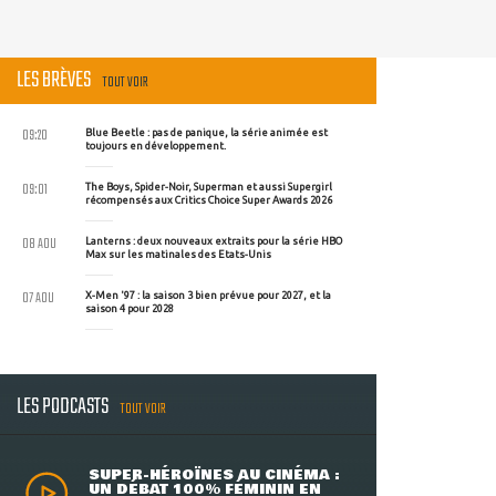
LES BRÈVES
TOUT VOIR
09:20
Blue Beetle : pas de panique, la série animée est
toujours en développement.
09:01
The Boys, Spider-Noir, Superman et aussi Supergirl
récompensés aux Critics Choice Super Awards 2026
08 AOU
Lanterns : deux nouveaux extraits pour la série HBO
Max sur les matinales des Etats-Unis
07 AOU
X-Men '97 : la saison 3 bien prévue pour 2027, et la
saison 4 pour 2028
LES PODCASTS
TOUT VOIR
SUPER-HÉROÏNES AU CINÉMA :
UN DÉBAT 100% FÉMININ EN