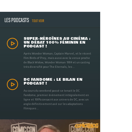
LES PODCASTS
TOUT VOIR
SUPER-HÉROÏNES AU CINÉMA :
UN DÉBAT 100% FÉMININ EN
PODCAST !
Après Wonder Woman, Captain Marvel, et le récent
film Birds of Prey, mais aussi avec la venue proche
de Black Widow, Wonder Woman 1984 et un casting
très diversifié pour The Eternals, les ...
DC FANDOME : LE BILAN EN
PODCAST !
Au cours du weekend passé se tenait le DC
Fandome, premier évènement intégralement en
ligne et 100% consacré aux univers de DC, avec un
angle définitivement axé sur les adaptations
filmiques ...