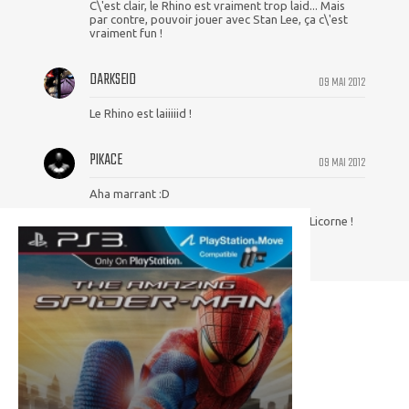
C\'est clair, le Rhino est vraiment trop laid... Mais
par contre, pouvoir jouer avec Stan Lee, ça c\'est
vraiment fun !
DARKSEID
09 MAI 2012
Le Rhino est laiiiiid !
PIKACE
09 MAI 2012
Aha marrant :D
Par contre, c\'est pas un Rhino, c\'est une Licorne !