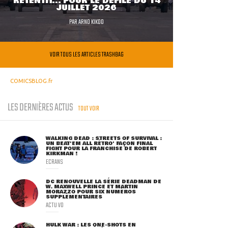
RETENTIT... POUR LE DÉFILÉ DU 14
JUILLET 2026
PAR
ARNO KIKOO
VOIR TOUS LES ARTICLES TRASHBAG
COMICSBLOG.fr
LES DERNIÈRES ACTUS
TOUT VOIR
WALKING DEAD : STREETS OF SURVIVAL :
UN BEAT'EM ALL RÉTRO' FAÇON FINAL
FIGHT POUR LA FRANCHISE DE ROBERT
KIRKMAN !
ECRANS
DC RENOUVELLE LA SÉRIE DEADMAN DE
W. MAXWELL PRINCE ET MARTIN
MORAZZO POUR SIX NUMÉROS
SUPPLÉMENTAIRES
ACTU VO
HULK WAR : LES ONE-SHOTS EN