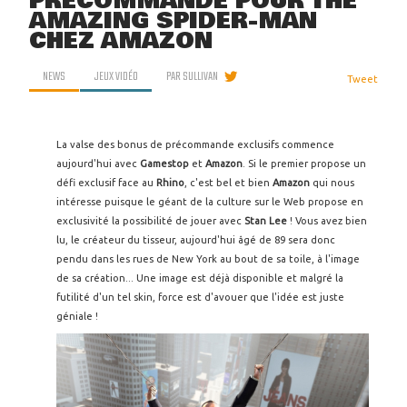
PRÉCOMMANDE POUR THE
AMAZING SPIDER-MAN
CHEZ AMAZON
NEWS
JEUX VIDÉO
PAR
SULLIVAN
Tweet
La valse des bonus de précommande exclusifs commence
aujourd'hui avec
Gamestop
et
Amazon
. Si le premier propose un
défi exclusif face au
Rhino
, c'est bel et bien
Amazon
qui nous
intéresse puisque le géant de la culture sur le Web propose en
exclusivité la possibilité de jouer avec
Stan Lee
! Vous avez bien
lu, le créateur du tisseur, aujourd'hui âgé de 89 sera donc
pendu dans les rues de New York au bout de sa toile, à l'image
de sa création... Une image est déjà disponible et malgré la
futilité d'un tel skin, force est d'avouer que l'idée est juste
géniale !