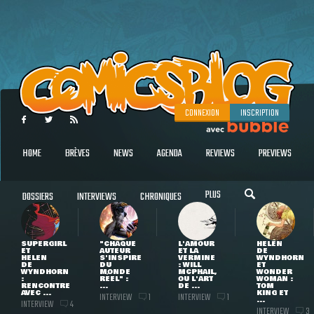
CONNEXION
INSCRIPTION
HOME
BRÈVES
NEWS
AGENDA
REVIEWS
PREVIEWS
PLUS
DOSSIERS
INTERVIEWS
CHRONIQUES
SUPERGIRL
"CHAQUE
L'AMOUR
HELEN
ET
AUTEUR
ET LA
DE
HELEN
S'INSPIRE
VERMINE
WYNDHORN
DE
DU
: WILL
ET
WYNDHORN
MONDE
MCPHAIL,
WONDER
:
RÉEL" :
OU L'ART
WOMAN :
RENCONTRE
...
DE ...
TOM
AVEC ...
KING ET
INTERVIEW
INTERVIEW
1
1
...
INTERVIEW
4
INTERVIEW
3