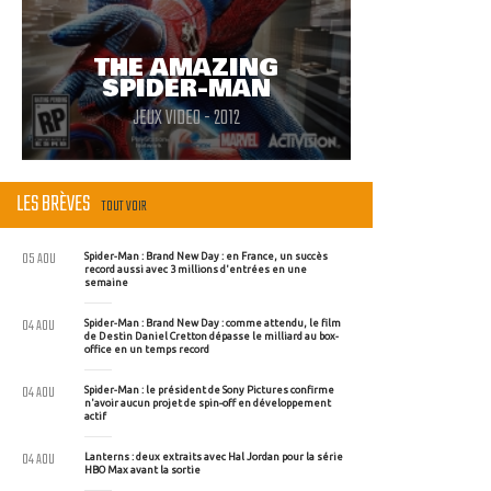
THE AMAZING
SPIDER-MAN
JEUX VIDEO - 2012
LES BRÈVES
TOUT VOIR
05 AOU
Spider-Man : Brand New Day : en France, un succès
record aussi avec 3 millions d'entrées en une
semaine
04 AOU
Spider-Man : Brand New Day : comme attendu, le film
de Destin Daniel Cretton dépasse le milliard au box-
office en un temps record
04 AOU
Spider-Man : le président de Sony Pictures confirme
n'avoir aucun projet de spin-off en développement
actif
04 AOU
Lanterns : deux extraits avec Hal Jordan pour la série
HBO Max avant la sortie