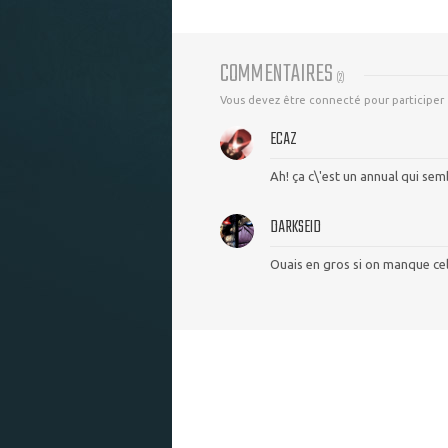
COMMENTAIRES
(
2
)
Vous devez être connecté pour participer
ECAZ
Ah! ça c\'est un annual qui sem
DARKSEID
Ouais en gros si on manque celu