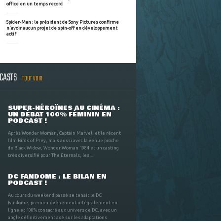
office en un temps record
Spider-Man : le président de Sony Pictures confirme
n'avoir aucun projet de spin-off en développement
actif
DCASTS
TOUT VOIR
SUPER-HÉROÏNES AU CINÉMA :
UN DÉBAT 100% FÉMININ EN
PODCAST !
Après Wonder Woman, Captain Marvel, et le récent
film Birds of Prey, mais aussi avec la venue proche
de Black Widow, Wonder Woman 1984 et un casting
très diversifié pour The Eternals, les ...
DC FANDOME : LE BILAN EN
PODCAST !
Au cours du weekend passé se tenait le DC
Fandome, premier évènement intégralement en
ligne et 100% consacré aux univers de DC, avec un
angle définitivement axé sur les adaptations