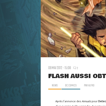
09 MAI 2012 - 15:08
2
FLASH AUSSI OB
NEWS
DC COMICS
PAR
ALFRO
Après l'annonce des
Annuals
pour
Detec