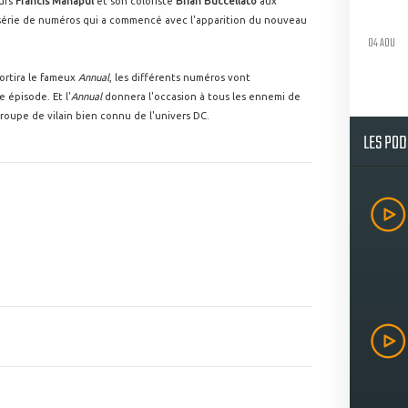
ours
Francis Manapul
et son coloriste
Brian Buccellato
aux
 série de numéros qui a commencé avec l'apparition du nouveau
04 AOU
ortira le fameux
Annual
, les différents numéros vont
 épisode. Et l'
Annual
donnera l'occasion à tous les ennemi de
groupe de vilain bien connu de l'univers DC.
LES PO