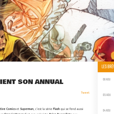
LES BR
06 AOU
TIENT SON ANNUAL
Tweet
05 AOU
tive Comics
et
Superman
, c'est la série
Flash
qui se fend aussi
04 AOU