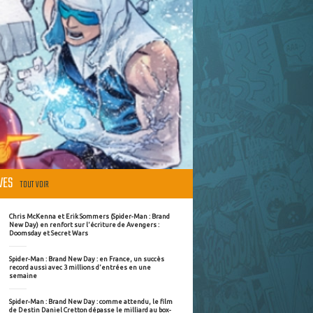
ÈVES
TOUT VOIR
Chris McKenna et Erik Sommers (Spider-Man : Brand
New Day) en renfort sur l'écriture de Avengers :
Doomsday et Secret Wars
Spider-Man : Brand New Day : en France, un succès
record aussi avec 3 millions d'entrées en une
semaine
Spider-Man : Brand New Day : comme attendu, le film
de Destin Daniel Cretton dépasse le milliard au box-