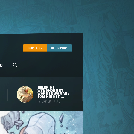
CONNEXION
INSCRIPTION
US
HELEN DE
WYNDHORN ET
WONDER WOMAN :
TOM KING ET ...
INTERVIEW
3