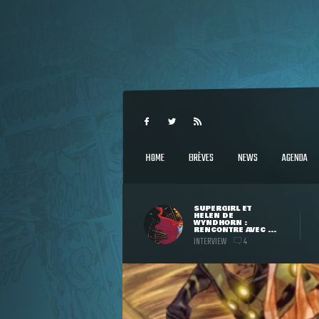
HOME
BRÈVES
NEWS
AGENDA
SUPERGIRL ET
HELEN DE
WYNDHORN :
RENCONTRE AVEC ...
INTERVIEW
4