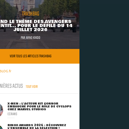
TRASHBAG
ND LE THÈME DES AVENGERS
NTIT... POUR LE DÉFILÉ DU 14
JUILLET 2026
PAR
ARNO KIKOO
VOIR TOUS LES ARTICLES TRASHBAG
BLOG.fr
NIÈRES ACTUS
TOUT VOIR
X-MEN : L'ACTEUR KIT CONNOR
EMBAUCHÉ POUR LE RÔLE DE CYCLOPS
CHEZ MARVEL STUDIOS
ECRANS
RINGO AWARDS 2026 : DÉCOUVREZ
L'ENSEMBLE DE LA SÉLECTION !