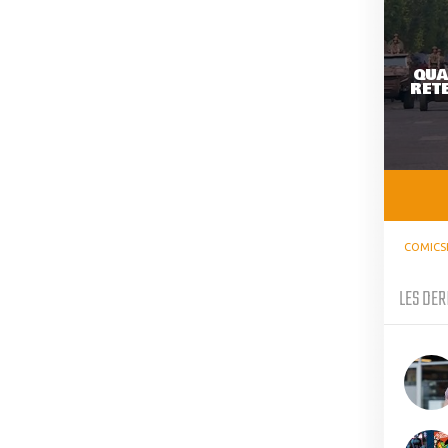
QUA
RETE
COMICS
LES DER