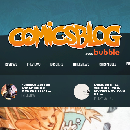
PL
REVIEWS
PREVIEWS
DOSSIERS
INTERVIEWS
CHRONIQUES
"CHAQUE AUTEUR
L'AMOUR ET LA
S'INSPIRE DU
VERMINE : WILL
MONDE RÉEL" : ...
MCPHAIL, OU L'ART
DE ...
INTERVIEW
1
INTERVIEW
1