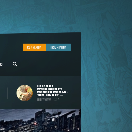
CONNEXION
INSCRIPTION
US
HELEN DE
WYNDHORN ET
WONDER WOMAN :
TOM KING ET ...
INTERVIEW
3