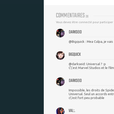
COMMENTAIRES
(
20
)
Vous devez être connecté pour participer
DARKSEID
@Bigquick : Mea Culpa, je vais
BIGQUICK
@darkseid: Universal ? :p
C\'est Marvel Studios et le fil
DARKSEID
Impossible, les droits de Spid
Universal. Seul un accords entr
c\'est fort peu probable
VAL:.