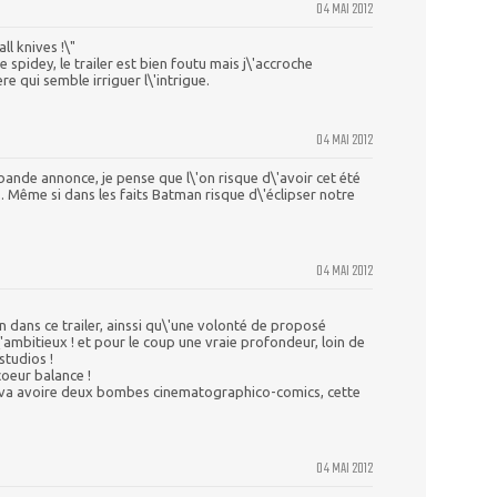
04 MAI 2012
l knives !\"
e spidey, le trailer est bien foutu mais j\'accroche
 qui semble irriguer l\'intrigue.
04 MAI 2012
a bande annonce, je pense que l\'on risque d\'avoir cet été
 Même si dans les faits Batman risque d\'éclipser notre
04 MAI 2012
n dans ce trailer, ainssi qu\'une volonté de proposé
'ambitieux ! et pour le coup une vraie profondeur, loin de
studios !
oeur balance !
on va avoire deux bombes cinematographico-comics, cette
04 MAI 2012