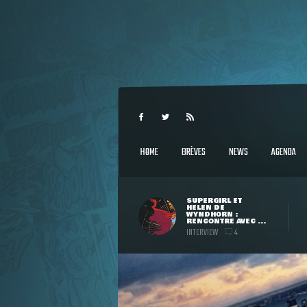
HOME
BRÈVES
NEWS
AGENDA
SUPERGIRL ET
HELEN DE
WYNDHORN :
RENCONTRE AVEC ...
INTERVIEW
4