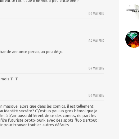
ment se fait il que l\'on voit si peu oncle ben ?
04 MAI 2012
04 MAI 2012
 bande annonce perso, un peu déçu.
04 MAI 2012
 mois T_T
04 MAI 2012
n masque, alors que dans les comics, il est tellement
on identité secrète? C\'est un peu un gros bémol que je
ilm à l\'air aussi différent de ce des comics, de part les
eu film futuriste proto-punk avec des spots fluo partout :
r pour trouver tout les autres défauts...