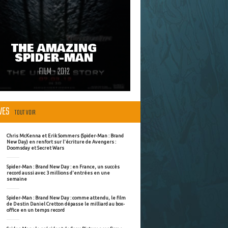
THE AMAZING
SPIDER-MAN
FILM - 2012
ÈVES
TOUT VOIR
Chris McKenna et Erik Sommers (Spider-Man : Brand
New Day) en renfort sur l'écriture de Avengers :
Doomsday et Secret Wars
Spider-Man : Brand New Day : en France, un succès
record aussi avec 3 millions d'entrées en une
semaine
Spider-Man : Brand New Day : comme attendu, le film
de Destin Daniel Cretton dépasse le milliard au box-
office en un temps record