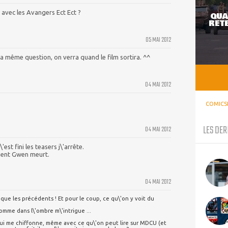
en avec les Avangers Ect Ect ?
QUA
RETE
05 MAI 2012
a même question, on verra quand le film sortira. ^^
04 MAI 2012
COMICS
LES DER
04 MAI 2012
'est fini les teasers j\'arrête.
ment Gwen meurt.
04 MAI 2012
ue les précédents ! Et pour le coup, ce qu\'on y voit du
omme dans l\'ombre m\'intrigue ...
ui me chiffonne, même avec ce qu\'on peut lire sur MDCU (et