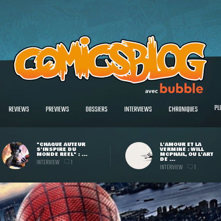
PL
REVIEWS
PREVIEWS
DOSSIERS
INTERVIEWS
CHRONIQUES
"CHAQUE AUTEUR
L'AMOUR ET LA
S'INSPIRE DU
VERMINE : WILL
MONDE RÉEL" : ...
MCPHAIL, OU L'ART
DE ...
INTERVIEW
1
INTERVIEW
1