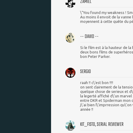
ZAMIEL
\"You found my weakness ! Smal
Au moins il envoit de la vanne l
moyennent à cette quête du père
-- DAVID --
Si le film est à la hauteur de l
deux bons films de superhéros.
bon Peter Parker.
SERGIO
raah !! c\'est bon !!!!
on sent clairement de la tensio
quelque chose de serieux et d\
la legerté affiché d\'un marvel 
entre DKR et Spiderman mon c
j\'ai bien l\'imprression qu\'
année !!
KIT_FISTO, SERIAL REVIEWER