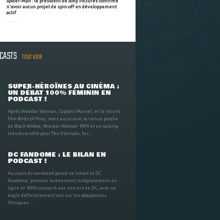
Spider-Man : le président de Sony Pictures confirme
n'avoir aucun projet de spin-off en développement
actif
DCASTS
TOUT VOIR
SUPER-HÉROÏNES AU CINÉMA :
UN DÉBAT 100% FÉMININ EN
PODCAST !
Après Wonder Woman, Captain Marvel, et le récent
film Birds of Prey, mais aussi avec la venue proche
de Black Widow, Wonder Woman 1984 et un casting
très diversifié pour The Eternals, les ...
DC FANDOME : LE BILAN EN
PODCAST !
Au cours du weekend passé se tenait le DC
Fandome, premier évènement intégralement en
ligne et 100% consacré aux univers de DC, avec un
angle définitivement axé sur les adaptations
filmiques ...