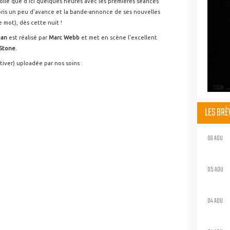
 dévoilé que d'ici quelques heures avec les premières séances
ris un peu d'avance et la bande-annonce de ses nouvelles
e mot), dès cette nuit !
Man
est réalisé par
Marc Webb
et met en scène l'excellent
Stone.
ctiver) uploadée par nos soins :
LES BR
06 AOU
05 AOU
04 AOU