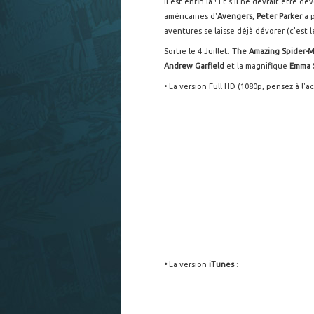
Il est enfin là ! Et s'il ne devrait être
américaines d'
Avengers
,
Peter Parker
a p
aventures se laisse déjà dévorer (c'est l
Sortie le 4 Juillet.
The Amazing Spider-
Andrew Garfield
et la magnifique
Emma 
• La version Full HD (1080p, pensez à l'a
•
La version
iTunes
: