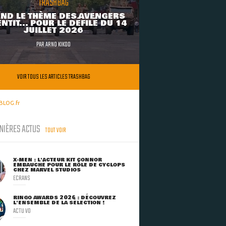
TRASHBAG
ND LE THÈME DES AVENGERS
NTIT... POUR LE DÉFILÉ DU 14
JUILLET 2026
PAR
ARNO KIKOO
VOIR TOUS LES ARTICLES TRASHBAG
BLOG.fr
NIÈRES ACTUS
TOUT VOIR
X-MEN : L'ACTEUR KIT CONNOR
EMBAUCHÉ POUR LE RÔLE DE CYCLOPS
CHEZ MARVEL STUDIOS
ECRANS
RINGO AWARDS 2026 : DÉCOUVREZ
L'ENSEMBLE DE LA SÉLECTION !
ACTU VO