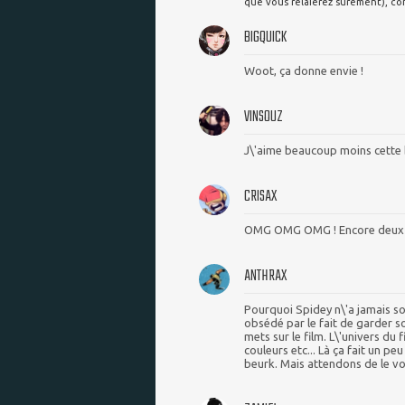
que vous relaierez surement), com
BIGQUICK
Woot, ça donne envie !
VINSOUZ
J\'aime beaucoup moins cette
CRISAX
OMG OMG OMG ! Encore deux
ANTHRAX
Pourquoi Spidey n\'a jamais so
obsédé par le fait de garder s
mets sur le film. L\'univers du f
couleurs etc... Là ça fait un p
beurk. Mais attendons de le voi