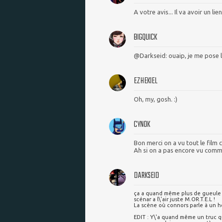
A votre avis... Il va avoir un li
BIGQUICK
@Darkseid: ouaip, je me pose l
EZHEKIEL
Oh, my, gosh. :)
CYNOK
Bon merci on a vu tout le film c\
Ah si on a pas encore vu com
DARKSEID
ça a quand même plus de gueule q
scénar a l\'air juste M.OR.T.E.L !
La scène où connors parle à un h
EDIT : Y\'a quand même un truc q