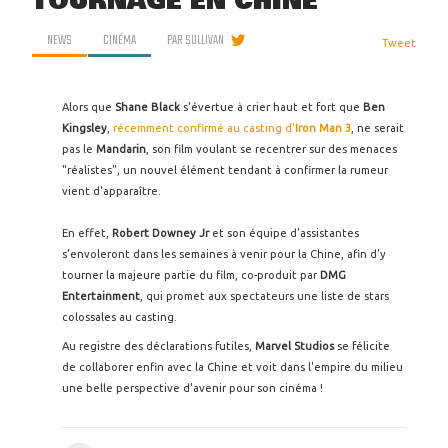
TOURNAGE EN CHINE
NEWS
CINÉMA
PAR
SULLIVAN
Tweet
Alors que
Shane Black
s'évertue à crier haut et fort que
Ben
Kingsley
,
récemment confirmé au casting d'
Iron Man 3
, ne serait
pas le
Mandarin
, son film voulant se recentrer sur des menaces
"réalistes", un nouvel élément tendant à confirmer la rumeur
vient d'apparaître.
En effet,
Robert Downey Jr
et son équipe d'assistantes
s'envoleront dans les semaines à venir pour la Chine, afin d'y
tourner la majeure partie du film, co-produit par
DMG
Entertainment
, qui promet aux spectateurs une liste de stars
colossales au casting.
Au registre des déclarations futiles,
Marvel Studios
se félicite
de collaborer enfin avec la Chine et voit dans l'empire du milieu
une belle perspective d'avenir pour son cinéma !