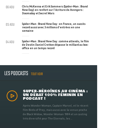
06 AOU
Chris McKenna et Erik Sommers (Spider-Man : Brand
New Day) en renfort sur l'écriture de Avengers :
Doomsday et Secret Wars
05 AOU
Spider-Man : Brand New Day : en France, un succès
record aussi avec 3 millions d'entrées en une
semaine
04 AOU
Spider-Man : Brand New Day : comme attendu, le film
de Destin Daniel Cretton dépasse le milliard au box-
office en un temps record
LES PODCASTS
TOUT VOIR
SUPER-HÉROÏNES AU CINÉMA :
UN DÉBAT 100% FÉMININ EN
PODCAST !
Après Wonder Woman, Captain Marvel, et le récent
film Birds of Prey, mais aussi avec la venue proche
de Black Widow, Wonder Woman 1984 et un casting
très diversifié pour The Eternals, les ...