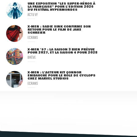
UNE EXPOSITION "LES SUPER-HÉROS À
LA FRANÇAISE" POUR L'ÉDITION 2026
DU FESTIVAL HYPERMONDES
ACTU VF
X-MEN : SADIE SINK CONFIRME SON
RETOUR POUR LE FILM DE JAKE
SCHREIER
ECRANS
X-MEN '97 : LA SAISON 3 BIEN PRÉVUE
POUR 2027, ET LA SAISON 4 POUR 2028
BRÈVE
X-MEN : L'ACTEUR KIT CONNOR
EMBAUCHÉ POUR LE RÔLE DE CYCLOPS
CHEZ MARVEL STUDIOS
ECRANS