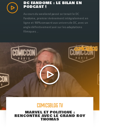
DC FANDOME : LE BILAN EN
PODCAST !
Au cours du weekend passé se tenait le DC
Fandome, premier évènement intégralement en
ligne et 100% consacré aux univers de DC, avec un
angle définitivement axé sur les adaptations
filmiques ...
COMICSBLOG TV
MARVEL ET POLITIQUE :
RENCONTRE AVEC LE GRAND ROY
THOMAS