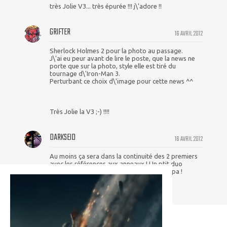
très Jolie V3... très épurée !!! j\'adore !!
GRIFTER
16 AVRIL 2012
Sherlock Holmes 2 pour la photo au passage.
J\'ai eu peur avant de lire le poste, que la news ne
porte que sur la photo, style elle est tiré du
tournage d\'Iron-Man 3.
Perturbant ce choix d\'image pour cette news ^^
Très Jolie la V3 ;-) !!!!
DARKSEID
16 AVRIL 2012
Au moins ça sera dans la continuité des 2 premiers
avec les références aux anneaux ! Un ptit duo
Mandarin/Fantome pourrait être très sympa !