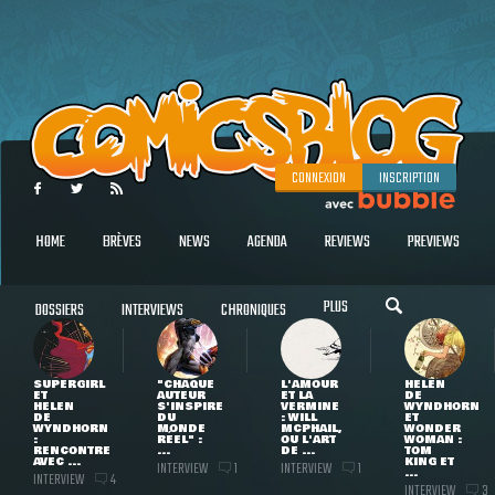
CONNEXION
INSCRIPTION
HOME
BRÈVES
NEWS
AGENDA
REVIEWS
PREVIEWS
PLUS
DOSSIERS
INTERVIEWS
CHRONIQUES
SUPERGIRL
"CHAQUE
L'AMOUR
HELEN
ET
AUTEUR
ET LA
DE
HELEN
S'INSPIRE
VERMINE
WYNDHORN
DE
DU
: WILL
ET
WYNDHORN
MONDE
MCPHAIL,
WONDER
:
RÉEL" :
OU L'ART
WOMAN :
RENCONTRE
...
DE ...
TOM
AVEC ...
KING ET
INTERVIEW
INTERVIEW
1
1
...
INTERVIEW
4
INTERVIEW
3