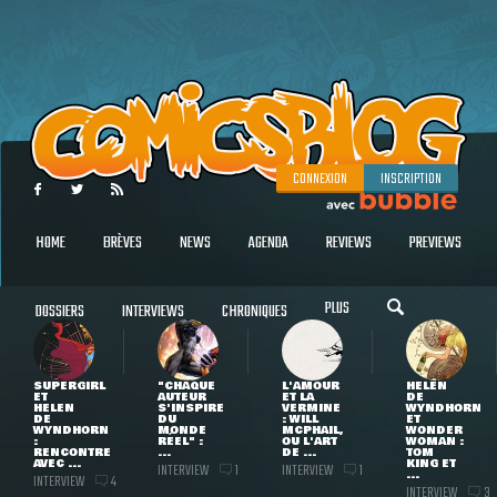
CONNEXION
INSCRIPTION
HOME
BRÈVES
NEWS
AGENDA
REVIEWS
PREVIEWS
PLUS
DOSSIERS
INTERVIEWS
CHRONIQUES
SUPERGIRL
"CHAQUE
L'AMOUR
HELEN
ET
AUTEUR
ET LA
DE
HELEN
S'INSPIRE
VERMINE
WYNDHORN
DE
DU
: WILL
ET
WYNDHORN
MONDE
MCPHAIL,
WONDER
:
RÉEL" :
OU L'ART
WOMAN :
RENCONTRE
...
DE ...
TOM
AVEC ...
KING ET
INTERVIEW
INTERVIEW
1
1
...
INTERVIEW
4
INTERVIEW
3