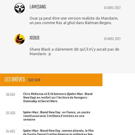
LAMESANG
10 AVRIL 2012
Ouai ça peut être une version realiste du Mandarin,
un peu comme Ras al ghul dans Batman Begins.
XIDIUS
10 AVRIL 2012
Shane Black a clairement dit qu\'il n\'y aurait pas de
Mandarin. :p
LES BRÈVES
TOUT VOIR
06 AOU
Chris McKenna et Erik Sommers (Spider-Man : Brand
New Day) en renfort sur l'écriture de Avengers :
Doomsday et Secret Wars
05 AOU
Spider-Man : Brand New Day : en France, un succès
record aussi avec 3 millions d'entrées en une
semaine
04 AOU
Spider-Man : Brand New Day : comme attendu, le film
de Destin Daniel Cretton dépasse le milliard au box-