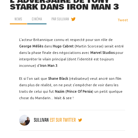
L'ADVERSAIRE DE TONY
STARK DANS IRON MAN 3
NEWS
CINÉMA
PAR
SULLIVAN
Tweet
L'acteur Britannique connu et respecté pour son rôle de
George Méliès
dans
Hugo Cabret
(Martin Scorcese) serait entré
dans la phase finale des négociations avec
Marvel Studios
pour
interpréter le vilain principal (dont l'identité est toujours
inconnue) d'
Iron Man 3
.
Et si l'on sait que
Shane Black
(réalisateur) veut ancré son film
dans plus de réalité, on ne peut s'empêcher de voir dans les
traits de celui qui fut
Nazim
(
Prince Of Persia
) un petit quelque
chose du Mandarin... Wait & see !
SULLIVAN
EST SUR TWITTER