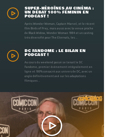
SUPER-HÉROÏNES AU CINÉMA :
UN DÉBAT 100% FÉMININ EN
PODCAST !
Après Wonder Woman, Captain Marvel, et le récent
film Birds of Prey, mais aussi avec la venue proche
de Black Widow, Wonder Woman 1984 et un casting
très diversifié pour The Eternals, les ...
DC FANDOME : LE BILAN EN
PODCAST !
Au cours du weekend passé se tenait le DC
Fandome, premier évènement intégralement en
ligne et 100% consacré aux univers de DC, avec un
angle définitivement axé sur les adaptations
filmiques ...