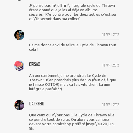
J\'pense pas m\'offrir l\'intégrale cycle de Thrawn
étant donné que je les ai déjà en albums
séparés...PAr contre pour les deux autres c\'est sûr
qu\'ils seront dans ma collec\'
10 AVRIL 2012
Ca me donne envi de relire le Cycle de Thrawn tout
cela !
CRISAX
10 AVRIL 2012
Ah oui carrément je me prendrais Le Cycle de
Thrawn ! J\'en prendrais plus de SW (faut déjà que
je finisse KOTOR) mais ça fais vite cher... Là une
intégrale parfait ! :)
DARKSEID
10 AVRIL 2012
Que ceux qui n\'ont pas lu le Cycle de Thrawn aille
se pendre tout de suite. Ou alors vous campez
devant votre comicshop préféré jusqu\'au 20 juin,
8h.