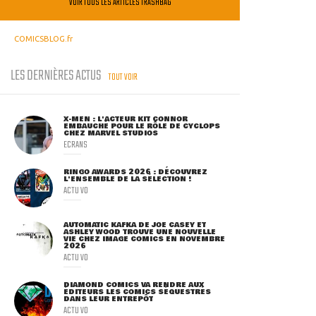
VOIR TOUS LES ARTICLES TRASHBAG
COMICSBLOG.fr
LES DERNIÈRES ACTUS
TOUT VOIR
X-MEN : L'ACTEUR KIT CONNOR
EMBAUCHÉ POUR LE RÔLE DE CYCLOPS
CHEZ MARVEL STUDIOS
ECRANS
RINGO AWARDS 2026 : DÉCOUVREZ
L'ENSEMBLE DE LA SÉLECTION !
ACTU VO
AUTOMATIC KAFKA DE JOE CASEY ET
ASHLEY WOOD TROUVE UNE NOUVELLE
VIE CHEZ IMAGE COMICS EN NOVEMBRE
2026
ACTU VO
DIAMOND COMICS VA RENDRE AUX
ÉDITEURS LES COMICS SÉQUESTRÉS
DANS LEUR ENTREPÔT
ACTU VO