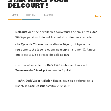
STAR WARS POUR
DELCOURT !
NEWS
DELCOURT
PAR
WOULFO
Tweet
Delcourt
vient de dévoiler les couvertures de trois titres
Star
Wars
qui paraîtront durant les tant attendus mois de l'été :
-
Le Cycle de Thrawn
qui paraîtra le 20 juin, intégrale qui
regroupe toute la série éponyme (surprenant, non ?). A noter
que c'est la suite directe du sixième film
- Le quatrième volet de
Dark Times
sobrement intitulé
Traversée du Désert
prévu pour le 4 juillet
- Enfin,
Dark Vador - Mission Fatale
, douzième volume de la
franchise
Côté Obscur
paraîtra le 22 août.