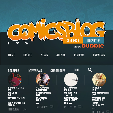
CONNEXION
INSCRIPTION
HOME
BRÈVES
NEWS
AGENDA
REVIEWS
PREVIEWS
PLUS
DOSSIERS
INTERVIEWS
CHRONIQUES
SUPERGIRL
"CHAQUE
L'AMOUR
HELEN
ET
AUTEUR
ET LA
DE
HELEN
S'INSPIRE
VERMINE
WYNDHORN
DE
DU
: WILL
ET
WYNDHORN
MONDE
MCPHAIL,
WONDER
:
RÉEL" :
OU L'ART
WOMAN :
RENCONTRE
...
DE ...
TOM
AVEC ...
KING ET
INTERVIEW
INTERVIEW
1
1
...
INTERVIEW
4
INTERVIEW
3