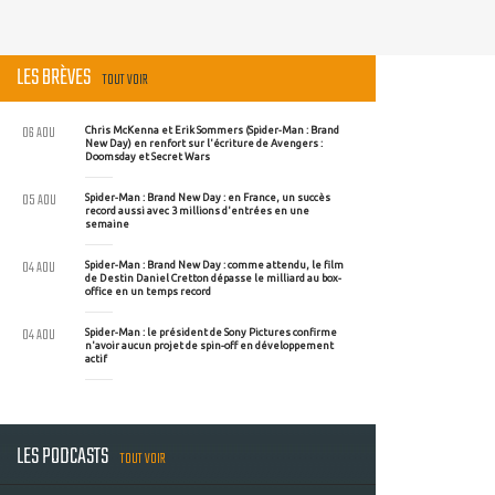
LES BRÈVES
TOUT VOIR
06 AOU
Chris McKenna et Erik Sommers (Spider-Man : Brand
New Day) en renfort sur l'écriture de Avengers :
Doomsday et Secret Wars
05 AOU
Spider-Man : Brand New Day : en France, un succès
record aussi avec 3 millions d'entrées en une
semaine
04 AOU
Spider-Man : Brand New Day : comme attendu, le film
de Destin Daniel Cretton dépasse le milliard au box-
office en un temps record
04 AOU
Spider-Man : le président de Sony Pictures confirme
n'avoir aucun projet de spin-off en développement
actif
LES PODCASTS
TOUT VOIR