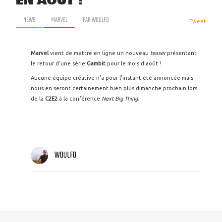
EN AOÛT !
NEWS
MARVEL
PAR
WOULFO
Tweet
Marvel
vient de mettre en ligne un nouveau
teaser
présentant
le retour d'une série
Gambit
pour le mois d'août !
Aucune équipe créative n'a pour l'instant été annoncée mais
nous en seront certainement bien plus dimanche prochain lors
de la
C2E2
à la conférence
Next Big Thing
.
WOULFO