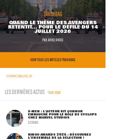
TRASHBAG
QUAND LE THÈME DES AVENGERS
RETENTIT... POUR LE DÉFILÉ DU 14
JUILLET 2026
PAR
ARNO KIKOO
VOIR TOUS LES ARTICLES TRASHBAG
COMICSBLOG.fr
LES DERNIÈRES ACTUS
TOUT VOIR
X-MEN : L'ACTEUR KIT CONNOR
EMBAUCHÉ POUR LE RÔLE DE CYCLOPS
CHEZ MARVEL STUDIOS
ECRANS
RINGO AWARDS 2026 : DÉCOUVREZ
L'ENSEMBLE DE LA SÉLECTION !