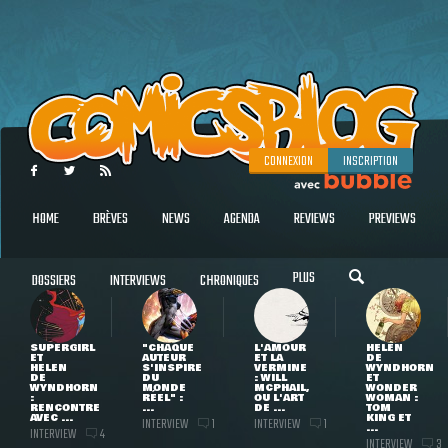
CONNEXION
INSCRIPTION
HOME
BRÈVES
NEWS
AGENDA
REVIEWS
PREVIEWS
PLUS
DOSSIERS
INTERVIEWS
CHRONIQUES
SUPERGIRL
"CHAQUE
L'AMOUR
HELEN
ET
AUTEUR
ET LA
DE
HELEN
S'INSPIRE
VERMINE
WYNDHORN
DE
DU
: WILL
ET
WYNDHORN
MONDE
MCPHAIL,
WONDER
:
RÉEL" :
OU L'ART
WOMAN :
RENCONTRE
...
DE ...
TOM
AVEC ...
KING ET
INTERVIEW
INTERVIEW
1
1
...
INTERVIEW
4
INTERVIEW
3