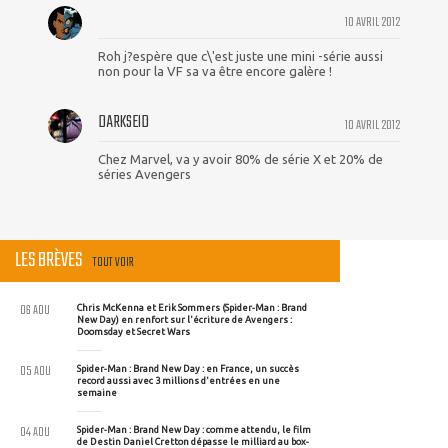
10 AVRIL 2012
Roh j?espère que c\'est juste une mini -série aussi
non pour la VF sa va être encore galère !
DARKSEID
10 AVRIL 2012
Chez Marvel, va y avoir 80% de série X et 20% de
séries Avengers
LES BRÈVES
TOUT VOIR
06 AOU
Chris McKenna et Erik Sommers (Spider-Man : Brand
New Day) en renfort sur l'écriture de Avengers :
Doomsday et Secret Wars
05 AOU
Spider-Man : Brand New Day : en France, un succès
record aussi avec 3 millions d'entrées en une
semaine
04 AOU
Spider-Man : Brand New Day : comme attendu, le film
de Destin Daniel Cretton dépasse le milliard au box-