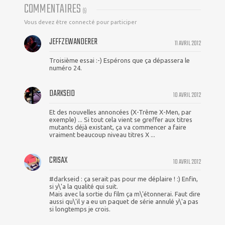
COMMENTAIRES
(
5
)
Vous devez être connecté pour participer
JEFFZEWANDERER
11 AVRIL 2012
Troisième essai :-) Espérons que ça dépassera le
numéro 24.
DARKSEID
10 AVRIL 2012
Et des nouvelles annoncées (X-Trême X-Men, par
exemple) ... Si tout cela vient se greffer aux titres
mutants déjà existant, ça va commencer a faire
vraiment beaucoup niveau titres X ...
CRISAX
10 AVRIL 2012
#darkseid : ça serait pas pour me déplaire ! :) Enfin,
si y\'a la qualité qui suit.
Mais avec la sortie du film ça m\'étonnerai. Faut dire
aussi qu\'il y a eu un paquet de série annulé y\'a pas
si longtemps je crois.