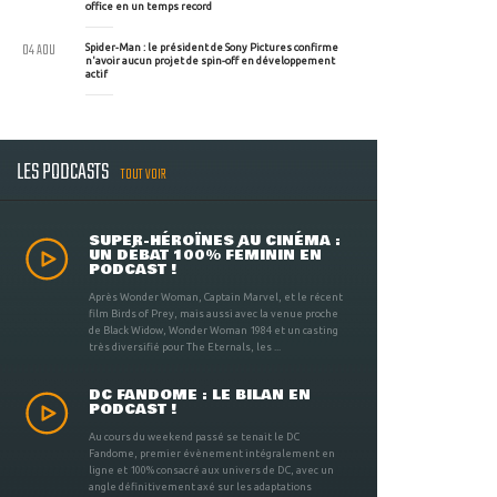
office en un temps record
04 AOU
Spider-Man : le président de Sony Pictures confirme
n'avoir aucun projet de spin-off en développement
actif
LES PODCASTS
TOUT VOIR
SUPER-HÉROÏNES AU CINÉMA :
UN DÉBAT 100% FÉMININ EN
PODCAST !
Après Wonder Woman, Captain Marvel, et le récent
film Birds of Prey, mais aussi avec la venue proche
de Black Widow, Wonder Woman 1984 et un casting
très diversifié pour The Eternals, les ...
DC FANDOME : LE BILAN EN
PODCAST !
Au cours du weekend passé se tenait le DC
Fandome, premier évènement intégralement en
ligne et 100% consacré aux univers de DC, avec un
angle définitivement axé sur les adaptations