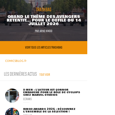
TRASHBAG
QUAND LE THÈME DES AVENGERS
RETENTIT... POUR LE DÉFILÉ DU 14
JUILLET 2026
PAR
ARNO KIKOO
VOIR TOUS LES ARTICLES TRASHBAG
COMICSBLOG.fr
LES DERNIÈRES ACTUS
TOUT VOIR
X-MEN : L'ACTEUR KIT CONNOR
EMBAUCHÉ POUR LE RÔLE DE CYCLOPS
CHEZ MARVEL STUDIOS
ECRANS
RINGO AWARDS 2026 : DÉCOUVREZ
L'ENSEMBLE DE LA SÉLECTION !