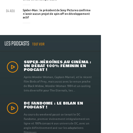
04 AOU
Spider-Man : le président de Sony Pictures confirme
n'avoir aucun projet de spin-off en développement
actif
LES PODCASTS
TOUT VOIR
SUPER-HÉROÏNES AU CINÉMA :
UN DÉBAT 100% FÉMININ EN
PODCAST !
Après Wonder Woman, Captain Marvel, et le récent
film Birds of Prey, mais aussi avec la venue proche
de Black Widow, Wonder Woman 1984 et un casting
très diversifié pour The Eternals, les ...
DC FANDOME : LE BILAN EN
PODCAST !
Au cours du weekend passé se tenait le DC
Fandome, premier évènement intégralement en
ligne et 100% consacré aux univers de DC, avec un
angle définitivement axé sur les adaptations
filmiques ...