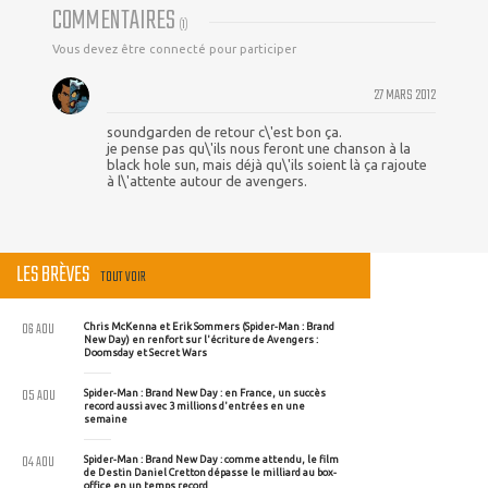
COMMENTAIRES
(
1
)
Vous devez être connecté pour participer
27 MARS 2012
soundgarden de retour c\'est bon ça.
je pense pas qu\'ils nous feront une chanson à la
black hole sun, mais déjà qu\'ils soient là ça rajoute
à l\'attente autour de avengers.
LES BRÈVES
TOUT VOIR
06 AOU
Chris McKenna et Erik Sommers (Spider-Man : Brand
New Day) en renfort sur l'écriture de Avengers :
Doomsday et Secret Wars
05 AOU
Spider-Man : Brand New Day : en France, un succès
record aussi avec 3 millions d'entrées en une
semaine
04 AOU
Spider-Man : Brand New Day : comme attendu, le film
de Destin Daniel Cretton dépasse le milliard au box-
office en un temps record