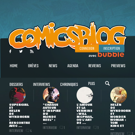
CONNEXION
INSCRIPTION
HOME
BRÈVES
NEWS
AGENDA
REVIEWS
PREVIEWS
PLUS
DOSSIERS
INTERVIEWS
CHRONIQUES
SUPERGIRL
"CHAQUE
L'AMOUR
HELEN
ET
AUTEUR
ET LA
DE
HELEN
S'INSPIRE
VERMINE
WYNDHORN
DE
DU
: WILL
ET
WYNDHORN
MONDE
MCPHAIL,
WONDER
:
RÉEL" :
OU L'ART
WOMAN :
RENCONTRE
...
DE ...
TOM
AVEC ...
KING ET
INTERVIEW
INTERVIEW
1
1
...
INTERVIEW
4
INTERVIEW
3