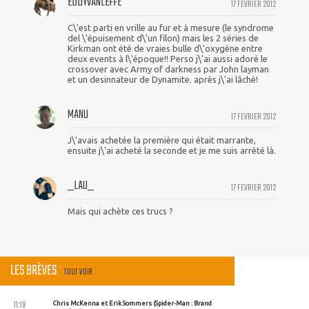
EDDYVANLEFFE
17 FEVRIER 2012
C\'est parti en vrille au fur et à mesure (le syndrome
del \'épuisement d\'un filon) mais les 2 séries de
Kirkman ont été de vraies bulle d\'oxygène entre
deux events à l\'époque!! Perso j\'ai aussi adoré le
crossover avec Army of darkness par John layman
et un desinnateur de Dynamite. après j\'ai lâché!
MANU
17 FEVRIER 2012
J\'avais achetée la première qui était marrante,
ensuite j\'ai acheté la seconde et je me suis arrêté là.
_LAU_
17 FEVRIER 2012
Mais qui achète ces trucs ?
LES BRÈVES
TOUT VOIR
11:19
Chris McKenna et Erik Sommers (Spider-Man : Brand