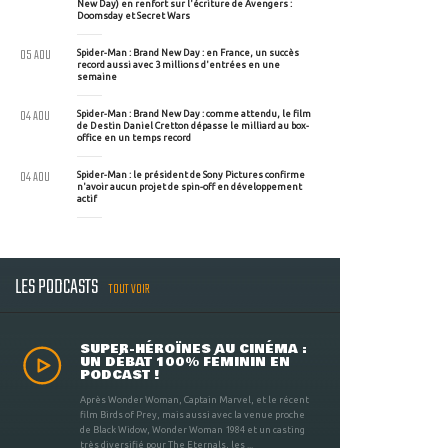
New Day) en renfort sur l'écriture de Avengers :
Doomsday et Secret Wars
05 AOU
Spider-Man : Brand New Day : en France, un succès
record aussi avec 3 millions d'entrées en une
semaine
04 AOU
Spider-Man : Brand New Day : comme attendu, le film
de Destin Daniel Cretton dépasse le milliard au box-
office en un temps record
04 AOU
Spider-Man : le président de Sony Pictures confirme
n'avoir aucun projet de spin-off en développement
actif
LES PODCASTS
TOUT VOIR
SUPER-HÉROÏNES AU CINÉMA :
UN DÉBAT 100% FÉMININ EN
PODCAST !
Après Wonder Woman, Captain Marvel, et le récent
film Birds of Prey, mais aussi avec la venue proche
de Black Widow, Wonder Woman 1984 et un casting
très diversifié pour The Eternals, les ...