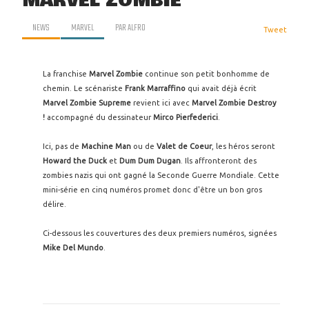
MARVEL ZOMBIE
NEWS
MARVEL
PAR
ALFRO
Tweet
La franchise
Marvel Zombie
continue son petit bonhomme de
chemin. Le scénariste
Frank Marraffino
qui avait déjà écrit
Marvel Zombie Supreme
revient ici avec
Marvel Zombie Destroy
!
accompagné du dessinateur
Mirco Pierfederici
.
Ici, pas de
Machine Man
ou de
Valet de Coeur
, les héros seront
Howard the Duck
et
Dum Dum Dugan
. Ils affronteront des
zombies nazis qui ont gagné la Seconde Guerre Mondiale. Cette
mini-série en cinq numéros promet donc d'être un bon gros
délire.
Ci-dessous les couvertures des deux premiers numéros, signées
Mike Del Mundo
.