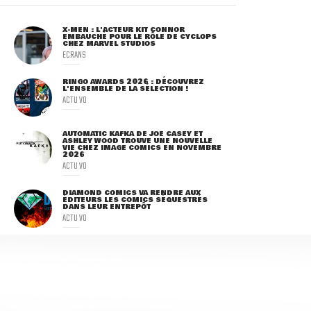
X-MEN : L'ACTEUR KIT CONNOR
EMBAUCHÉ POUR LE RÔLE DE CYCLOPS
CHEZ MARVEL STUDIOS
ECRANS
RINGO AWARDS 2026 : DÉCOUVREZ
L'ENSEMBLE DE LA SÉLECTION !
ACTU VO
AUTOMATIC KAFKA DE JOE CASEY ET
ASHLEY WOOD TROUVE UNE NOUVELLE
VIE CHEZ IMAGE COMICS EN NOVEMBRE
2026
ACTU VO
DIAMOND COMICS VA RENDRE AUX
ÉDITEURS LES COMICS SÉQUESTRÉS
DANS LEUR ENTREPÔT
ACTU VO