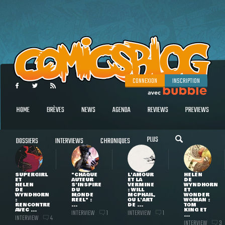
CONNEXION
INSCRIPTION
HOME
BRÈVES
NEWS
AGENDA
REVIEWS
PREVIEWS
PLUS
DOSSIERS
INTERVIEWS
CHRONIQUES
SUPERGIRL
"CHAQUE
L'AMOUR
HELEN
ET
AUTEUR
ET LA
DE
HELEN
S'INSPIRE
VERMINE
WYNDHORN
DE
DU
: WILL
ET
WYNDHORN
MONDE
MCPHAIL,
WONDER
:
RÉEL" :
OU L'ART
WOMAN :
RENCONTRE
...
DE ...
TOM
AVEC ...
KING ET
INTERVIEW
INTERVIEW
1
1
...
INTERVIEW
4
INTERVIEW
3