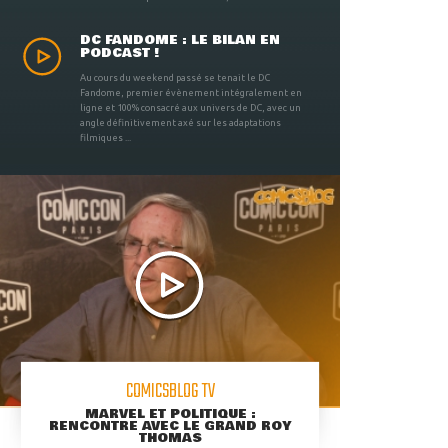
DC FANDOME : LE BILAN EN
PODCAST !
Au cours du weekend passé se tenait le DC
Fandome, premier évènement intégralement en
ligne et 100% consacré aux univers de DC, avec un
angle définitivement axé sur les adaptations
filmiques ...
COMICSBLOG TV
MARVEL ET POLITIQUE :
RENCONTRE AVEC LE GRAND ROY
THOMAS