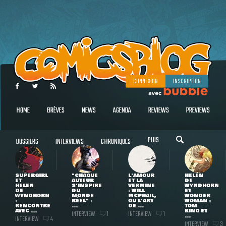
CONNEXION
INSCRIPTION
HOME
BRÈVES
NEWS
AGENDA
REVIEWS
PREVIEWS
PLUS
DOSSIERS
INTERVIEWS
CHRONIQUES
SUPERGIRL
"CHAQUE
L'AMOUR
HELEN
ET
AUTEUR
ET LA
DE
HELEN
S'INSPIRE
VERMINE
WYNDHORN
DE
DU
: WILL
ET
WYNDHORN
MONDE
MCPHAIL,
WONDER
:
RÉEL" :
OU L'ART
WOMAN :
RENCONTRE
...
DE ...
TOM
AVEC ...
KING ET
INTERVIEW
INTERVIEW
1
1
...
INTERVIEW
4
INTERVIEW
3