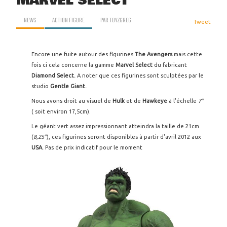
MARVEL SELECT
NEWS
ACTION FIGURE
PAR
TOYZGREG
Tweet
Encore une fuite autour des figurines
The Avengers
mais cette
fois ci cela concerne la gamme
Marvel Select
du fabricant
Diamond Select.
A noter que ces figurines sont sculptées par le
studio
Gentle Giant.
Nous avons droit au visuel de
Hulk
et de
Hawkeye
à l'échelle
7"
( soit environ 17,5cm).
Le géant vert assez impressionnant atteindra la taille de 21cm
(
8,25"
), ces figurines seront disponibles à partir d'avril 2012 aux
USA.
Pas de prix indicatif pour le moment