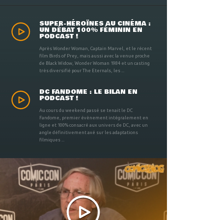
SUPER-HÉROÏNES AU CINÉMA :
UN DÉBAT 100% FÉMININ EN
PODCAST !
Après Wonder Woman, Captain Marvel, et le récent
film Birds of Prey, mais aussi avec la venue proche
de Black Widow, Wonder Woman 1984 et un casting
très diversifié pour The Eternals, les ...
DC FANDOME : LE BILAN EN
PODCAST !
Au cours du weekend passé se tenait le DC
Fandome, premier évènement intégralement en
ligne et 100% consacré aux univers de DC, avec un
angle définitivement axé sur les adaptations
filmiques ...