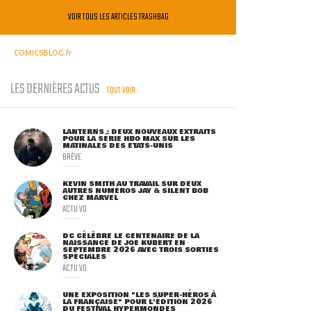
VOIR TOUS LES ARTICLES TRASHBAG
COMICSBLOG.fr
LES DERNIÈRES ACTUS
TOUT VOIR
LANTERNS : DEUX NOUVEAUX EXTRAITS
POUR LA SÉRIE HBO MAX SUR LES
MATINALES DES ETATS-UNIS
BRÈVE
KEVIN SMITH AU TRAVAIL SUR DEUX
AUTRES NUMÉROS JAY & SILENT BOB
CHEZ MARVEL
ACTU VO
DC CÉLÈBRE LE CENTENAIRE DE LA
NAISSANCE DE JOE KUBERT EN
SEPTEMBRE 2026 AVEC TROIS SORTIES
SPÉCIALES
ACTU VO
UNE EXPOSITION "LES SUPER-HÉROS À
LA FRANÇAISE" POUR L'ÉDITION 2026
DU FESTIVAL HYPERMONDES