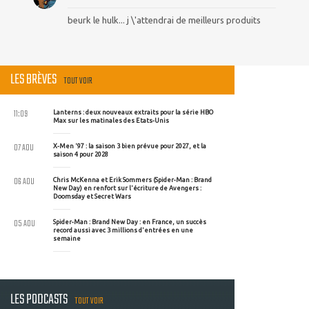
beurk le hulk... j \'attendrai de meilleurs produits
LES BRÈVES
TOUT VOIR
11:09
Lanterns : deux nouveaux extraits pour la série HBO
Max sur les matinales des Etats-Unis
07 AOU
X-Men '97 : la saison 3 bien prévue pour 2027, et la
saison 4 pour 2028
06 AOU
Chris McKenna et Erik Sommers (Spider-Man : Brand
New Day) en renfort sur l'écriture de Avengers :
Doomsday et Secret Wars
05 AOU
Spider-Man : Brand New Day : en France, un succès
record aussi avec 3 millions d'entrées en une
semaine
LES PODCASTS
TOUT VOIR