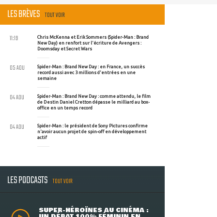
LES BRÈVES
TOUT VOIR
11:19
Chris McKenna et Erik Sommers (Spider-Man : Brand
New Day) en renfort sur l'écriture de Avengers :
Doomsday et Secret Wars
05 AOU
Spider-Man : Brand New Day : en France, un succès
record aussi avec 3 millions d'entrées en une
semaine
04 AOU
Spider-Man : Brand New Day : comme attendu, le film
de Destin Daniel Cretton dépasse le milliard au box-
office en un temps record
04 AOU
Spider-Man : le président de Sony Pictures confirme
n'avoir aucun projet de spin-off en développement
actif
LES PODCASTS
TOUT VOIR
SUPER-HÉROÏNES AU CINÉMA :
UN DÉBAT 100% FÉMININ EN