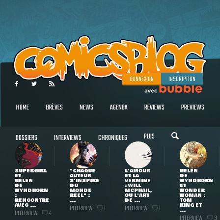
CONNEXION
INSCRIPTION
HOME
BRÈVES
NEWS
AGENDA
REVIEWS
PREVIEWS
PLUS
DOSSIERS
INTERVIEWS
CHRONIQUES
SUPERGIRL
"CHAQUE
L'AMOUR
HELEN
ET
AUTEUR
ET LA
DE
HELEN
S'INSPIRE
VERMINE
WYNDHORN
DE
DU
: WILL
ET
WYNDHORN
MONDE
MCPHAIL,
WONDER
:
RÉEL" :
OU L'ART
WOMAN :
RENCONTRE
...
DE ...
TOM
AVEC ...
KING ET
INTERVIEW
INTERVIEW
1
1
...
INTERVIEW
4
INTERVIEW
3