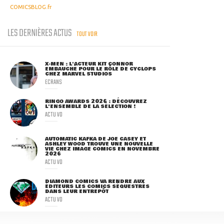
COMICSBLOG.fr
LES DERNIÈRES ACTUS
TOUT VOIR
X-MEN : L'ACTEUR KIT CONNOR
EMBAUCHÉ POUR LE RÔLE DE CYCLOPS
CHEZ MARVEL STUDIOS
ECRANS
RINGO AWARDS 2026 : DÉCOUVREZ
L'ENSEMBLE DE LA SÉLECTION !
ACTU VO
AUTOMATIC KAFKA DE JOE CASEY ET
ASHLEY WOOD TROUVE UNE NOUVELLE
VIE CHEZ IMAGE COMICS EN NOVEMBRE
2026
ACTU VO
DIAMOND COMICS VA RENDRE AUX
ÉDITEURS LES COMICS SÉQUESTRÉS
DANS LEUR ENTREPÔT
ACTU VO