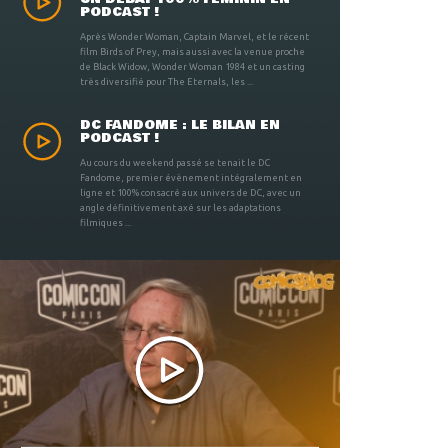
PODCAST !
Après Wonder Woman, Captain Marvel, et le récent
film Birds of Prey, mais aussi avec la venue proche
de Black Widow, Wonder Woman 1984 et un casting
très diversifié pour The Eternals, les ...
DC FANDOME : LE BILAN EN
PODCAST !
Au cours du weekend passé se tenait le DC
Fandome, premier évènement intégralement en
ligne et 100% consacré aux univers de DC, avec un
angle définitivement axé sur les adaptations
filmiques ...