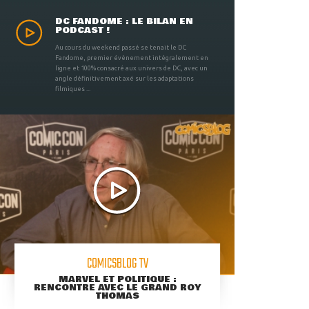
DC FANDOME : LE BILAN EN
PODCAST !
Au cours du weekend passé se tenait le DC
Fandome, premier évènement intégralement en
ligne et 100% consacré aux univers de DC, avec un
angle définitivement axé sur les adaptations
filmiques ...
COMICSBLOG TV
MARVEL ET POLITIQUE :
RENCONTRE AVEC LE GRAND ROY
THOMAS