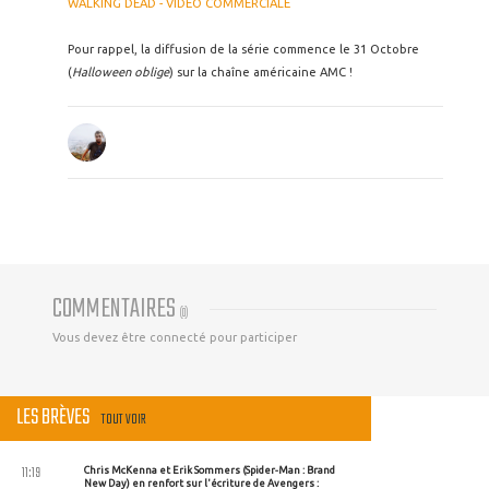
WALKING DEAD - VIDÉO COMMERCIALE
Pour rappel, la diffusion de la série commence le 31 Octobre
(
Halloween oblige
) sur la chaîne américaine AMC !
COMMENTAIRES
(
0
)
Vous devez être connecté pour participer
LES BRÈVES
TOUT VOIR
11:19
Chris McKenna et Erik Sommers (Spider-Man : Brand
New Day) en renfort sur l'écriture de Avengers :