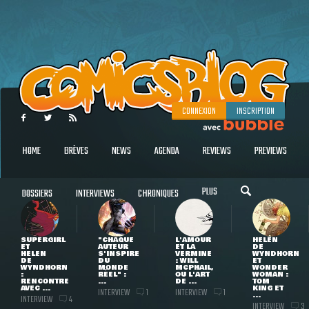
CONNEXION
INSCRIPTION
HOME
BRÈVES
NEWS
AGENDA
REVIEWS
PREVIEWS
PLUS
DOSSIERS
INTERVIEWS
CHRONIQUES
SUPERGIRL
"CHAQUE
L'AMOUR
HELEN
ET
AUTEUR
ET LA
DE
HELEN
S'INSPIRE
VERMINE
WYNDHORN
DE
DU
: WILL
ET
WYNDHORN
MONDE
MCPHAIL,
WONDER
:
RÉEL" :
OU L'ART
WOMAN :
RENCONTRE
...
DE ...
TOM
AVEC ...
KING ET
INTERVIEW
INTERVIEW
1
1
...
INTERVIEW
4
INTERVIEW
3