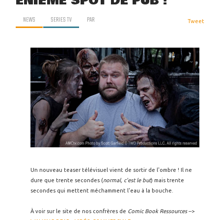
ÉNIÈME SPOT DE PUB !
NEWS
SERIES TV
PAR
Tweet
Un nouveau teaser télévisuel vient de sortir de l'ombre ! Il ne
dure que trente secondes (
normal, c'est le but
) mais trente
secondes qui mettent méchamment l'eau à la bouche.
À voir sur le site de nos confrères de
Comic Book Ressources
-->