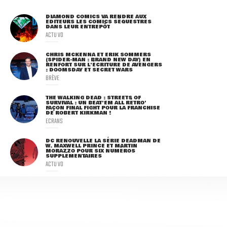
DIAMOND COMICS VA RENDRE AUX
ÉDITEURS LES COMICS SÉQUESTRÉS
DANS LEUR ENTREPÔT
ACTU VO
CHRIS MCKENNA ET ERIK SOMMERS
(SPIDER-MAN : BRAND NEW DAY) EN
RENFORT SUR L'ÉCRITURE DE AVENGERS
: DOOMSDAY ET SECRET WARS
BRÈVE
THE WALKING DEAD : STREETS OF
SURVIVAL : UN BEAT'EM ALL RÉTRO'
FAÇON FINAL FIGHT POUR LA FRANCHISE
DE ROBERT KIRKMAN !
ECRANS
DC RENOUVELLE LA SÉRIE DEADMAN DE
W. MAXWELL PRINCE ET MARTIN
MORAZZO POUR SIX NUMÉROS
SUPPLÉMENTAIRES
ACTU VO