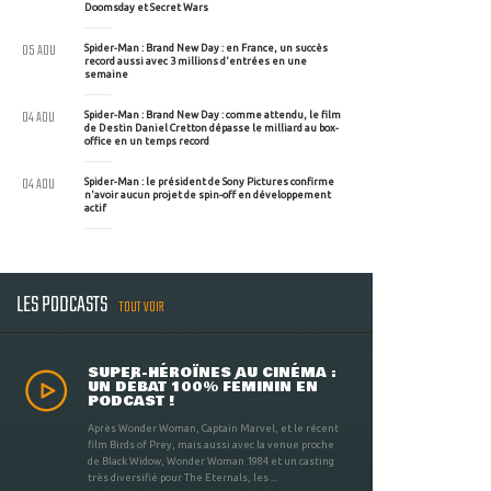
Doomsday et Secret Wars
05 AOU
Spider-Man : Brand New Day : en France, un succès
record aussi avec 3 millions d'entrées en une
semaine
04 AOU
Spider-Man : Brand New Day : comme attendu, le film
de Destin Daniel Cretton dépasse le milliard au box-
office en un temps record
04 AOU
Spider-Man : le président de Sony Pictures confirme
n'avoir aucun projet de spin-off en développement
actif
LES PODCASTS
TOUT VOIR
SUPER-HÉROÏNES AU CINÉMA :
UN DÉBAT 100% FÉMININ EN
PODCAST !
Après Wonder Woman, Captain Marvel, et le récent
film Birds of Prey, mais aussi avec la venue proche
de Black Widow, Wonder Woman 1984 et un casting
très diversifié pour The Eternals, les ...