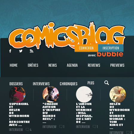
CONNEXION
INSCRIPTION
HOME
BRÈVES
NEWS
AGENDA
REVIEWS
PREVIEWS
PLUS
DOSSIERS
INTERVIEWS
CHRONIQUES
SUPERGIRL
"CHAQUE
L'AMOUR
HELEN
ET
AUTEUR
ET LA
DE
HELEN
S'INSPIRE
VERMINE
WYNDHORN
DE
DU
: WILL
ET
WYNDHORN
MONDE
MCPHAIL,
WONDER
:
RÉEL" :
OU L'ART
WOMAN :
RENCONTRE
...
DE ...
TOM
AVEC ...
KING ET
INTERVIEW
INTERVIEW
1
1
...
INTERVIEW
4
INTERVIEW
3