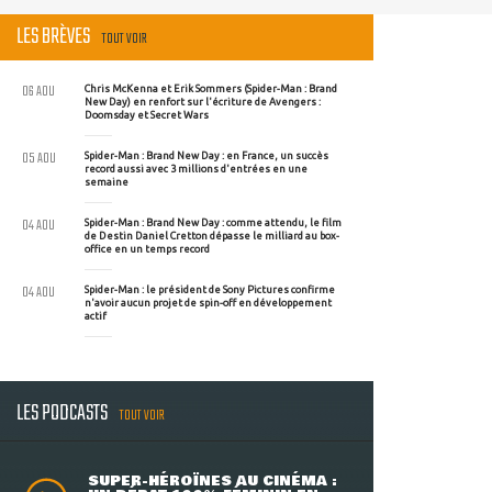
LES BRÈVES
TOUT VOIR
06 AOU
Chris McKenna et Erik Sommers (Spider-Man : Brand
New Day) en renfort sur l'écriture de Avengers :
Doomsday et Secret Wars
05 AOU
Spider-Man : Brand New Day : en France, un succès
record aussi avec 3 millions d'entrées en une
semaine
04 AOU
Spider-Man : Brand New Day : comme attendu, le film
de Destin Daniel Cretton dépasse le milliard au box-
office en un temps record
04 AOU
Spider-Man : le président de Sony Pictures confirme
n'avoir aucun projet de spin-off en développement
actif
LES PODCASTS
TOUT VOIR
SUPER-HÉROÏNES AU CINÉMA :