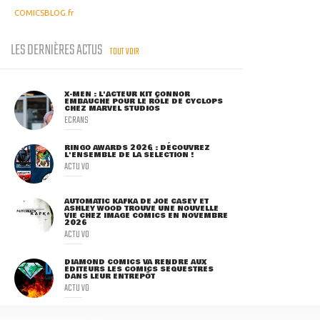
COMICSBLOG.fr
LES DERNIÈRES ACTUS
TOUT VOIR
X-MEN : L'ACTEUR KIT CONNOR
EMBAUCHÉ POUR LE RÔLE DE CYCLOPS
CHEZ MARVEL STUDIOS
ECRANS
RINGO AWARDS 2026 : DÉCOUVREZ
L'ENSEMBLE DE LA SÉLECTION !
ACTU VO
AUTOMATIC KAFKA DE JOE CASEY ET
ASHLEY WOOD TROUVE UNE NOUVELLE
VIE CHEZ IMAGE COMICS EN NOVEMBRE
2026
ACTU VO
DIAMOND COMICS VA RENDRE AUX
ÉDITEURS LES COMICS SÉQUESTRÉS
DANS LEUR ENTREPÔT
ACTU VO