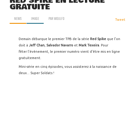
RED SPIKE EN LECTURE
GRATUITE
NEWS
IMAGE
PAR
WOULFO
Tweet
Demain débarque le premier TPB de la série
Red Spike
que l'on
doit à
Jeff Chan
,
Salvador Navarro
et
Mark Texeira
. Pour
fêter l’évènement, le premier numéro vient d'être mis en ligne
gratuitement.
Mini-série en cinq épisodes, vous assisterez à la naissance de
deux... Super Soldats !