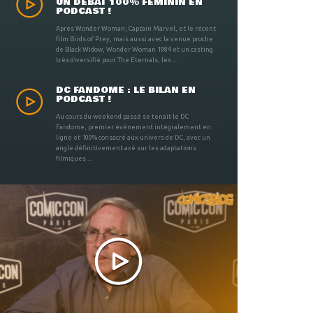
UN DÉBAT 100% FÉMININ EN
PODCAST !
Après Wonder Woman, Captain Marvel, et le récent
film Birds of Prey, mais aussi avec la venue proche
de Black Widow, Wonder Woman 1984 et un casting
très diversifié pour The Eternals, les ...
DC FANDOME : LE BILAN EN
PODCAST !
Au cours du weekend passé se tenait le DC
Fandome, premier évènement intégralement en
ligne et 100% consacré aux univers de DC, avec un
angle définitivement axé sur les adaptations
filmiques ...