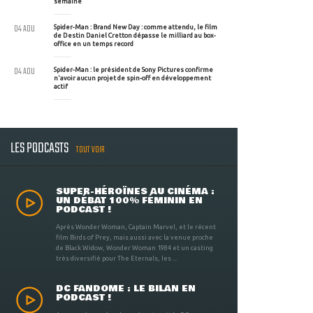
semaine
04 AOU
Spider-Man : Brand New Day : comme attendu, le film
de Destin Daniel Cretton dépasse le milliard au box-
office en un temps record
04 AOU
Spider-Man : le président de Sony Pictures confirme
n'avoir aucun projet de spin-off en développement
actif
LES PODCASTS
TOUT VOIR
SUPER-HÉROÏNES AU CINÉMA :
UN DÉBAT 100% FÉMININ EN
PODCAST !
Après Wonder Woman, Captain Marvel, et le récent
film Birds of Prey, mais aussi avec la venue proche
de Black Widow, Wonder Woman 1984 et un casting
très diversifié pour The Eternals, les ...
DC FANDOME : LE BILAN EN
PODCAST !