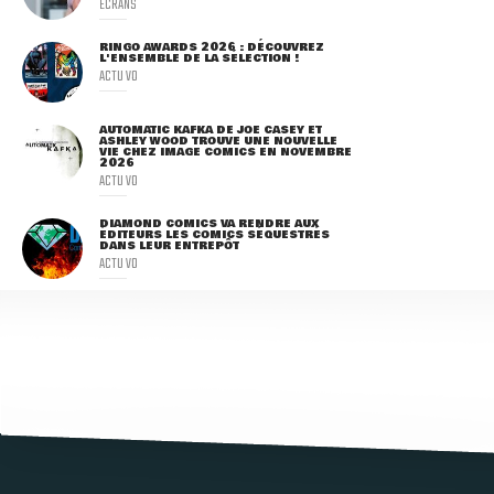
ECRANS
RINGO AWARDS 2026 : DÉCOUVREZ
L'ENSEMBLE DE LA SÉLECTION !
ACTU VO
AUTOMATIC KAFKA DE JOE CASEY ET
ASHLEY WOOD TROUVE UNE NOUVELLE
VIE CHEZ IMAGE COMICS EN NOVEMBRE
2026
ACTU VO
DIAMOND COMICS VA RENDRE AUX
ÉDITEURS LES COMICS SÉQUESTRÉS
DANS LEUR ENTREPÔT
ACTU VO