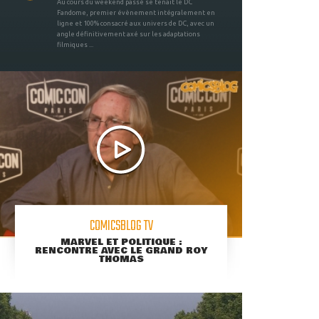
Au cours du weekend passé se tenait le DC
Fandome, premier évènement intégralement en
ligne et 100% consacré aux univers de DC, avec un
angle définitivement axé sur les adaptations
filmiques ...
COMICSBLOG TV
MARVEL ET POLITIQUE :
RENCONTRE AVEC LE GRAND ROY
THOMAS