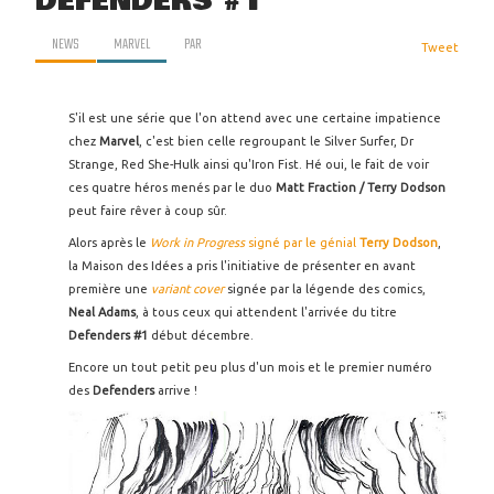
DEFENDERS #1
NEWS
MARVEL
PAR
Tweet
S'il est une série que l'on attend avec une certaine impatience
chez
Marvel
, c'est bien celle regroupant le Silver Surfer, Dr
Strange, Red She-Hulk ainsi qu'Iron Fist. Hé oui, le fait de voir
ces quatre héros menés par le duo
Matt Fraction / Terry Dodson
peut faire rêver à coup sûr.
Alors après le
Work in Progress
signé par le génial
Terry Dodson
,
la Maison des Idées a pris l'initiative de présenter en avant
première une
variant cover
signée par la légende des comics,
Neal Adams
, à tous ceux qui attendent l'arrivée du titre
Defenders #1
début décembre.
Encore un tout petit peu plus d'un mois et le premier numéro
des
Defenders
arrive !