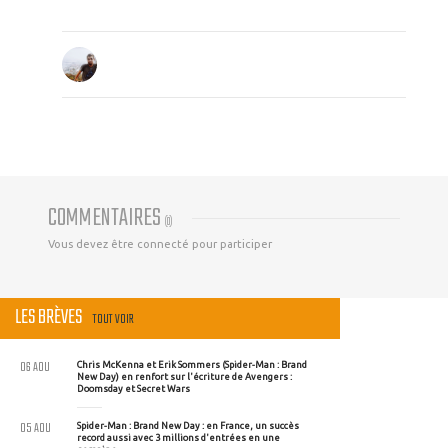
COMMENTAIRES
(
0
)
Vous devez être connecté pour participer
LES BRÈVES
TOUT VOIR
06 AOU
Chris McKenna et Erik Sommers (Spider-Man : Brand
New Day) en renfort sur l'écriture de Avengers :
Doomsday et Secret Wars
05 AOU
Spider-Man : Brand New Day : en France, un succès
record aussi avec 3 millions d'entrées en une