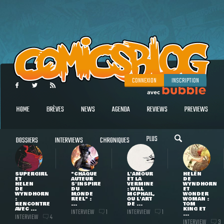
CONNEXION
INSCRIPTION
HOME
BRÈVES
NEWS
AGENDA
REVIEWS
PREVIEWS
PLUS
DOSSIERS
INTERVIEWS
CHRONIQUES
SUPERGIRL
"CHAQUE
L'AMOUR
HELEN
ET
AUTEUR
ET LA
DE
HELEN
S'INSPIRE
VERMINE
WYNDHORN
DE
DU
: WILL
ET
WYNDHORN
MONDE
MCPHAIL,
WONDER
:
RÉEL" :
OU L'ART
WOMAN :
RENCONTRE
...
DE ...
TOM
AVEC ...
KING ET
INTERVIEW
INTERVIEW
1
1
...
INTERVIEW
4
INTERVIEW
3