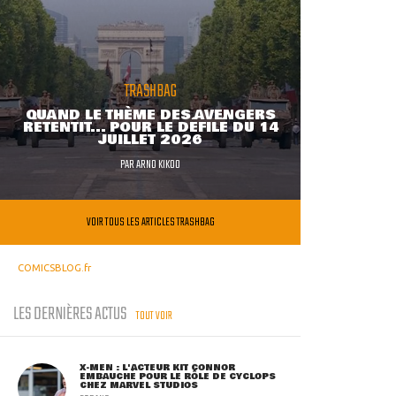
TRASHBAG
QUAND LE THÈME DES AVENGERS
RETENTIT... POUR LE DÉFILÉ DU 14
JUILLET 2026
PAR
ARNO KIKOO
VOIR TOUS LES ARTICLES TRASHBAG
COMICSBLOG.fr
LES DERNIÈRES ACTUS
TOUT VOIR
X-MEN : L'ACTEUR KIT CONNOR
EMBAUCHÉ POUR LE RÔLE DE CYCLOPS
CHEZ MARVEL STUDIOS