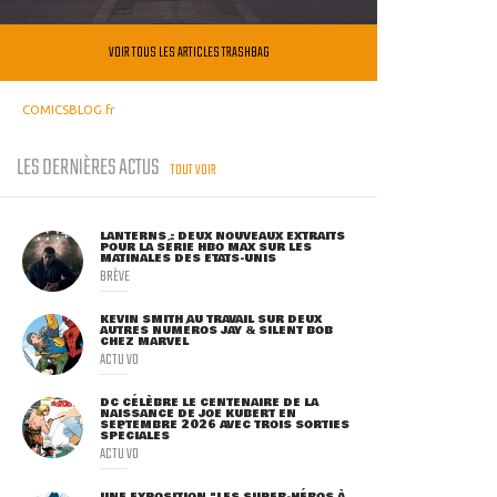
VOIR TOUS LES ARTICLES TRASHBAG
COMICSBLOG.fr
LES DERNIÈRES ACTUS
TOUT VOIR
LANTERNS : DEUX NOUVEAUX EXTRAITS
POUR LA SÉRIE HBO MAX SUR LES
MATINALES DES ETATS-UNIS
BRÈVE
KEVIN SMITH AU TRAVAIL SUR DEUX
AUTRES NUMÉROS JAY & SILENT BOB
CHEZ MARVEL
ACTU VO
DC CÉLÈBRE LE CENTENAIRE DE LA
NAISSANCE DE JOE KUBERT EN
SEPTEMBRE 2026 AVEC TROIS SORTIES
SPÉCIALES
ACTU VO
UNE EXPOSITION "LES SUPER-HÉROS À