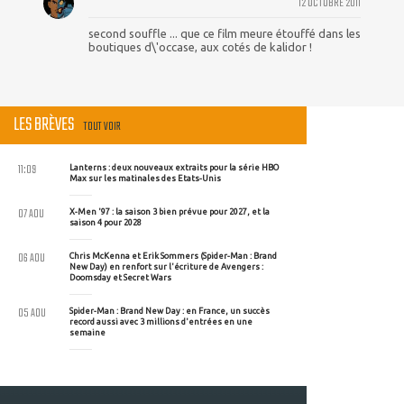
12 OCTOBRE 2011
second souffle ... que ce film meure étouffé dans les
boutiques d\'occase, aux cotés de kalidor !
LES BRÈVES
TOUT VOIR
11:09
Lanterns : deux nouveaux extraits pour la série HBO
Max sur les matinales des Etats-Unis
07 AOU
X-Men '97 : la saison 3 bien prévue pour 2027, et la
saison 4 pour 2028
06 AOU
Chris McKenna et Erik Sommers (Spider-Man : Brand
New Day) en renfort sur l'écriture de Avengers :
Doomsday et Secret Wars
05 AOU
Spider-Man : Brand New Day : en France, un succès
record aussi avec 3 millions d'entrées en une
semaine