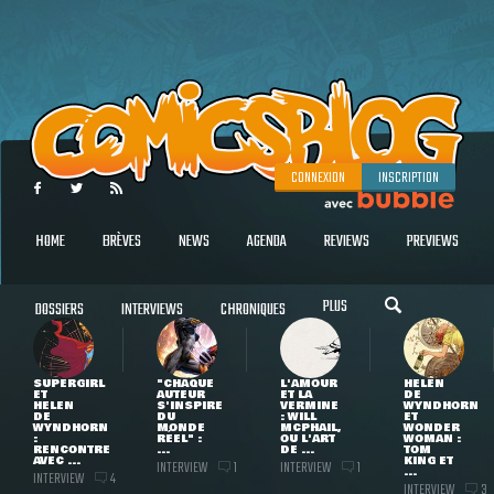
CONNEXION
INSCRIPTION
HOME
BRÈVES
NEWS
AGENDA
REVIEWS
PREVIEWS
PLUS
DOSSIERS
INTERVIEWS
CHRONIQUES
SUPERGIRL
"CHAQUE
L'AMOUR
HELEN
ET
AUTEUR
ET LA
DE
HELEN
S'INSPIRE
VERMINE
WYNDHORN
DE
DU
: WILL
ET
WYNDHORN
MONDE
MCPHAIL,
WONDER
:
RÉEL" :
OU L'ART
WOMAN :
RENCONTRE
...
DE ...
TOM
AVEC ...
KING ET
INTERVIEW
INTERVIEW
1
1
...
INTERVIEW
4
INTERVIEW
3