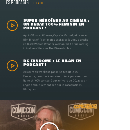
LES PODCASTS
TOUT VOIR
SUPER-HÉROÏNES AU CINÉMA :
UN DÉBAT 100% FÉMININ EN
PODCAST !
Après Wonder Woman, Captain Marvel, et le récent
film Birds of Prey, mais aussi avec la venue proche
de Black Widow, Wonder Woman 1984 et un casting
très diversifié pour The Eternals, les ...
DC FANDOME : LE BILAN EN
PODCAST !
Au cours du weekend passé se tenait le DC
Fandome, premier évènement intégralement en
ligne et 100% consacré aux univers de DC, avec un
angle définitivement axé sur les adaptations
filmiques ...