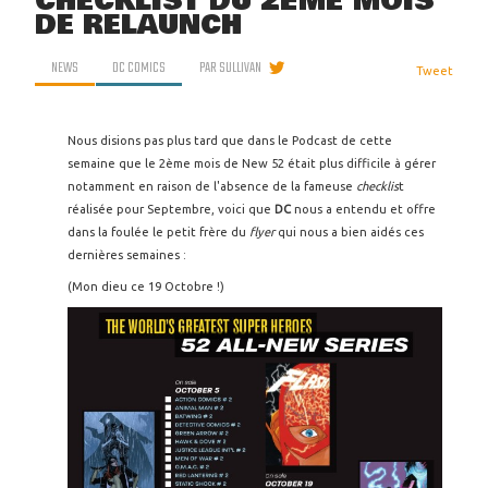
CHECKLIST DU 2ÈME MOIS
DE RELAUNCH
NEWS
DC COMICS
PAR
SULLIVAN
Tweet
Nous disions pas plus tard que dans le Podcast de cette
semaine que le 2ème mois de New 52 était plus difficile à gérer
notamment en raison de l'absence de la fameuse
checklis
t
réalisée pour Septembre, voici que
DC
nous a entendu et offre
dans la foulée le petit frère du
flyer
qui nous a bien aidés ces
dernières semaines :
(Mon dieu ce 19 Octobre !)