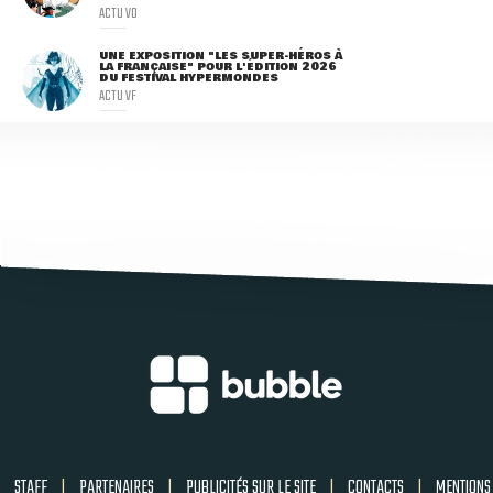
ACTU VO
UNE EXPOSITION "LES SUPER-HÉROS À
LA FRANÇAISE" POUR L'ÉDITION 2026
DU FESTIVAL HYPERMONDES
ACTU VF
STAFF
|
PARTENAIRES
|
PUBLICITÉS SUR LE SITE
|
CONTACTS
|
MENTIONS