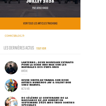
JUILLET 2026
PAR
ARNO KIKOO
VOIR TOUS LES ARTICLES TRASHBAG
COMICSBLOG.fr
LES DERNIÈRES ACTUS
TOUT VOIR
LANTERNS : DEUX NOUVEAUX EXTRAITS
POUR LA SÉRIE HBO MAX SUR LES
MATINALES DES ETATS-UNIS
BRÈVE
KEVIN SMITH AU TRAVAIL SUR DEUX
AUTRES NUMÉROS JAY & SILENT BOB
CHEZ MARVEL
ACTU VO
DC CÉLÈBRE LE CENTENAIRE DE LA
NAISSANCE DE JOE KUBERT EN
SEPTEMBRE 2026 AVEC TROIS SORTIES
SPÉCIALES