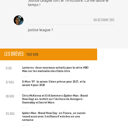
Justice League sort le 19 octobre. Ca me laisse le
temps !
08 OCTOBRE 2011
justice league ?
LES BRÈVES
TOUT VOIR
11:09
Lanterns : deux nouveaux extraits pour la série HBO
Max sur les matinales des Etats-Unis
07 AOU
X-Men '97 : la saison 3 bien prévue pour 2027, et la
saison 4 pour 2028
06 AOU
Chris McKenna et Erik Sommers (Spider-Man : Brand
New Day) en renfort sur l'écriture de Avengers :
Doomsday et Secret Wars
05 AOU
Spider-Man : Brand New Day : en France, un succès
record aussi avec 3 millions d'entrées en une
semaine