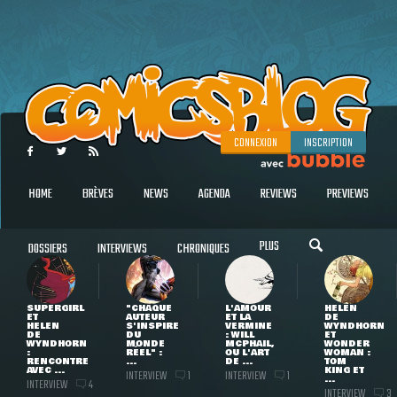
CONNEXION
INSCRIPTION
HOME
BRÈVES
NEWS
AGENDA
REVIEWS
PREVIEWS
PLUS
DOSSIERS
INTERVIEWS
CHRONIQUES
SUPERGIRL
"CHAQUE
L'AMOUR
HELEN
ET
AUTEUR
ET LA
DE
HELEN
S'INSPIRE
VERMINE
WYNDHORN
DE
DU
: WILL
ET
WYNDHORN
MONDE
MCPHAIL,
WONDER
:
RÉEL" :
OU L'ART
WOMAN :
RENCONTRE
...
DE ...
TOM
AVEC ...
KING ET
INTERVIEW
INTERVIEW
1
1
...
INTERVIEW
4
INTERVIEW
3