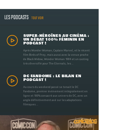
LES PODCASTS
TOUT VOIR
SUPER-HÉROÏNES AU CINÉMA :
UN DÉBAT 100% FÉMININ EN
PODCAST !
Après Wonder Woman, Captain Marvel, et le récent
film Birds of Prey, mais aussi avec la venue proche
de Black Widow, Wonder Woman 1984 et un casting
très diversifié pour The Eternals, les ...
DC FANDOME : LE BILAN EN
PODCAST !
Au cours du weekend passé se tenait le DC
Fandome, premier évènement intégralement en
ligne et 100% consacré aux univers de DC, avec un
angle définitivement axé sur les adaptations
filmiques ...