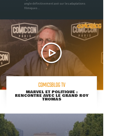
angle définitivement axé sur les adaptations
filmiques ...
COMICSBLOG TV
MARVEL ET POLITIQUE :
RENCONTRE AVEC LE GRAND ROY
THOMAS