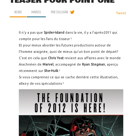
TEASER POUR POINT ONE
NEWS
MARVEL
PAR
SULLIVAN
Tweet
Il n'y a pas que
Spider-Island
dans la vie, il y a l'après-2011 qui
compte pour les fans du tisseur !
Et pour mieux aborder les futures productions autour de
l'homme araignée, quoi de mieux qu'un bon point de départ?
C'est en cela que
Chris Yost
revient aux affaires avec le monde
Arachnéen de
Marvel
, accompagné de
Ryan Stegman
, aperçu
récemment sur
She-Hulk
!
Si vous comprenez ce qui se cache derrière cette illustration,
allez-y de vos spéculations !