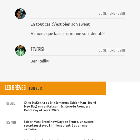
30 SEPTEMBRE 2011
En tout cas c\'est bien son sweat
A moins que kaine reprenne son identité!!
FEVERISH
30 SEPTEMBRE 2011
Ben Reilly!!!
LES BRÈVES
TOUT VOIR
06 AOU
Chris McKenna et Erik Sommers (Spider-Man : Brand
New Day) en renfort sur l'écriture de Avengers :
Doomsday et Secret Wars
05 AOU
Spider-Man : Brand New Day : en France, un succès
record aussi avec 3 millions d'entrées en une
semaine