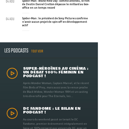
04 AOU
Spider-Man : Brand New Day : comme attendu, le film
de Destin Daniel Cretton dépasse le milliard au box-
office en un temps record
04 AOU
Spider-Man : le président de Sony Pictures confirme
n'avoir aucun projet de spin-off en développement
actif
LES PODCASTS
TOUT VOIR
SUPER-HÉROÏNES AU CINÉMA :
UN DÉBAT 100% FÉMININ EN
PODCAST !
Après Wonder Woman, Captain Marvel, et le récent
film Birds of Prey, mais aussi avec la venue proche
de Black Widow, Wonder Woman 1984 et un casting
très diversifié pour The Eternals, les ...
DC FANDOME : LE BILAN EN
PODCAST !
Au cours du weekend passé se tenait le DC
Fandome, premier évènement intégralement en
ligne et 100% consacré aux univers de DC, avec un