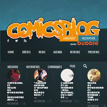
CONNEXION
INSCRIPTION
HOME
BRÈVES
NEWS
AGENDA
REVIEWS
PREVIEWS
PLUS
DOSSIERS
INTERVIEWS
CHRONIQUES
SUPERGIRL
"CHAQUE
L'AMOUR
HELEN
ET
AUTEUR
ET LA
DE
HELEN
S'INSPIRE
VERMINE
WYNDHORN
DE
DU
: WILL
ET
WYNDHORN
MONDE
MCPHAIL,
WONDER
:
RÉEL" :
OU L'ART
WOMAN :
RENCONTRE
...
DE ...
TOM
AVEC ...
KING ET
INTERVIEW
INTERVIEW
1
1
...
INTERVIEW
4
INTERVIEW
3