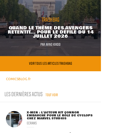
TRASHBAG
QUAND LE THÈME DES AVENGERS
RETENTIT... POUR LE DÉFILÉ DU 14
JUILLET 2026
PAR
ARNO KIKOO
VOIR TOUS LES ARTICLES TRASHBAG
COMICSBLOG.fr
LES DERNIÈRES ACTUS
TOUT VOIR
X-MEN : L'ACTEUR KIT CONNOR
EMBAUCHÉ POUR LE RÔLE DE CYCLOPS
CHEZ MARVEL STUDIOS
ECRANS