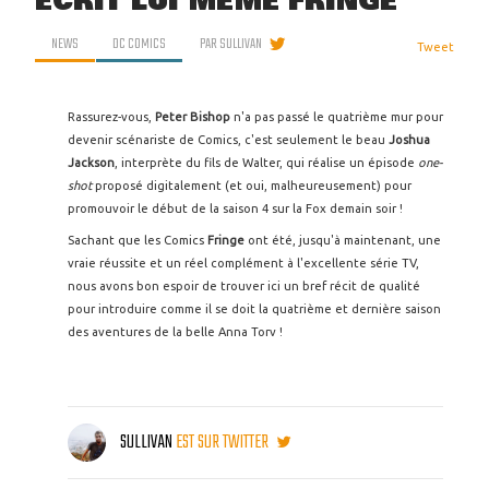
ÉCRIT LUI MÊME FRINGE
NEWS
DC COMICS
PAR
SULLIVAN
Tweet
Rassurez-vous,
Peter Bishop
n'a pas passé le quatrième mur pour
devenir scénariste de Comics, c'est seulement le beau
Joshua
Jackson
, interprète du fils de Walter, qui réalise un épisode
one-
shot
proposé digitalement (et oui, malheureusement) pour
promouvoir le début de la saison 4 sur la Fox demain soir !
Sachant que les Comics
Fringe
ont été, jusqu'à maintenant, une
vraie réussite et un réel complément à l'excellente série TV,
nous avons bon espoir de trouver ici un bref récit de qualité
pour introduire comme il se doit la quatrième et dernière saison
des aventures de la belle Anna Torv !
SULLIVAN
EST SUR TWITTER