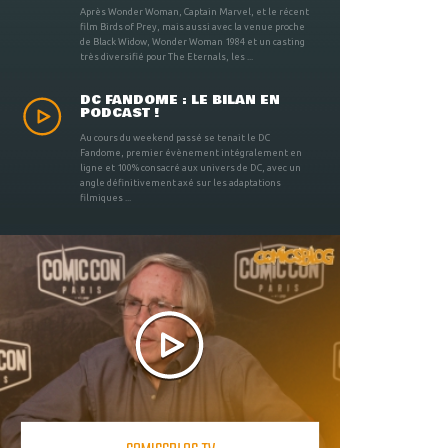
Après Wonder Woman, Captain Marvel, et le récent
film Birds of Prey, mais aussi avec la venue proche
de Black Widow, Wonder Woman 1984 et un casting
très diversifié pour The Eternals, les ...
DC FANDOME : LE BILAN EN
PODCAST !
Au cours du weekend passé se tenait le DC
Fandome, premier évènement intégralement en
ligne et 100% consacré aux univers de DC, avec un
angle définitivement axé sur les adaptations
filmiques ...