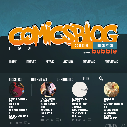
CONNEXION
INSCRIPTION
HOME
BRÈVES
NEWS
AGENDA
REVIEWS
PREVIEWS
PLUS
DOSSIERS
INTERVIEWS
CHRONIQUES
SUPERGIRL
"CHAQUE
L'AMOUR
HELEN
ET
AUTEUR
ET LA
DE
HELEN
S'INSPIRE
VERMINE
WYNDHORN
DE
DU
: WILL
ET
WYNDHORN
MONDE
MCPHAIL,
WONDER
:
RÉEL" :
OU L'ART
WOMAN :
RENCONTRE
...
DE ...
TOM
AVEC ...
KING ET
INTERVIEW
INTERVIEW
1
1
...
INTERVIEW
4
INTERVIEW
3