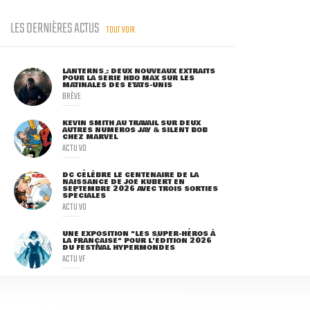
LES DERNIÈRES ACTUS
TOUT VOIR
LANTERNS : DEUX NOUVEAUX EXTRAITS
POUR LA SÉRIE HBO MAX SUR LES
MATINALES DES ETATS-UNIS
BRÈVE
KEVIN SMITH AU TRAVAIL SUR DEUX
AUTRES NUMÉROS JAY & SILENT BOB
CHEZ MARVEL
ACTU VO
DC CÉLÈBRE LE CENTENAIRE DE LA
NAISSANCE DE JOE KUBERT EN
SEPTEMBRE 2026 AVEC TROIS SORTIES
SPÉCIALES
ACTU VO
UNE EXPOSITION "LES SUPER-HÉROS À
LA FRANÇAISE" POUR L'ÉDITION 2026
DU FESTIVAL HYPERMONDES
ACTU VF