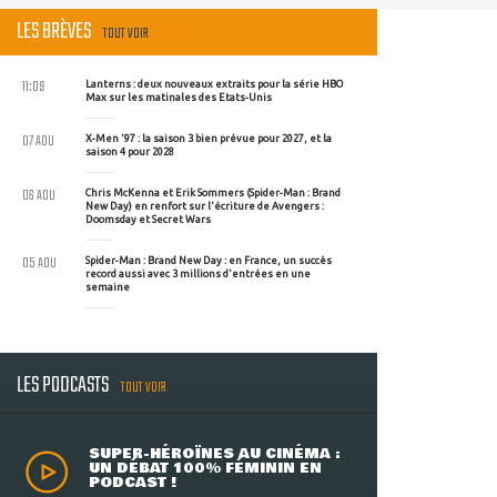
LES BRÈVES
TOUT VOIR
11:09
Lanterns : deux nouveaux extraits pour la série HBO
Max sur les matinales des Etats-Unis
07 AOU
X-Men '97 : la saison 3 bien prévue pour 2027, et la
saison 4 pour 2028
06 AOU
Chris McKenna et Erik Sommers (Spider-Man : Brand
New Day) en renfort sur l'écriture de Avengers :
Doomsday et Secret Wars
05 AOU
Spider-Man : Brand New Day : en France, un succès
record aussi avec 3 millions d'entrées en une
semaine
LES PODCASTS
TOUT VOIR
SUPER-HÉROÏNES AU CINÉMA :
UN DÉBAT 100% FÉMININ EN
PODCAST !