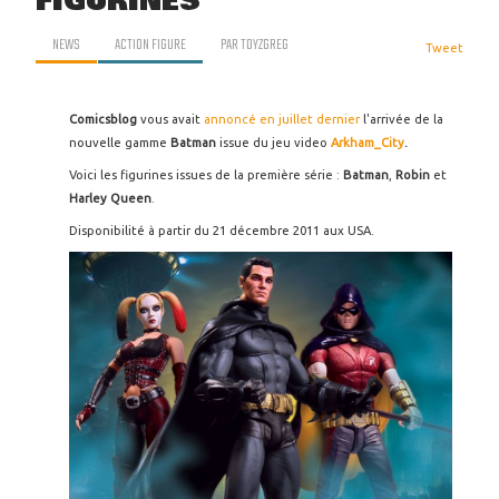
FIGURINES
NEWS
ACTION FIGURE
PAR
TOYZGREG
Tweet
Comicsblog
vous avait
annoncé en juillet dernier
l'arrivée de la
nouvelle gamme
Batman
issue du jeu video
Arkham_City
.
Voici les figurines issues de la première série :
Batman
,
Robin
et
Harley Queen
.
Disponibilité à partir du 21 décembre 2011 aux USA.