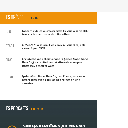
LES BRÈVES
TOUT VOIR
11:09
Lanterns : deux nouveaux extraits pour la série HBO
Max sur les matinales des Etats-Unis
07 AOU
X-Men '97 : la saison 3 bien prévue pour 2027, et la
saison 4 pour 2028
06 AOU
Chris McKenna et Erik Sommers (Spider-Man : Brand
New Day) en renfort sur l'écriture de Avengers :
Doomsday et Secret Wars
05 AOU
Spider-Man : Brand New Day : en France, un succès
record aussi avec 3 millions d'entrées en une
semaine
LES PODCASTS
TOUT VOIR
SUPER-HÉROÏNES AU CINÉMA :