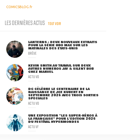
COMICSBLOG.fr
LES DERNIÈRES ACTUS
TOUT VOIR
LANTERNS : DEUX NOUVEAUX EXTRAITS
POUR LA SÉRIE HBO MAX SUR LES
MATINALES DES ETATS-UNIS
BRÈVE
KEVIN SMITH AU TRAVAIL SUR DEUX
AUTRES NUMÉROS JAY & SILENT BOB
CHEZ MARVEL
ACTU VO
DC CÉLÈBRE LE CENTENAIRE DE LA
NAISSANCE DE JOE KUBERT EN
SEPTEMBRE 2026 AVEC TROIS SORTIES
SPÉCIALES
ACTU VO
UNE EXPOSITION "LES SUPER-HÉROS À
LA FRANÇAISE" POUR L'ÉDITION 2026
DU FESTIVAL HYPERMONDES
ACTU VF