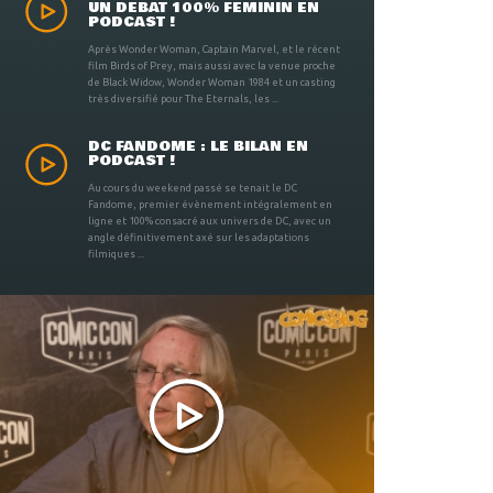
UN DÉBAT 100% FÉMININ EN
PODCAST !
Après Wonder Woman, Captain Marvel, et le récent
film Birds of Prey, mais aussi avec la venue proche
de Black Widow, Wonder Woman 1984 et un casting
très diversifié pour The Eternals, les ...
DC FANDOME : LE BILAN EN
PODCAST !
Au cours du weekend passé se tenait le DC
Fandome, premier évènement intégralement en
ligne et 100% consacré aux univers de DC, avec un
angle définitivement axé sur les adaptations
filmiques ...