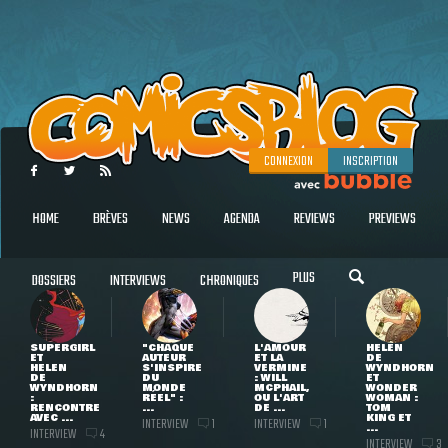
CONNEXION
INSCRIPTION
HOME
BRÈVES
NEWS
AGENDA
REVIEWS
PREVIEWS
PLUS
DOSSIERS
INTERVIEWS
CHRONIQUES
SUPERGIRL
"CHAQUE
L'AMOUR
HELEN
ET
AUTEUR
ET LA
DE
HELEN
S'INSPIRE
VERMINE
WYNDHORN
DE
DU
: WILL
ET
WYNDHORN
MONDE
MCPHAIL,
WONDER
:
RÉEL" :
OU L'ART
WOMAN :
RENCONTRE
...
DE ...
TOM
AVEC ...
KING ET
INTERVIEW
INTERVIEW
1
1
...
INTERVIEW
4
INTERVIEW
3