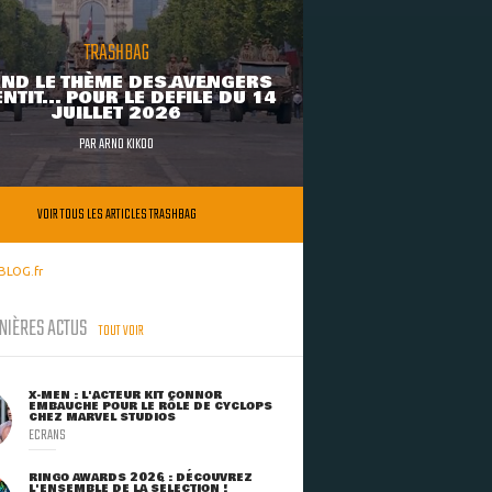
TRASHBAG
ND LE THÈME DES AVENGERS
NTIT... POUR LE DÉFILÉ DU 14
JUILLET 2026
PAR
ARNO KIKOO
VOIR TOUS LES ARTICLES TRASHBAG
BLOG.fr
NIÈRES ACTUS
TOUT VOIR
X-MEN : L'ACTEUR KIT CONNOR
EMBAUCHÉ POUR LE RÔLE DE CYCLOPS
CHEZ MARVEL STUDIOS
ECRANS
RINGO AWARDS 2026 : DÉCOUVREZ
L'ENSEMBLE DE LA SÉLECTION !