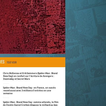
ÈVES
TOUT VOIR
Chris McKenna et Erik Sommers (Spider-Man : Brand
New Day) en renfort sur l'écriture de Avengers :
Doomsday et Secret Wars
Spider-Man : Brand New Day : en France, un succès
record aussi avec 3 millions d'entrées en une
semaine
Spider-Man : Brand New Day : comme attendu, le film
de Destin Daniel Cretton dépasse le milliard au box-