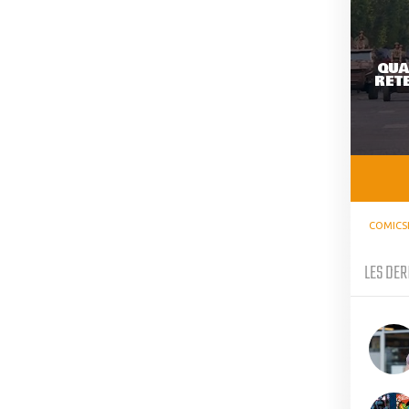
QUA
RETE
COMICS
LES DER