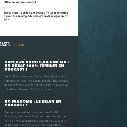
office en un temps record
Spider-Man : le président de Sony Pictures confirme
n'avoir aucun projet de spin-off en développement
actif
DCASTS
TOUT VOIR
SUPER-HÉROÏNES AU CINÉMA :
UN DÉBAT 100% FÉMININ EN
PODCAST !
Après Wonder Woman, Captain Marvel, et le récent
film Birds of Prey, mais aussi avec la venue proche
de Black Widow, Wonder Woman 1984 et un casting
très diversifié pour The Eternals, les ...
DC FANDOME : LE BILAN EN
PODCAST !
Au cours du weekend passé se tenait le DC
Fandome, premier évènement intégralement en
ligne et 100% consacré aux univers de DC, avec un
angle définitivement axé sur les adaptations