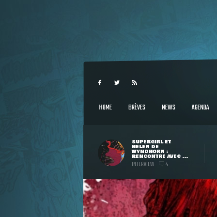
HOME
BRÈVES
NEWS
AGENDA
SUPERGIRL ET
HELEN DE
WYNDHORN :
RENCONTRE AVEC ...
INTERVIEW
4