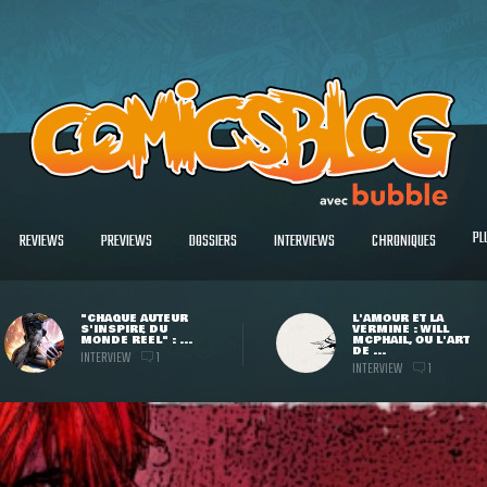
PL
REVIEWS
PREVIEWS
DOSSIERS
INTERVIEWS
CHRONIQUES
"CHAQUE AUTEUR
L'AMOUR ET LA
S'INSPIRE DU
VERMINE : WILL
MONDE RÉEL" : ...
MCPHAIL, OU L'ART
DE ...
INTERVIEW
1
INTERVIEW
1