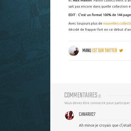
et
Alex Maleev
. Panini Comics vient d'a
sait pas encore dans quelle collection et
EDIT : C'est un format 100% de 144 page
Avec toujours plus de
nouvelles collect
décidé de frapper fort en ce début d'a
MANU
EST SUR TWITTER
COMMENTAIRES
(
2
)
Vous devez être connecté pour participer
CANARIX27
Ah mince je croyais que c\'eta