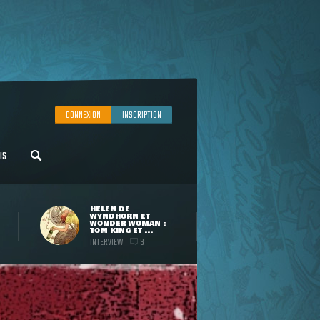
CONNEXION
INSCRIPTION
US
HELEN DE
WYNDHORN ET
WONDER WOMAN :
TOM KING ET ...
INTERVIEW
3