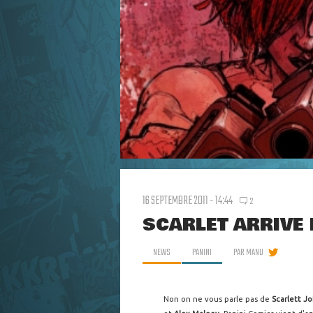
16 SEPTEMBRE 2011 - 14:44
2
SCARLET ARRIVE 
NEWS
PANINI
PAR
MANU
Non on ne vous parle pas de
Scarlett J