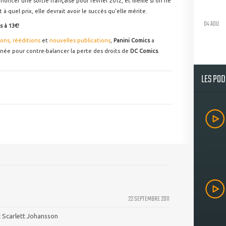
nnoncer une sortie française pour février 2012, et même si on ne
 à quel prix, elle devrait avoir le succès qu'elle mérite.
04 AOU
s à 13€!
ions, rééditions
et
nouvelles publications
,
Panini Comics
a
nnée pour contre-balancer la perte des droits de
DC Comics
.
LES PO
22 SEPTEMBRE 2011
it Scarlett Johansson