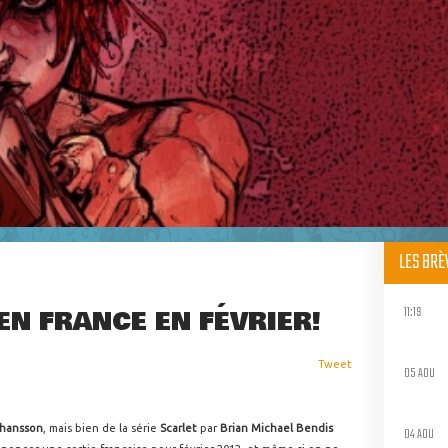
LES BR
11:19
EN FRANCE EN FÉVRIER!
Tweet
05 AOU
ohansson
, mais bien de la série
Scarlet
par
Brian Michael Bendis
04 AOU